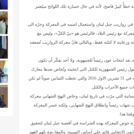
 خطأٌ كبيرٌ فاضح، لأنه في حال خسارة تلك اللوائح سيُعتبر
اني في زواريب جبل لبنان واستعمال اسمه في المعركة وجرّه الى
كة مع رئيس البلاد، فالرئيس هو «بيّ الكلّ»، وليس مع
يته لا كتلته فقط، وبالتالي فانّ معركة الزواريب تُضعفه
 بعد انتخاب عون رئيساً للجمهوية، ولا أحد يفكّر أن تكون
قول رئيس الجمهورية للكتل التي انتخبته وتُخاض ضدها معارك
باسمه، فالأصوات النيابية التي نالها في جلسة انتخابه في 31 تشرين الاول 2016 والتي تخطت الثمانين صوتاً لم تكن
ات جميع الأحزاب والكتل.
اتية التي مرّت في تاريخ لبنان، وخاض النهج الشهابي معركة
د 10 سنوات على انتخاب شهاب رئيساً وانطلاق النهج الشهابي، ولكنه خسر المعركة
تنا هذا.
كرة خوض المعركة بهذه الشراسة في أقضية جبل لبنان لتحقيق
نون الإنتخابي قائم على أساس النسبية، والمعارضة تتّهم العهد