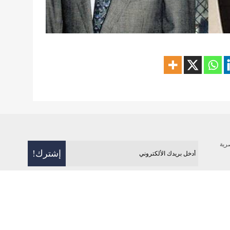
رية
فن
رياضة
بيئة
منوعات
علوم و تكنولوج