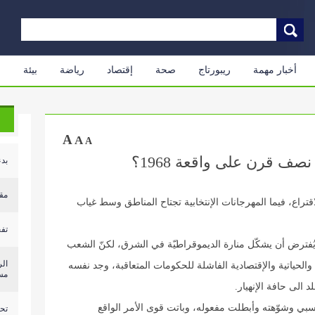
أخبار مهمة
ريبورتاج
صحة
إقتصاد
رياضة
بيئة
م
A
A
A
صف قرن على واقعة 1968؟
بدء
مق
الاقتراع، فيما المهرجانات الإنتخابية تجتاح المناطق وسط غياب
تف
 الذي يُفترض أن يشكّل منارة الديموقراطيّة في الشرق، لكنّ الشعب
ال
الحياتية والإقتصادية الفاشلة للحكومات المتعاقبة، وجد نفسه
مس
 الى حافة الإنهيار.
النسبي وشوّهته وأبطلت مفعوله، وباتت قوى الأمر الواقع
تحذ