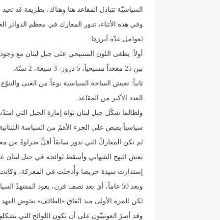
السياسيّة تتبادل المقاعد هنا وهناك، بطريقة قد تعيد
وفي هذه الأثناء، تدور المعارك في معظم الدوائر ا
لعوامل عدّة أبرزها:
بين 25 مقعداً مسيحياً، 5 دروز، 3 شيعة، 2 سنّة.
ثانياً: تعيش الساحة السياسية نوعاً من الغنى والتن
العدد الأكبر من المقاعد.
ولطالما شكّل جبل لبنان نواة إمارة الجبل التي امتدّت
سياسياً يقبض على الجزء الأهمّ من السياسة اللبنانية
نعش النهج الشهابي وأسقط لوائحه في جبل لبنان على 
إستدارت سيدة حريصا وأُدخلت في المعركة، وكانت عا
وبعد 50 عاماً، أي بعد نصف قرن، يعود المشهد
لكن للمرة الأولى منذ اتّفاق «الطائف» يخوض العهد الا
وقد أصرّ العونييّون على أن تكون اللوائح التي يشكلو