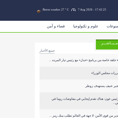
Beirut weather 27 ° C
7 Aug 2026 - 17:42:25
نوعات
علوم و تكنولوجيا
قضاء و أمن
مــبــاشـــر
جميع الأخبار
 حلقة خاصة من برنامج «جدل» مع رئيس تيار المرده ...
ررات مجلس الوزراء
جير عنيف يستهدف زوطر
رئيس عون: هناك تقدم إيجابي في مفاوضات روما في
...
ير من قوى الأمن: لا جهة في العالم تطلب منك رمز ...