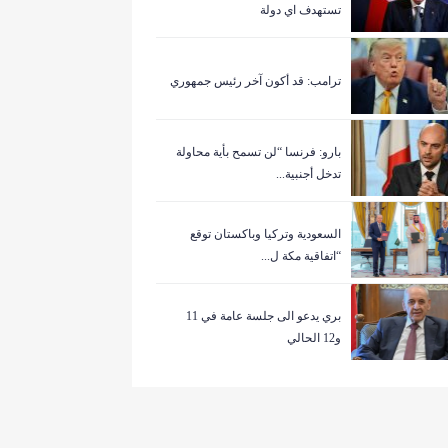
تستهدف اي دولة
ترامب: قد أكون آخر رئيس جمهوري
بارو: فرنسا “لن تسمح بأية محاولة
تدخل أجنبية...
السعودية وتركيا وباكستان توقع
“اتفاقية مكة ل...
بري يدعو الى جلسة عامة في 11
و12 الحالي