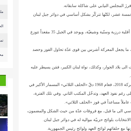
 فرزَ المجلس النيابي على شاكلة سابقاته.
ملخ
لخمسة عشر، لكنّها تتركّز بشكل أساسي في دوائر جبل لبنان
الخ
أولاً: يطغى اللون المسيحي على جبل لبنان مع وجود أقلية درزية وسنّية وشيعيّة، ويوجد في الجبل 35 مقعداً تتوزع
تم
وّع، ما يجعل المعركة أشرس بين قوى عدّة تحاول الفوز وحصد
‏مح
 الى بلاد الجوار، وكذلك، نواة لبنان الكبير، فمَن يسيطر عليه
.
لم تكن المعاركُ التي تدور سابقاً أقلَّ ضراوةً من معركة 2018، فعام 1968 دقّ «الحلف الثلاثي» المسمار الأكبر في
رغم نفوذ العهد، وتدخّل المكتب الثاني. وفي تلك الفترة،
ملاً مساعداً في فوز «الحلف الثلاثي».
ُ السياسي الى ما قبل، مع فروقات عدّة من حيث الشكل والمضمون،
نتخابات بلوائح حزبيّة موالية له في دوائر جبل لبنان.
نها مع حلفائهم لوائح العهد ولوائح رئيس الجمهورية.