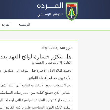
الرئيسية
المرده
تاريخ النشر May 3, 2018
هل تتكرّر خسارة لوائح العهد بعد ن
الكاتب: الان سركيس - الجمهورية
دخلت البلاد الأيامَ الأخيرة قبل التوجّه الى صناديق 
الألفة بين معظم أعضاء اللوائح.
بعد 9 سنوات، تعود الانتخابات النيابية الى البلد
اللبناني الذي «طفح كيله» من الممارسات السياسيّة و
أمام محاولة تجديد الطبقة السياسية التي أوصلت البلد
إلتفّت غالبيّة القوى السياسية على تركيبة القانون 