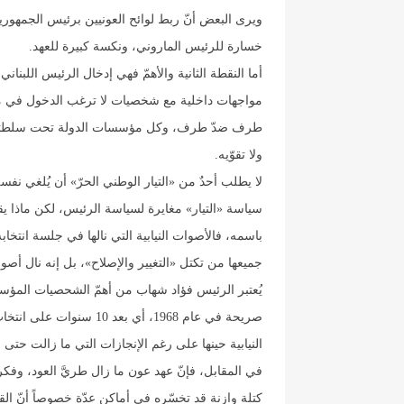
ويرى البعض أنّ ربط لوائح العونيين برئيس الجمهورية
خسارة للرئيس الماروني، ونكسة كبيرة للعهد.
أما النقطة الثانية والأهمّ فهي إدخال الرئيس اللبن
مواجهات داخلية مع شخصيات لا ترغب الدخول في معر
طرف ضدّ طرف، وكل مؤسسات الدولة تحت سلطته ورعا
ولا تقوّيه.
لا يطلب أحدٌ من «التيار الوطني الحرّ» أن يُلغي نفسه
سياسة «التيار» مغايرة لسياسة الرئيس، لكن ماذا ي
جميعها من تكتل «التغيير والإصلاح»، بل إنه نال أصو
يُعتبر الرئيس فؤاد شهاب من أهمّ الشحصيات المؤسس
صريحة في عام 1968، أي بع
النيابية حينها على رغم الإنجازات التي ما زالت حتى وق
في المقابل، فإنّ عهد عون ما زال طريَّ العود، وف
كتلة وازنة قد تخسّره في أماكن عدّة خصوصاً أنّ القا