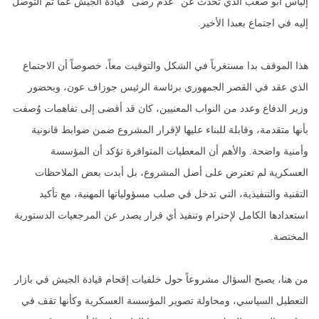
إلياس أبو صعب الذي تحدث عن “عدم رضى” قيادة الجيش عما تم التوصل
إليه في اجتماع بعبدا الأخير.
هذا الموقف بدا مستغرباً في الشكل والتوقيت معاً، خصوصاً أن الاجتماع
الذي عقد في القصر الجمهوري برئاسة الرئيس جوزاف عون، وبحضور
وزير الدفاع وعدد من النواب المعنيين، كان قد أفضى إلى تفاهمات وُصفت
بأنها متقدمة، وقابلة للبناء عليها لإقرار المشروع ضمن ضوابط قانونية
وأمنية واضحة. والأهم أن المعطيات المتوافرة تؤكد أن المؤسسة
العسكرية لم تعترض على أصل المشروع، بل أبدت بعض الملاحظات
التقنية والتنفيذية، التي تدخل في صلب مسؤولياتها المهنية، مع تأكيد
استعدادها الكامل لإحترام وتنفيذ أي قرار يصدر عن المرجعيات الدستورية
المختصة.
من هنا، يصبح السؤال مشروعاً حول خلفيات إقحام قيادة الجيش في بازار
التعطيل السياسي، ومحاولة تصوير المؤسسة العسكرية وكأنها تقف في