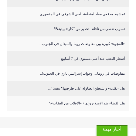
تمشيط مدفعي معاد لمنطقة الحي الشرقي في المنصوري
تسرب نفطي من ناقلة.. تحذير من “كارثة بيئية&#...
«الفجوة» كبيرة بين مفاوضات روما والميدان في الجنوب...
أسعار الذهب عند أعلى مستوى في 7 أسابيع
مفاوضات في روما… وجواب إسرائيلي ناري في الجنوب!..
هل «تقلب» واشنطن الطاولة على طرفيها؟ تنفيذ “...
هل القضاء ضد الإصلاح وإنهاء «الإفلات من العقاب»؟
أخبار مهمة