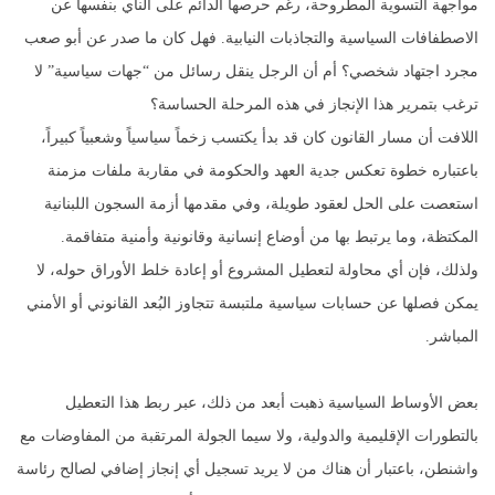
مواجهة التسوية المطروحة، رغم حرصها الدائم على النأي بنفسها عن
الاصطفافات السياسية والتجاذبات النيابية. فهل كان ما صدر عن أبو صعب
مجرد اجتهاد شخصي؟ أم أن الرجل ينقل رسائل من “جهات سياسية” لا
ترغب بتمرير هذا الإنجاز في هذه المرحلة الحساسة؟
اللافت أن مسار القانون كان قد بدأ يكتسب زخماً سياسياً وشعبياً كبيراً،
باعتباره خطوة تعكس جدية العهد والحكومة في مقاربة ملفات مزمنة
استعصت على الحل لعقود طويلة، وفي مقدمها أزمة السجون اللبنانية
المكتظة، وما يرتبط بها من أوضاع إنسانية وقانونية وأمنية متفاقمة.
ولذلك، فإن أي محاولة لتعطيل المشروع أو إعادة خلط الأوراق حوله، لا
يمكن فصلها عن حسابات سياسية ملتبسة تتجاوز البُعد القانوني أو الأمني
المباشر.
بعض الأوساط السياسية ذهبت أبعد من ذلك، عبر ربط هذا التعطيل
بالتطورات الإقليمية والدولية، ولا سيما الجولة المرتقبة من المفاوضات مع
واشنطن، باعتبار أن هناك من لا يريد تسجيل أي إنجاز إضافي لصالح رئاسة