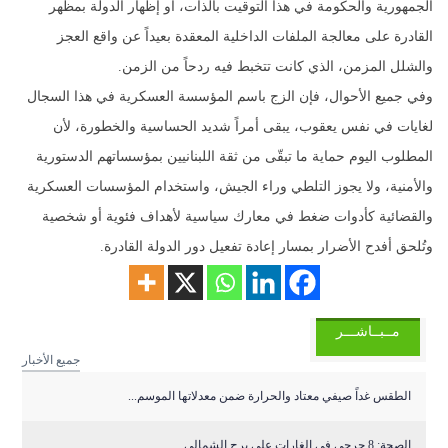
الجمهورية والحكومة في هذا التوقيت بالذات، أو إظهار الدولة بمظهر
القادرة على معالجة الملفات الداخلية المعقدة بعيداً عن واقع العجز
والشلل المزمن، الذي كانت تتخبط فيه ردحاً من الزمن.
وفي جميع الأحوال، فإن الزج باسم المؤسسة العسكرية في هذا السجال
لغايات في نفس يعقوب، يبقى أمراً شديد الحساسية والخطورة، لأن
المطلوب اليوم حماية ما تبقّى من ثقة اللبنانيين بمؤسساتهم الدستورية
والأمنية، ولا يجوز التلطي وراء الجيش، واستخدام المؤسسات العسكرية
والقضائية كأدوات ضغط في معارك سياسية لأهداف فئوية أو شخصية
وتُلحق أفدح الأضرار بمسار إعادة تفعيل دور الدولة القادرة.
مــبــاشـــر
جميع الأخبار
الطقس غداً صيفي معتاد والحرارة ضمن معدلاتها الموسم...
الصحة: 8 جرحى في الغارات على برج الشمالي