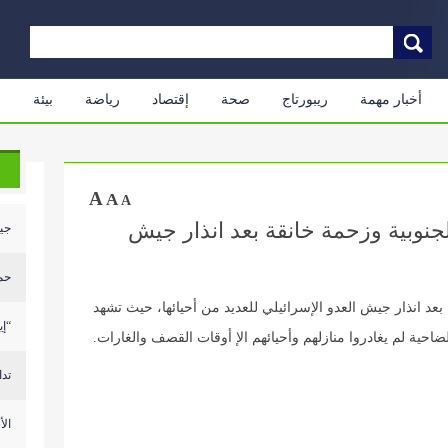
أخبار مهمة
ريبورتاج
صحة
إقتصاد
رياضة
بيئة
م
A
A
A
الجنوبية وزحمة خانقة بعد انذار جيش
جيش
حمل
 بعد انذار جيش العدو الإسرائيلي للعديد من أحيائها، حيث تشهد
“إي
ية لم يغادروا منازلهم وأحيائهم الإ أوقات القصف والغارات.
تدا
الأ