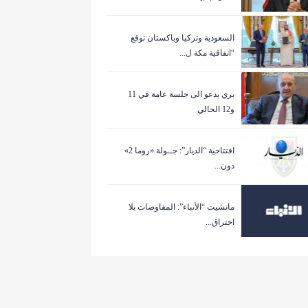
السعودية وتركيا وباكستان توقع
“اتفاقية مكة ل...
بري يدعو الى جلسة عامة في 11
و12 الحالي
افتتاحية “الديار”: جــولة «روما 2»
دون...
مانشيت “الأنباء”: المفاوضات بلا
اختراق...