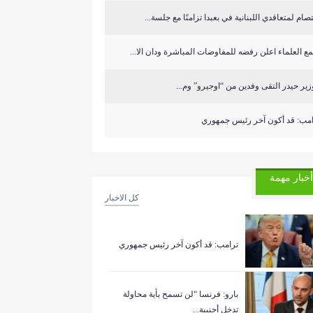
صام لمتعاقدي اللبنانية في بعبدا تزامنًا مع جلسة...
ع العلماء اعلن رفضه للمفاوضات المباشرة ودان الا...
زير حيدر التقى وفدين من “اوجيرو” وم...
امب: قد أكون آخر رئيس جمهوري
أخبار مهمة
كل الاخبار
ترامب: قد أكون آخر رئيس جمهوري
بارو: فرنسا “لن تسمح بأية محاولة
تدخل أجنبية...