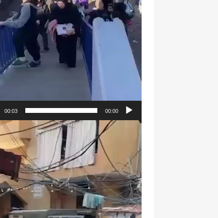
00:03
00:00
Video
Player