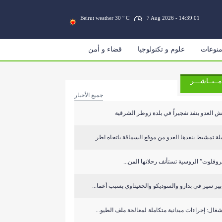
Beirut weather 30 ° C
7 Aug 2026 - 14:39:01
نوعات
علوم و تكنولوجيا
قضاء و أمن
مــبــاشـــر
جميع الأخبار
 العدو ينفذ تفجيراً في بلدة زوطر الشرقية
ة تمشيط ينفذها العدو من موقع السماقة باتجاه اطر...
روفلوت” الروسية تستأنف رحلاتها المن...
بير سير في بدارو والسوديكو والجعيتاوي بسبب أعما...
شغال: إجراءات ميدانية متكاملة لمعالجة ملف الطيو...