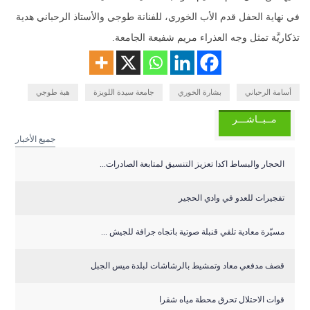
في نهاية الحفل قدم الأب الخوري، للفنانة طوجي والأستاذ الرحباني هدية
تذكاريَّة تمثل وجه العذراء مريم شفيعة الجامعة.
أسامة الرحباني
بشارة الخوري
جامعة سيدة اللويزة
هبة طوجي
مــبــاشـــر
جميع الأخبار
الحجار والبساط اكدا تعزيز التنسيق لمتابعة الصادرات...
تفجيرات للعدو في وادي الحجير
مسيّرة معادية تلقي قنبلة صوتية باتجاه جرافة للجيش ...
قصف مدفعي معاد وتمشيط بالرشاشات لبلدة ميس الجبل
قوات الاحتلال تحرق محطة مياه شقرا