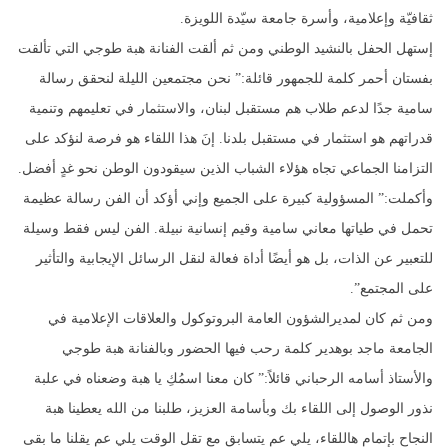
ثقافيّة وإعلامية، وأسرة جامعة سيّدة اللويزة.
إستهل الحفل بالنشيد الوطني ومن ثم ألقت الفنانة هبة طوجي التي تألقت
بفستان أحمر كلمة للجمهور قائلة:” نحن مجتمعين الليلة لنحقق رسالة
سامية جدًا لدعم طلاب هم مستقبل لبنان، والاستثمار في تعليمهم وتنمية
قدراتهم هو استثمار في مستقبل بلدنا. إنَ هذا اللقاء هو فرصة لنؤكد على
التزامنا الجماعي تجاه هؤلاء الشباب الذين سيقودون الوطن نحو غدٍ أفضل.
وأكملت:” المسؤولية كبيرة على الجميع وإني أؤكد أن الفن رسالة عظيمة
تحمل في طياتها معاني سامية وقيم إنسانية نبيلة. الفن ليس فقط وسيلة
للتعبير عن الذات، بل هو أيضًا أداة فعالة لنقل الرسائل الإيجابية والتأثير
على المجتمع”.
ومن ثم كان لمديرالشؤون العامة البروتوكول والعلاقات الإعلامية في
الجامعة ماجد بوهدير كلمة رحب فيها الحضور وبالفنانة هبة طوجي
والأستاذ أسامه الرحباني قائلاً:” كان معنا اسمُكِ يا هبة وضعناه في علبة
نذور الوصول إلى اللقاء بك وبأسامة العزيز، طلبنا من الله يعطينا هبة
النجاح بإتمام هاللقاء، يلي عم يتسابق مع تقل الوقت يلي عم يقلنا ما بقى