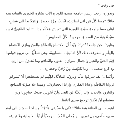
في وقت.”
وبدوره، رحب رئيس جامعة سيدة اللويزة الأب بشارة الخوري بالفنانة هبة
قائلاً: “مسا كُلِّ مَن أتَى ليطرَبَ، لِيُحِبَّ مرَّةً جديدةً، وَلِيَمُدَّ يداً الى شبابِ
لبنان مسا جامعةِ سيّدةِ اللويزة التي تعيشُ مَعَكُم هذا التقليدَ السَّنَويَّ تُحييهِ
سَيِّدةٌ هِبَةٌ منَ السماءِ، موهوبَةٌ بِكُلِّ المقاييسِ”.
وتابع:” نحنُ جامعةٌ تُدرِكُ جيّداً أنَّ الاهتمامَ بالثقافَةِ والفنّ يوازي الاهتمامَ
بالعِلْمِ والمعرفة، ذلك لأنَّ اهمّيتهُما متساويَةٌ، وهي تتطلَّعُ الى تربيةٍ قوامُها
قِيَمُ الحقِّ والخيرِ والجمالِ بموازاةِ الفنونِ والثقافةِ وما نَختزِنُ من إرثٍ
وذاكرةِ شعب … وما تَعْكِسَهُ مِنْ رُقيٍّ وحضارة …
وأكمل:” لقد سرقوا مالَنا وثروتَنا الماديَّةَ، لكِنَّهم لم يستطيعوا أنْ يَسْرِقوا
ثروتَنا الثقافيَّةِ وغِنانا الفكري وإرثَنا الحضاريَّ…ومهما علا صَوْتَ المدافِع
والبارودِ والحديدِ والنار لَكِنَّهُ لن يُلغيَ وَلَنْ يُخرِسَ صوتَ حناجِرِنا ولن
يستطيع أنْ يَخْنِقَ ترجيعَ صدى أغانينا…
ليتوجه الى الفنانة هبة قائلاً:” غنّي يا سيِّدتي وَلْتَمْتدُّ مِساحَةُ صوتِكِ الى أبعَدِ
مدى، حَلّقي، بل ثوري…وإجْعَلي الحُبَّ سرمديّاً أزليّاً “بِلا بداية ولا نهاية،