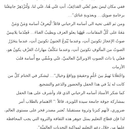
ففي مكان ليسَ بعيدٍ تُغنّي القذائِفُ، أنتِ غنّي هُنا، غنّي لنا، وَلْتَزْدَهِرْ جامِعَتُنا
برخامةِ صوتِكِ… وبعذوبةِ غنائكِ”…
ومن ثم القى تحية الى أسامة الرحباني قائلاً: َلْيَعرِفُ أسامة وَمَنْ وَمَنْ
مَعَهُ على كُلِّ المقامات، فَهَهُنا يعلو العزف ويطيبُ الغناءَ… فَعِنْدَما يلامِسُ
صوتٌ الإعجازَ تكونينَ أنتِ، وعندما يُبْدِعُ الجنونُ تكونينَ أنتِ، عندما يتحَرّرُ
الصوتُ من المألوفِ تكونينَ أنتِ، وعندما تتكثَّفُ مهاراتُ العَزْفِ يكونُ هو،
فغنّي يا ذاتَ الصوتِ الاوبراليَّ العالميَّ، غنّي وشُقّي مع أُسامة قلبَ
الأزمات
واجْعَلَانا نَهيمُ بينَ حُلُمٍ وحقيقةٍ وواقعً وخيال”… ليشكر في الختام كلَّ من
كانت له يَدٌ في هذا الحفل والحضورِ والدَعم والتشجيع.
كما شكر الأستاذ أسامه الرحباني الذي قاد وأشرف على هذا الحفل
بمشاركة جوقة جامعة سيدة اللويزة، قائلاً :” الاهتمام بالطلاب أمر
ضروري، لأنهم كنزنا وثروة مستقبلنا. تُعتبر مصدر فخر على مستوى العالم،
لذا فإن قطاع التعليم يمثل جوهر هذه الثقافة والثروة التي يجب المحافظة
عليها من خلال دعم التعليم لمواكبة التحديات العالميَّة”.