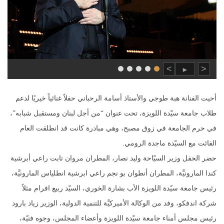
>
<
►
أحيت الفنانة هبة طوجي والأستاذ أسامة الرحباني حفلاً غنائياً خيريًا لدعم
طلاب جامعة سيّدة اللويزة، تحت عنوان “من أجل لبنان ومستقبل شبابه”،
في حرم الجامعة في زوق مصبح، وهي مبادرة كانت قد انطلقت العام
الفائت مع السيّدة ماجدة الرومي.
حضر الحفل وزير السيّاحة وليد نصار، المطران مروان تابت راعي أبرشية
كندا المارونيَّة، المطران أنطوان بو نجم راعي ابرشية انطلياس المارونيَّة،
رئيس جامعة سيّدة اللويزة الأب بشارة الخوري، السيّد ربيع افرام مثلاً
شركة اندفكو، وفد من الوكالة الأميركيَّة للتنمية الدولية، الوزير زياد بارود
رئيس مجلس أمناء جامعة سيّدة اللويزة وأعضاء المجلس، وجوه فنيّة،