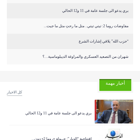
بري يدعو الى جلسة عامة في 11 و12 الحالي
مفاوضات روما 2: تيتي تيتي.. متل ما رحتِ متل ما جيت...
“حزب الله” يلاقي إشارات الشرع
شهران من التصعيد العسكري والمراوغة الديبلوماسية…؟
أخبار مهمة
كل الاخبار
بري يدعو الى جلسة عامة في 11 و12 الحالي
افتتاحية “الديار”: جــولة «روما 2» دون...