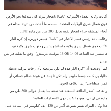
أفادت وكالة الفضاء الأميركية (ناسا) بانفجار نيزك كان مندفعا نحو الأرض
فوق شمال شرق الولايات المتحدة السبت، ما أحدث دويا تردد صداه في
أنحاء المنطقة جراء انفجار بقوة تعادل 300 طن من مادة TNT.
وقالت نائبة رئيس قسم الأخبار في “ناسا” جينيفر دورين، إن كرة النار
تفتّتت فوق شمال شرق ولاية ماساتشوستس وجنوب شرق ولاية نيو
هامبشير عند الساعة 14,06 (18,06 بتوقيت غرينتش)، وفق ما نقلته فرانس
برس.
كما أوضحت أن “كرة النار هذه لم تكن مرتبطة بأي زخات نيزكية نشطة
حاليا، بل كانت جسما طبيعيا ولم تكن ناجمة عن عودة حطام فضائي أو
قمر اصطناعي” إلى الغلاف الجوي.
وأضافت “تقدر الطاقة المنبعثة عند تفتته بما يعادل حوالى 300 طن من
مادة تي إن تي، وهو ما يفسر دوي الانفجارات العالية”.
هذا وكان النيزك يسير بسرعة أكثر من 120 ألف كيلومتر في الساعة على