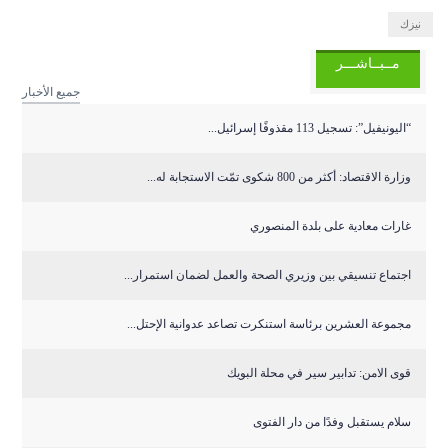
نيزك
مــبــاشـــر
جميع الأخبار
“اليونيفيل”: تسجيل 113 مقذوفًا إسرائيل...
وزارة الاقتصاد: أكثر من 800 شكوى تمّت الاستجابة له...
غارات معادية على بلدة المنصوري
اجتماع تنسيقي بين وزيري الصحة والعمل لضمان استمرار...
مجموعة العشرين برئاسة استنكرت تصاعد عدوانية الإحتل...
قوى الامن: تدابير سير في محلة البويك
سلام يستقبل وفدًا من دار الفتوى