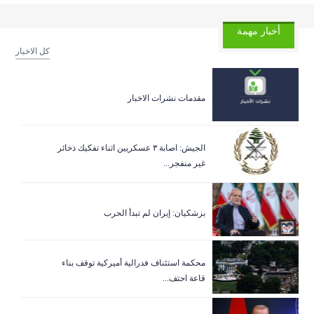
أخبار مهمة
كل الاخبار
مقدمات نشرات الاخبار
الجيش: اصابة ٣ عسكريين اثناء تفكيك ذخائر
غير منفجر...
بزشكيان: إيران لم تبدأ الحرب
‏محكمة استئناف فدرالية أميركية توقف بناء
قاعة احتف...