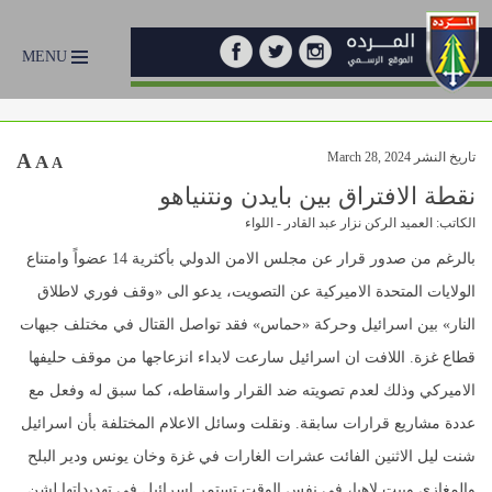
MENU
تاريخ النشر March 28, 2024
A
A
A
نقطة الافتراق بين بايدن ونتنياهو
الكاتب: العميد الركن نزار عبد القادر - اللواء
بالرغم من صدور قرار عن مجلس الامن الدولي بأكثرية 14 عضواً وامتناع
الولايات المتحدة الاميركية عن التصويت، يدعو الى «وقف فوري لاطلاق
النار» بين اسرائيل وحركة «حماس» فقد تواصل القتال في مختلف جبهات
قطاع غزة. اللافت ان اسرائيل سارعت لابداء انزعاجها من موقف حليفها
الاميركي وذلك لعدم تصويته ضد القرار واسقاطه، كما سبق له وفعل مع
عددة مشاريع قرارات سابقة. ونقلت وسائل الاعلام المختلفة بأن اسرائيل
شنت ليل الاثنين الفائت عشرات الغارات في غزة وخان يونس ودير البلح
والمغازي وبيت لاهيا، في نفس الوقت تستمر اسرائيل في تهديداتها لشن