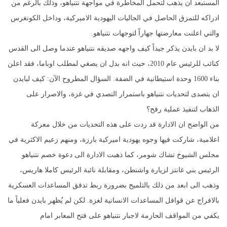
المستبعد ان يذهب لتحمل المخاطرة في مواجهة نتنياهو، وذلك بالرغم من
ادراكه للتمزق الحاصل في الجاليات اليهودية الاميركية، وداخل الكونغرس
والتي اعلنت معارضتها جهاراً لتوجهات نتنياهو.
لا بد ان بايدن يذكر جيداً كيف واجهه صديقه نتنياهو عندما وصل الى القدس
كنائب للرئيس عام 2010، حيث انه بدل ان يصغي لمطلب اوباما، فقد اعلن
بناء 1600 وحدة استيطانية في الضفة. السؤال المطروح الآن: كيف لبايدن
ان يتصدى لتحديات نتنياهو باستمرار التصدي في غزة، والاصرار على
الذهاب لتنفيذ عملية رفح؟
من الواضح ان الادارة قد ردت على هذه التحديات من خلال معركة
اعلامية، شاركت فيها وجوه يهودية اميركية بارزة، ومنهم زعيم الاكثرية في
مجلس الشيوخ تشاك شومر، كما ذهبت الادارة الى دعوة خصم نتنياهو
الرئيس بني غانتز لزيارة واشنطن، ومقابلة نائبة الرئيس كاملا هاريس،
وذهب الى ابعد من ذلك بالتلميح بضرورة ربط تدفق المساعدات العسكرية
بالافراج عن قوافل المساعدات الانسانية لغزة. لكن لم يُظهر بايدن فعلياً ما
يكفي من المواقف الحازمة لاجبار نتنياهو على فتح المعابر امام