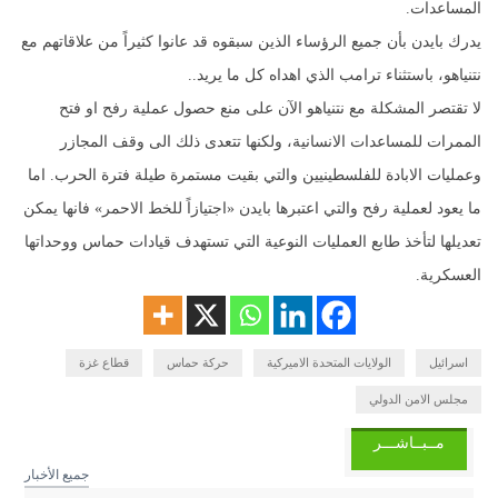
المساعدات.
يدرك بايدن بأن جميع الرؤساء الذين سبقوه قد عانوا كثيراً من علاقاتهم مع
نتنياهو، باستثناء ترامب الذي اهداه كل ما يريد..
لا تقتصر المشكلة مع نتنياهو الآن على منع حصول عملية رفح او فتح
الممرات للمساعدات الانسانية، ولكنها تتعدى ذلك الى وقف المجازر
وعمليات الابادة للفلسطينيين والتي بقيت مستمرة طيلة فترة الحرب. اما
ما يعود لعملية رفح والتي اعتبرها بايدن «اجتيازاً للخط الاحمر» فانها يمكن
تعديلها لتأخذ طابع العمليات النوعية التي تستهدف قيادات حماس ووحداتها
العسكرية.
اسرائيل
الولايات المتحدة الاميركية
حركة حماس
قطاع غزة
مجلس الامن الدولي
مــبــاشـــر
جميع الأخبار