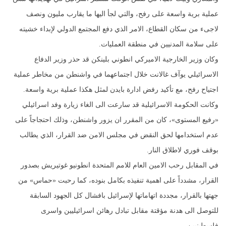
عملية برية واسعة على رفح، والتي لجأ اليها ما يقارب مليون ونصف
لاجىء من سكان القطاع، الامر الذي دفع المجتمع الدولي لإبداء خشيته
على سلامة المدنيين في منطقة العمليات.
وكان وزير الخارجية الاميركي انطوني بلينكن قد حذر وزير الدفاع
الاسرائيلي يوآف غالانت خلال اجتماعهما في واشنطن من مخاطر عملية
اجتياح رفح، مع تأكيد رفض ادارة بايدن لمثل هكذا عملية برية واسعة.
وكانت الحكومة الاسرائيلية قد سارعت الى الغاء زيارة وفد اسرائيلي
«رفيع المستوى»، كان من المقرر ان يزور واشنطن، وذلك احتجاجاً على
عدم استخدامها لحق النقض في مجلس الامن ضد القرار، الذي يطالب
بوقف فوري لاطلاق النار.
في المقابل رحب الامين العام للامم المتحدة انطونيو غوتيريش بصدور
القرار، مشدداً على اهمية تنفيذه بكامل بنوده، كما رحبت «حماس» من
جهتها بالقرار، مجددة اتهاماتها لإسرائيل بافشال كل الجهود السابقة
للتوصل الى هدنة مؤقتة مقابل تبادل رهائن اسرائيليين واسرى
فلسطينيين.