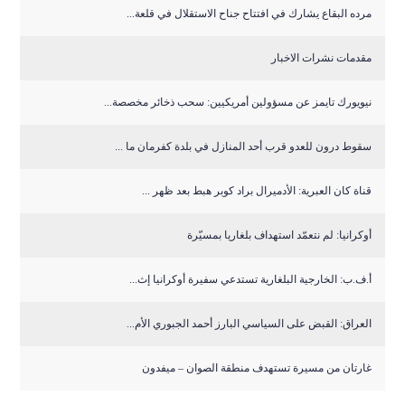
مرده البقاع يشارك في افتتاح جناح الاستقلال في قلعة...
مقدمات نشرات الاخبار
نيويورك تايمز عن مسؤولين أمريكيين: سحب ذخائر مخصصة...
سقوط درون للعدو قرب أحد المنازل في بلدة كفرمان ما ...
قناة كان العبرية: الأدميرال براد كوبر هبط بعد ظهر ...
أوكرانيا: لم نتعمّد استهداف بلغاريا بمسيّرة
أ.ف.ب: الخارجية البلغارية تستدعي سفيرة أوكرانيا إث...
العراق: القبض على السياسي البارز أحمد الجبوري الأم...
غارتان من مسيرة تستهدف منطقة الصوان – ميفدون