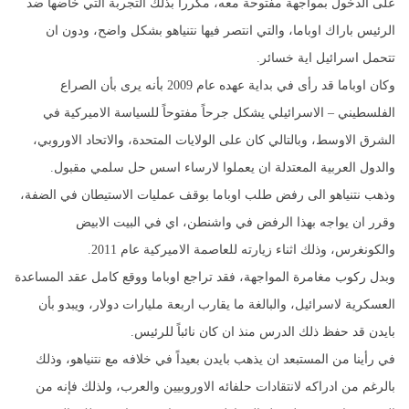
على الدخول بمواجهة مفتوحة معه، مكرراً بذلك التجربة التي خاضها ضد
الرئيس باراك اوباما، والتي انتصر فيها نتنياهو بشكل واضح، ودون ان
تتحمل اسرائيل اية خسائر.
وكان اوباما قد رأى في بداية عهده عام 2009 بأنه يرى بأن الصراع
الفلسطيني – الاسرائيلي يشكل جرحاً مفتوحاً للسياسة الاميركية في
الشرق الاوسط، وبالتالي كان على الولايات المتحدة، والاتحاد الاوروبي،
والدول العربية المعتدلة ان يعملوا لارساء اسس حل سلمي مقبول.
وذهب نتنياهو الى رفض طلب اوباما بوقف عمليات الاستيطان في الضفة،
وقرر ان يواجه بهذا الرفض في واشنطن، اي في البيت الابيض
والكونغرس، وذلك اثناء زيارته للعاصمة الاميركية عام 2011.
وبدل ركوب مغامرة المواجهة، فقد تراجع اوباما ووقع كامل عقد المساعدة
العسكرية لاسرائيل، والبالغة ما يقارب اربعة مليارات دولار، ويبدو بأن
بايدن قد حفظ ذلك الدرس منذ ان كان نائباً للرئيس.
في رأينا من المستبعد ان يذهب بايدن بعيداً في خلافه مع نتنياهو، وذلك
بالرغم من ادراكه لانتقادات حلفائه الاوروبيين والعرب، ولذلك فإنه من