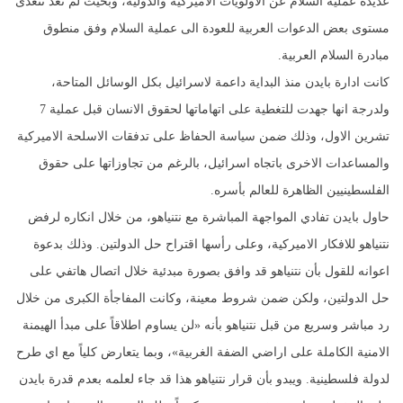
عديدة عملية السلام عن الاولويات الاميركية والدولية، وبحيث لم تعد تتعدى
مستوى بعض الدعوات العربية للعودة الى عملية السلام وفق منطوق
مبادرة السلام العربية.
كانت ادارة بايدن منذ البداية داعمة لاسرائيل بكل الوسائل المتاحة،
ولدرجة انها جهدت للتغطية على اتهاماتها لحقوق الانسان قبل عملية 7
تشرين الاول، وذلك ضمن سياسة الحفاظ على تدفقات الاسلحة الاميركية
والمساعدات الاخرى باتجاه اسرائيل، بالرغم من تجاوزاتها على حقوق
الفلسطينيين الظاهرة للعالم بأسره.
حاول بايدن تفادي المواجهة المباشرة مع نتنياهو، من خلال انكاره لرفض
نتنياهو للافكار الاميركية، وعلى رأسها اقتراح حل الدولتين. وذلك بدعوة
اعوانه للقول بأن نتنياهو قد وافق بصورة مبدئية خلال اتصال هاتفي على
حل الدولتين، ولكن ضمن شروط معينة، وكانت المفاجأة الكبرى من خلال
رد مباشر وسريع من قبل نتنياهو بأنه «لن يساوم اطلاقاً على مبدأ الهيمنة
الامنية الكاملة على اراضي الضفة الغربية»، وبما يتعارض كلياً مع اي طرح
لدولة فلسطينية. ويبدو بأن قرار نتنياهو هذا قد جاء لعلمه بعدم قدرة بايدن