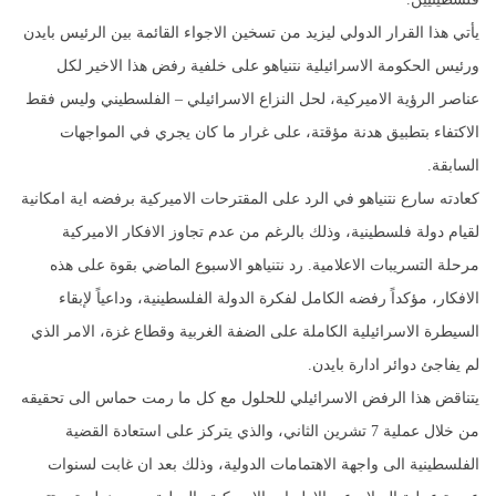
يأتي هذا القرار الدولي ليزيد من تسخين الاجواء القائمة بين الرئيس بايدن
ورئيس الحكومة الاسرائيلية نتنياهو على خلفية رفض هذا الاخير لكل
عناصر الرؤية الاميركية، لحل النزاع الاسرائيلي – الفلسطيني وليس فقط
الاكتفاء بتطبيق هدنة مؤقتة، على غرار ما كان يجري في المواجهات
السابقة.
كعادته سارع نتنياهو في الرد على المقترحات الاميركية برفضه اية امكانية
لقيام دولة فلسطينية، وذلك بالرغم من عدم تجاوز الافكار الاميركية
مرحلة التسريبات الاعلامية. رد نتنياهو الاسبوع الماضي بقوة على هذه
الافكار، مؤكداً رفضه الكامل لفكرة الدولة الفلسطينية، وداعياً لإبقاء
السيطرة الاسرائيلية الكاملة على الضفة الغربية وقطاع غزة، الامر الذي
لم يفاجئ دوائر ادارة بايدن.
يتناقض هذا الرفض الاسرائيلي للحلول مع كل ما رمت حماس الى تحقيقه
من خلال عملية 7 تشرين الثاني، والذي يتركز على استعادة القضية
الفلسطينية الى واجهة الاهتمامات الدولية، وذلك بعد ان غابت لسنوات