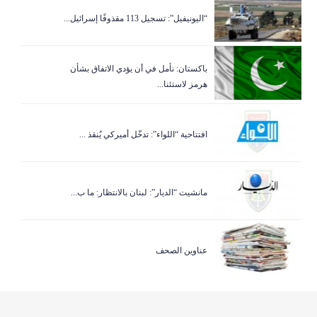
“اليونيفيل”: تسجيل 113 مقذوفًا إسرائيل...
باكستان: نأمل في أن يؤدي الاتفاق بشأن
هرمز لاستئنا...
افتتاحية “اللواء”: تدخّل أميركي يُنقذ ...
مانشيت “الديار”: لبنان بالانتظار: ما ب...
عناوين الصحف