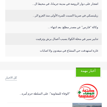
انفجار على دوار الروضة في مدينة جرمانا، في محيط ال...
زيلينسكي في صربيا السبت للمرة الأولى منذ الغزو الر...
وكالة “فارس” عن مصدر مطلع: بعد انتهاء ...
تدابير سير في محلة الكولا بسبب أعمال برش وتزفيت
غارة استهدفت حي المشاع في ميفدون ولا اصابات
أخبار مهمة
كل الاخبار
“الوفاء للمقاومة”: على السلطة حزم أمره...