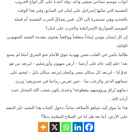
أبواب موسم سياحي صيفي واعد، وقد اعتدنا على كل أنواع الحروب
النفسية التي شنّتها إسرائيل على لبنان في السابق وفي هذا الوقت
بالتحديد وهي مستمرة إلى الآن. فمن يَصدُقُ الحرب النفسية أم قنبلة
الموسم الصواريخ الإسرائيلية والحرب على لبنان؟
إن كل إنسان مؤمن إيماناً منطقياً وواقعياً بفحوى مقدمة النشيد الصهيوني
القائلة:
طالما تكمن في القلب نفس يهودية تتوق للأمام نحو الشرق أملنا لم يصنع
بعد! حلم إلف عام على أرضنا – أرض صهيون وأورشليم – ليرتعد من هو
عدوّ لنا – ليرتعد كل سكان مصر وكنعان ليرتعد سكان بابل – ليخيم على
سمائهم الذعر والرعب منا – حين تغرس رماحنا في صدورهم! ونرى
دمائهم تُراق ورؤوسهم مقطوعة! وعندئذ يكون شعب الله المختار حيث
أراده الله…
هذا ما يتوق إليه نتنياهو كأسلافه تماماً، دخول كلمات هذا النشيد حيّز التنفيذ
على الأرض. أما بعد هل لنا عن السلاح المقاوم بديلاً؟