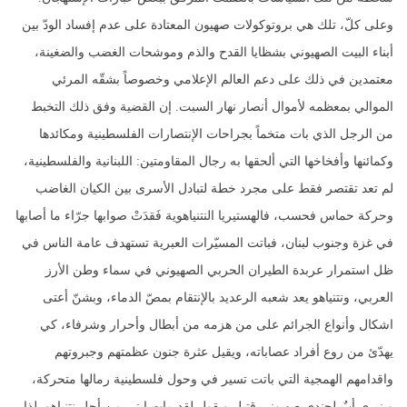
وعلى كلّ، تلك هي بروتوكولات صهيون المعتادة على عدم إفساد الودّ بين
أبناء البيت الصهيوني بشظايا القدح والذم وموشحات الغضب والضغينة،
معتمدين في ذلك على دعم العالم الإعلامي وخصوصاً بشقّه المرئي
الموالي بمعظمه لأموال أنصار نهار السبت. إن القضية وفق ذلك التخبط
من الرجل الذي بات متخماً بجراحات الإنتصارات الفلسطينية ومكائدها
وكمائنها وأفخاخها التي ألحقها به رجال المقاومتين: اللبنانية والفلسطينية،
لم تعد تقتصر فقط على مجرد خطة لتبادل الأسرى بين الكيان الغاضب
وحركة حماس فحسب، فالهستيريا النتنياهوية فَقدَتْ صوابها جرّاء ما أصابها
في غزة وجنوب لبنان، فباتت المسيّرات العبرية تستهدف عامة الناس في
ظل استمرار عربدة الطيران الحربي الصهيوني في سماء وطن الأرز
العربي، ونتنياهو يعد شعبه الرعديد بالإنتقام بمصّ الدماء، وبشنّ أعتى
اشكال وأنواع الجرائم على من هزمه من أبطال وأحرار وشرفاء، كي
يهدّئ من روع أفراد عصاباته، ويقيل عثرة جنون عظمتهم وجبروتهم
واقدامهم الهمجية التي باتت تسير في وحول فلسطينية رمالها متحركة،
وينبري أبٌ لجندي صهيوني قتيل ويقول لقد مات إبني من أجل نتنياهو. لذا