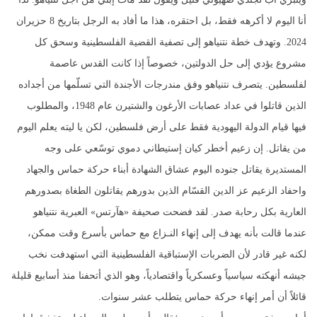
أنا اليوم لا أكرهه فقط، بل احتقره، هذا ما أفاد به الرجل بتاريخ 8 حزيران
2024. وتهدف خطة نتنياهو إلى تصفية القضية الفلسطينية وسحق كل
مشروع يؤدي إلى حل الدولتين، خصوصاً إذا كانت القدس عاصمة
لفلسطين. يتصرف نتنياهو وفق مندرجات الأجندة التي تسلّمها من أجداده
الذين قاتلوا في عداد عصابات الأرغون والشتيرن عام 1948، والمطلوب
فيها قيام الدولة اليهودية فقط على أرض فلسطين، لكن يا ليته يعلم اليوم
من يقاتل. إن زعيم أخطر كيان إستيطاني دموي توسّعي على وجه
المستديرة يقاتل جنوده اليوم عشاق الشهادة أبناء حركة حماس والجهاد
واحفاد الزعيم عز الدين القسّام الذين بدورهم يقاتلون الطغاة بصدورهم
العارية بكل رحابة صدر. لقد فضحت صحيفة «هآرتس» العبرية نتنياهو
عندما قالت بأنه يهدف إلى إنهاء النـزاع مع حماس بأسرع وقت ممكن،
لكنه غير قادر لأن الضربات الإستباقية الفلسطينية التي استهدفت نخب
جيشه أنهكته سياسياً وعسكرياً واقتصادياً، وهو الذي أتحفنا منذ أسابيع قليلة
قائلاً أن أمر إنهاء حركة حماس يتطلب عشر سنوات.