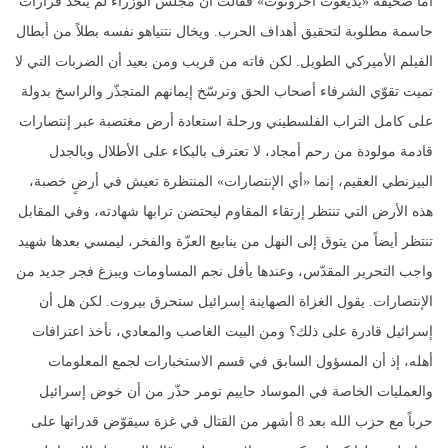
أما صحيفة «يديعوت أحرونوت» فقالت أن مجلس الوزراء لم يتخذ قرارات
حاسمة مطلوبة لتحقيق أهداف الحرب. ويخال نتنياهو نفسه بطلاً من أبطال
الفيلم الأميركي الطويل. لكن فاته من قريب ومن بعيد أن الضربات التي لا
تميت تقوّي الشرفاء أصحاب الحق وترسّخ إيمانهم المتجذّر والراسخ بدولة
على كامل التراب الفلسطيني ورحلة استعادة أرض مغتصبة عبر إنتصارات
قادمة مولودة من رحم أمجاد، لا تعترف بالبكاء على الأطلال وبالجدل
البيزنطي العقيم، إنما «أي الإنتصارات» المنتظرة تعيش في أرضٍ خصبة،
هذه الأرض التي تنتظر إرتقاء المقاوم ليحتضن ترابها شهادته، وفي المقابل
تنتظر أيضاً من يتوق إلى النهل من ينابيع العزّة والفخر، ليمسي بعدها شهيد
واجب التحرير المقدّس، وعندها يأفل نجم المساومات ويبزغ فجر جديد من
الإنتصارات. يقول الغزاة الصهاينة إسرائيل ستحرق بيروت. لكن هل أن
إسرائيل قادرة على ذلك؟ ومن البيت الغاصب والمعادي، نأخذ اعترافات
أهله، إذ أن المسؤول السابق في قسم الاستخبارات لجمع المعلومات
والعمليات الخاصة في الموساد حاييم تومر حذّر من أن خوض إسرائيل
حرباً مع حزب الله بعد 8 أشهر من القتال في غزة سيقوّض قدراتها على