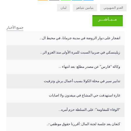
العدو الصهيوني
بنيامين نتنياهو
لبنان
مــبــاشـــر
جميع الأخبار
انفجار على دوار الروضة في مدينة جرمانا، في محيط ال...
زيلينسكي في صربيا السبت للمرة الأولى منذ الغزو الر...
وكالة “فارس” عن مصدر مطلع: بعد انتهاء ...
تدابير سير في محلة الكولا بسبب أعمال برش وتزفيت
غارة استهدفت حي المشاع في ميفدون ولا اصابات
“الوفاء للمقاومة”: على السلطة حزم أمره...
كنعان بعد جلسة لجنة المال: أقررنا حقوق موظفي ̶...