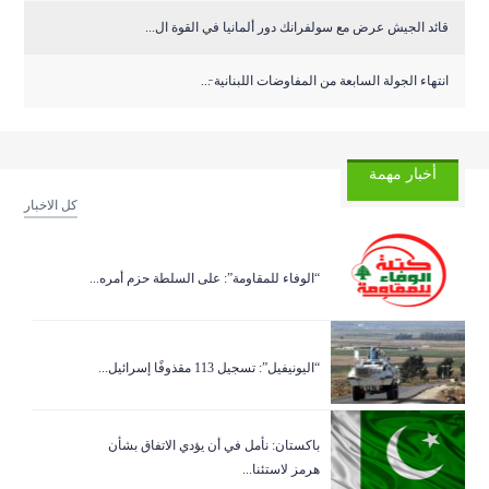
قائد الجيش عرض مع سولفرانك دور ألمانيا في القوة ال...
انتهاء الجولة السابعة من المفاوضات اللبنانية ̵...
أخبار مهمة
كل الاخبار
“الوفاء للمقاومة”: على السلطة حزم أمره...
“اليونيفيل”: تسجيل 113 مقذوفًا إسرائيل...
باكستان: نأمل في أن يؤدي الاتفاق بشأن
هرمز لاستئنا...