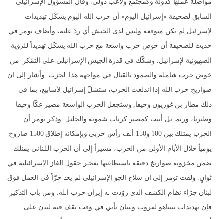
مواصلة عملها كدولة وكمجتمع ولاعب دولي. وقال المسؤول الإسرائيلي
السابق لصحيفة «إسرائيل اليوم» أن حزب الله اليوم يشكّل تهديدات
لإسرائيل لم تكن متوقعة وليس لدى الجيش أي ردّ عليه، وأضاف تومر في
حديث للصحيفة أن خوض حرب واسعة مع حزب الله يشكّل تهديداً للرؤية
الصهيونية لإسرائيل. وشكّك في قدرة الجيش الإسرائيلي على التمّكن من
خوض حرب شاملة والصمود بالقتال في مواجهة هذا الحزب. وأشار إلى ان
صواريخ حزب الله إذا اندلعت الحرب، ستشلّ إسرائيل لأسابيع، بما في
ذلك مطار بن غوريون وحيفا, وستجعل الحرب الواسعة مصير عكّا وحيفا
وطبريا، وربما تل أبيب كمصير كريات شمونة والجليل. وذكر تومر أن
الحزب يمتلك بين 100 و150 ألف رأس حربي وبإمكانه إطلاق 1500 صاروخ
يومياً خلال الأيام الأولى من الحرب، مشيراً إلى أن الحزب اللبناني يمتلك
ضمن مخزونه صواريخ دقيقة باستطاعتها تفجير حقول الغاز الإسرائيلية في
ثوانٍ. ولفت تومر إلى ان سلاح الجو الإسرائيلي لم يعد حرّاً في العمل فوق
لبنان جرّاء نظام الكشف الذي زوّدت به إيران حزب الله. ومن باب التذكير
فإن تهديدات نتنياهو لبيروت ولبنان تأتي في وقت يقف فيه لبنان على