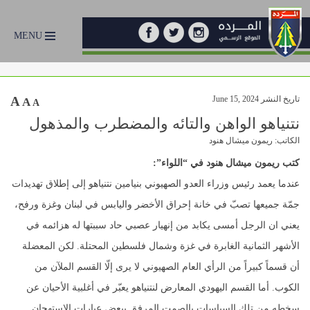
MENU
تاريخ النشر June 15, 2024
A
A
A
نتنياهو الواهن والتائه والمضطرب والمذهول
الكاتب: ريمون ميشال هنود
كتب ريمون ميشال هنود في “اللواء”:
عندما يعمد رئيس وزراء العدو الصهيوني بنيامين نتنياهو إلى إطلاق تهديدات
جمّة جميعها تصبّ في خانة إحراق الأخضر واليابس في لبنان وغزة ورفح،
يعني ان الرجل أمسى يكابد من إنهيار عصبي حاد سببتها له هزائمه في
الأشهر الثمانية الغابرة في غزة وشمال فلسطين المحتلة. لكن المعضلة
أن قسماً كبيراً من الرأي العام الصهيوني لا يرى إلّا القسم الملآن من
الكوب. أما القسم اليهودي المعارض لنتنياهو يعبّر في أغلبية الأحيان عن
سخطه من تلك السياسات بالصمت المرفق ببعض عبارات الإستهجان.