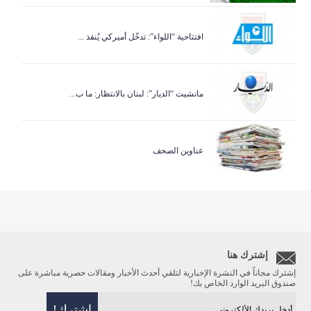
افتتاحية “اللواء”: تدخّل أميركي يُنقذ ...
مانشيت “الديار”: لبنان بالانتظار: ما ب...
عناوين الصحف
إشترك هنا
إشترك مجاناً في النشرة الإخبارية لتلقي أحدث الأخبار ومقالات حصرية مباشرة على
صندوق البريد الوارد الخاص بك!