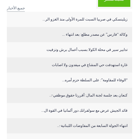
جميع الأخبار
زيلينسكي في صربيا السبت للمرة الأولى منذ الغزو الر...
وكالة “فارس” عن مصدر مطلع: بعد انتهاء ...
تدابير سير في محلة الكولا بسبب أعمال برش وتزفيت
غارة استهدفت حي المشاع في ميفدون ولا اصابات
“الوفاء للمقاومة”: على السلطة حزم أمره...
كنعان بعد جلسة لجنة المال: أقررنا حقوق موظفي ̶...
قائد الجيش عرض مع سولفرانك دور ألمانيا في القوة ال...
انتهاء الجولة السابعة من المفاوضات اللبنانية ̵...