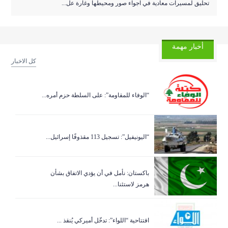
تحليق لمسيرات معادية في اجواء صور ومحيطها وغارة عل...
أخبار مهمة
كل الاخبار
“الوفاء للمقاومة”: على السلطة حزم أمره...
“اليونيفيل”: تسجيل 113 مقذوفًا إسرائيل...
باكستان: نأمل في أن يؤدي الاتفاق بشأن
هرمز لاستئنا...
افتتاحية “اللواء”: تدخّل أميركي يُنقذ ...