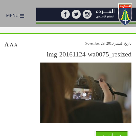
MENU
تاريخ النشر November 29, 2016
A
A
A
img-20161124-wa0075_resized
مــبــاشـــر