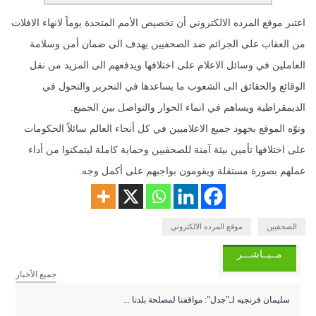
اعتبر موقع المرده الالكتروني أن تخصيص الأمم المتحدة يوماً لانهاء الافلات
من العقاب على الجرائم ضد الصحفيين يهدف الى ضمان أمن وسلامة
العاملين في وسائل الاعلام على اختلافها ويدفعهم الى المزيد من نقل
الوقائع والحقائق الى الشعوب ما يساعدها في التحرير والتحول في
الديمقراطية ويساهم في انماء الحوار والتواصل بين الجميع.
ونوّه الموقع بجهود جميع الاعلاميين في كل أنحاء العالم سائلاً الحكومات
على اختلافها تأمين بيئة آمنة للصحفيين وحماية كاملة ليتمكنوا من أداء
عملهم بصورة مستقلة ويقومون بواجبهم على أكمل وجه.
الصحفيين
موقع المرده الالكتروني
مــبــاشـــر
جميع الأخبار
سليمان فرنجيه لـ”جدل”: مواقفنا لمصلحة بلدنا ...