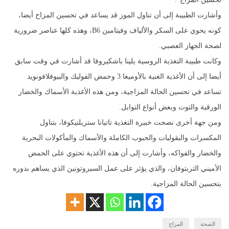
وأشارت الطبيبة إلى أن تناول الموز قد يساعد في تحسين المزاح أيضا،
كونه يحوي على السكر والألياف وفيتامين B6، وهذه كلها عناصر ضرورية
لصحة الجهاز العصبي.
وكانت طبيبة التغذية الروسية يلينا باشكيروفا قد أشارت في وقت سابق
أيضا إلى أن الأغذية الغنية بالأوميغا 3 وحمض الفوليك والبيوفلافونويد
تساعد في تحسين الحالة المزاجية، ومن هذه الأغذية الأسماك والخضار
الورقية والتوت وبعض أنواع التوابل.
ومن جهة أخرى نصحت خبيرة التغذية تاتيانا ستريلنيكوفا، بتناول
المكسرات والبقوليات والحبوب الكاملة والأسماك والمأكولات البحرية
والخضار والفواكه، وأشارت إلى أن هذه الأغذية تحتوي على الحمض
الأميني التربتوفان، والذي يؤثر على عمل السيروتونين الذي يساهم بدوره
بتحسين الحالة المزاجية.
الصحة
المزاج