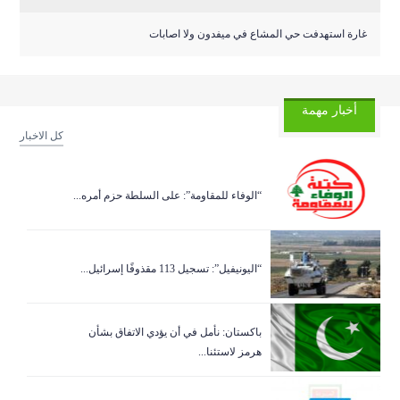
غارة استهدفت حي المشاع في ميفدون ولا اصابات
أخبار مهمة
كل الاخبار
“الوفاء للمقاومة”: على السلطة حزم أمره...
“اليونيفيل”: تسجيل 113 مقذوفًا إسرائيل...
باكستان: نأمل في أن يؤدي الاتفاق بشأن
هرمز لاستئنا...