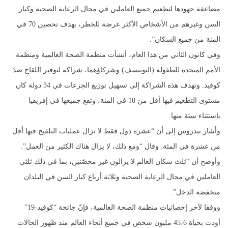
مضاعفة جهودها لتطعيم جميع العاملين في مجال الرعاية الصحية وكبار
السن وغيرهم من الأشخاص الأكثر عرضة للخطر، بهدف تحصين 70 في
المئة من جميع السكان”.
وفي كانون الثاني من هذا العام، أنشأت منظمة الصحة العالمية ومنظمة
الأمم المتحدة للطفولة (اليونيسف) وشركاؤهما، شراكة لتوفير اللقاح ضدّ
كوفيد. وتهدف هذه الشراكة إلى تسهيل توزيع الجرعات في 34 دولة كان
مستوى التطعيم فيها أقل من 10 في المئة، وتقع جميعها في إفريقيا
باستثناء ستة منها.
وأشار تيدروس إلى أن “عشرة دول فقط لا تزال عمليات التلقيح فيها أقل
من عشرة في المئة. وقال “ومع ذلك، لا يزال هناك الكثير من العمل”.
وأوضح أن “ثلث سكان العالم لا يزالون غير محصّنين، بما في ذلك ثلثي
العاملين في مجال الرعاية الصحية وثلاثة أرباع كبار السن في البلدان
منخفضة الدخل”.
ووفقا لآخر إحصائيات منظمة الصحة العالمية، فإنّ جائحة “كوفيد-19”
أودت بحياة 45،6 مليون شخص في جميع أنحاء العالم منذ ظهور الحالات