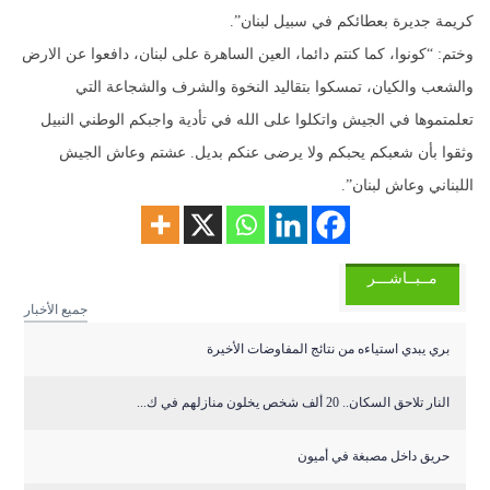
كريمة جديرة بعطائكم في سبيل لبنان”.
وختم: “كونوا، كما كنتم دائما، العين الساهرة على لبنان، دافعوا عن الارض
والشعب والكيان، تمسكوا بتقاليد النخوة والشرف والشجاعة التي
تعلمتموها في الجيش واتكلوا على الله في تأدية واجبكم الوطني النبيل
وثقوا بأن شعبكم يحبكم ولا يرضى عنكم بديل. عشتم وعاش الجيش
اللبناني وعاش لبنان”.
مــبــاشـــر
جميع الأخبار
بري يبدي استياءه من نتائج المفاوضات الأخيرة
النار تلاحق السكان.. 20 ألف شخص يخلون منازلهم في ك...
حريق داخل مصبغة في أميون