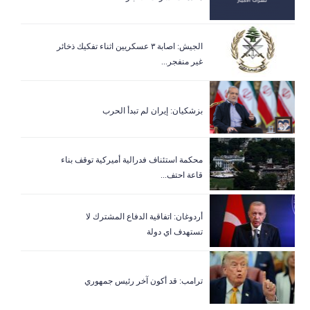
الجيش: اصابة ٣ عسكريين اثناء تفكيك ذخائر
غير منفجر...
بزشكيان: إيران لم تبدأ الحرب
‏محكمة استئناف فدرالية أميركية توقف بناء
قاعة احتف...
أردوغان: اتفاقية الدفاع المشترك لا
تستهدف اي دولة
ترامب: قد أكون آخر رئيس جمهوري