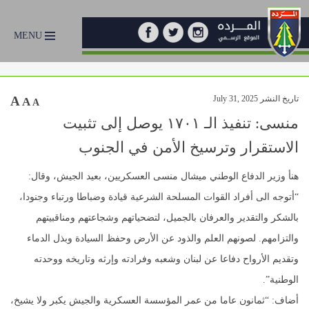
MENU
تاريخ النشر July 31, 2025
A
A
A
منسى: تنفيذ الـ ١٧٠١ يوصل إلى تثبيت
الاستقرار وترسيخ الأمن في الجنوب
هنأ وزير الدفاع الوطني ميشال منسى العسكريين، بعيد الجيش، وقال:
“أتوجه الى أفراد القوات المسلحة الشرعية قيادة وضباطا ورتباء وجنودا،
بالشكر والتقدير والعرفان بالجميل، لتضحياتهم وشجاعتهم ومناقبيتهم
والتزامهم. لصونهم العلم والذود عن الأرض وحفظ السيادة وبذل الدماء
وتقديم الأرواح دفاعا عن لبنان وشعبه وفرادته وإرثه وتاريخه ووحدته
الوطنية”.
أضاف: “ثمانون عاما من عمر المؤسسة العسكرية والجيش يكبر ولا يشيخ،