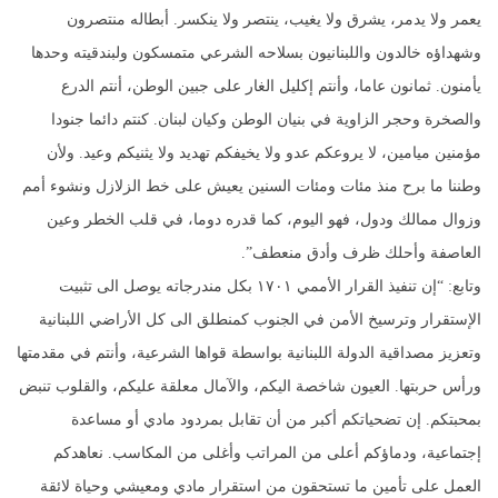
يعمر ولا يدمر، يشرق ولا يغيب، ينتصر ولا ينكسر. أبطاله منتصرون
وشهداؤه خالدون واللبنانيون بسلاحه الشرعي متمسكون ولبندقيته وحدها
يأمنون. ثمانون عاما، وأنتم إكليل الغار على جبين الوطن، أنتم الدرع
والصخرة وحجر الزاوية في بنيان الوطن وكيان لبنان. كنتم دائما جنودا
مؤمنين ميامين، لا يروعكم عدو ولا يخيفكم تهديد ولا يثنيكم وعيد. ولأن
وطننا ما برح منذ مئات ومئات السنين يعيش على خط الزلازل ونشوء أمم
وزوال ممالك ودول، فهو اليوم، كما قدره دوما، في قلب الخطر وعين
العاصفة وأحلك ظرف وأدق منعطف”.
وتابع: “إن تنفيذ القرار الأممي ١٧٠١ بكل مندرجاته يوصل الى تثبيت
الإستقرار وترسيخ الأمن في الجنوب كمنطلق الى كل الأراضي اللبنانية
وتعزيز مصداقية الدولة اللبنانية بواسطة قواها الشرعية، وأنتم في مقدمتها
ورأس حربتها. العيون شاخصة اليكم، والآمال معلقة عليكم، والقلوب تنبض
بمحبتكم. إن تضحياتكم أكبر من أن تقابل بمردود مادي أو مساعدة
إجتماعية، ودماؤكم أعلى من المراتب وأغلى من المكاسب. نعاهدكم
العمل على تأمين ما تستحقون من استقرار مادي ومعيشي وحياة لائقة