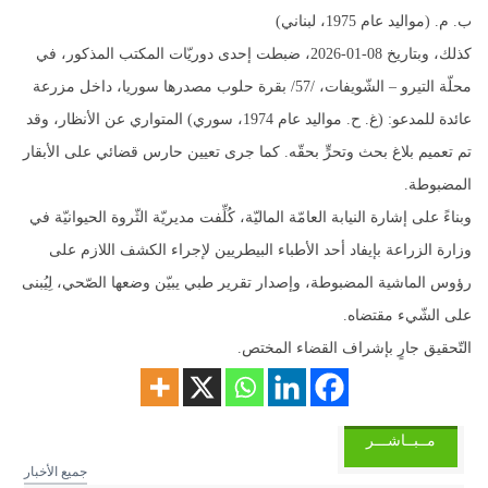
ب. م. (مواليد عام 1975، لبناني)
كذلك، وبتاريخ 08-01-2026، ضبطت إحدى دوريّات المكتب المذكور، في
محلّة التيرو – الشّويفات، /57/ بقرة حلوب مصدرها سوريا، داخل مزرعة
عائدة للمدعو: (غ. ح. مواليد عام 1974، سوري) المتواري عن الأنظار، وقد
تم تعميم بلاغ بحث وتحرٍّ بحقّه. كما جرى تعيين حارس قضائي على الأبقار
المضبوطة.
وبناءً على إشارة النيابة العامّة الماليّة، كُلِّفت مديريّة الثّروة الحيوانيّة في
وزارة الزراعة بإيفاد أحد الأطباء البيطريين لإجراء الكشف اللازم على
رؤوس الماشية المضبوطة، وإصدار تقرير طبي يبيّن وضعها الصّحي، لِيُبنى
على الشّيء مقتضاه.
التّحقيق جارٍ بإشراف القضاء المختص.
مــبــاشـــر
جميع الأخبار