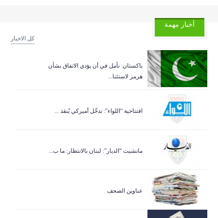
أخبار مهمة
كل الاخبار
باكستان: نأمل في أن يؤدي الاتفاق بشأن
هرمز لاستئنا...
افتتاحية “اللواء”: تدخّل أميركي يُنقذ ...
مانشيت “الديار”: لبنان بالانتظار: ما ب...
عناوين الصحف