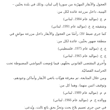
العجول والأبقار المهرّبة من سوريا إلى لبنان، وذلك في بلدة بحنّين –
المِنية، داخل مزرعة عائدة لكل من:
م. ع. (مواليد عام 1984، لبناني)
وشقيقه ع. ع. (مواليد عام 1991، لبناني)
كما جرى ضبط /20/ رأسًا من العجول والأبقار داخل مزرعة مواشٍ في
منطقة ضهور بحنِّين، عائدة لكل من:
ع. ع. (مواليد عام 1975، فلسطيني)
ع. ح. (مواليد عام 1965، لبناني)
وأُجري المقتضى القانوني بحقّهم، فيما وُضِعت المواشي المضبوطة تحت
الحراسة القضائيّة.
ومن خلال المتابعة، تم معرفة هويّات بائعي الأبقار وأماكن وجودهم،
وتوقيف اثنين منهما، وهما كل من:
م. م. (مواليد عام 1989، لبناني)
ووالده خ. م. (مواليد عام 1966، لبناني)
في حين جرى تعميم بلاغ بحث وتحرٍّ بحق بائع ثالث، ويُدعى: