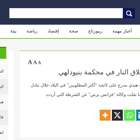
أخبار مهمة
ريبورتاج
صحة
إقتصاد
رياضة
بيئة
م
A
A
A
اق النار في محكمة بنيودلهي
الم
دي مدرج على لائحة “أكثر المطلوبين” في البلاد خلال تبادل
الر
كما نقلت وكالة “فرانس برس” عن الشرطة التي أردت
هيئ
قال
انف