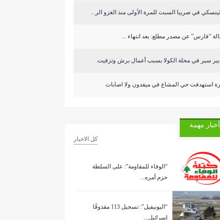
ينسكي في صربيا السبت للمرة الأولى منذ الغزو الر...
لة “فارس” عن مصدر مطلع: بعد انتهاء ...
ابير سير في محلة الكولا بسبب أعمال برش وتزفيت
رة استهدفت حي المشاع في ميفدون ولا اصابات
أخبار مهمة
كل الاخبار
“الوفاء للمقاومة”: على السلطة
حزم أمره...
“اليونيفيل”: تسجيل 113 مقذوفًا
إسرائيل...