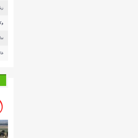
زيل
وكا
تد
غا