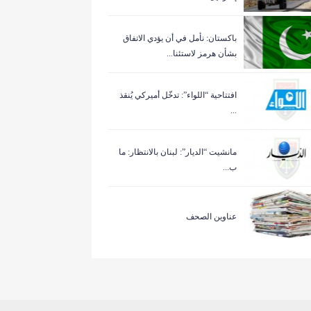
باكستان: نأمل في أن يؤدي الاتفاق
بشأن هرمز لاستئنا...
افتتاحية “اللواء”: تدخّل أميركي يُنقذ
...
مانشيت “الديار”: لبنان بالانتظار: ما
ب...
عناوين الصحف