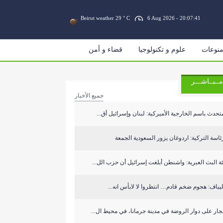
Beirut weather 29 ° C
6 Aug 2026 - 20:07:41
نوعات
علوم و تكنولوجيا
قضاء و أمن
مــبــاشـــر
جميع الأخبار
تحدث باسم الخارجية الأميركية: لبنان وإسرائيل أق...
ئاسة التركية: اردوغان يزور السعودية الجمعة
ة البث العبرية: واشنطن أبلغت إسرائيل أن حزب الل...
يباف: هجوم ضخم قادم… انتظروا لا لابأس انه...
جار على دوار الروضة في مدينة جرمانا، في محيط ال...