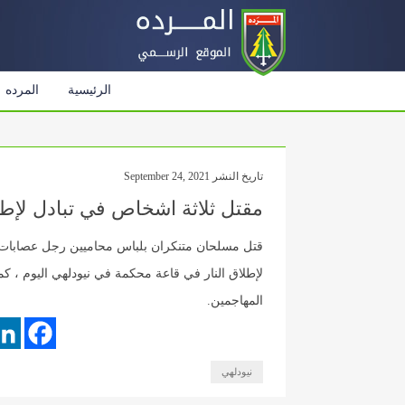
الرئيسية
المرده
تاريخ النشر September 24, 2021
مقتل ثلاثة اشخاص في تبادل لإطل
قتل مسلحان متنكران بلباس محاميين رجل عصابات هن
لإطلاق النار في قاعة محكمة في نيودلهي اليوم ، 
المهاجمين.
نيودلهي