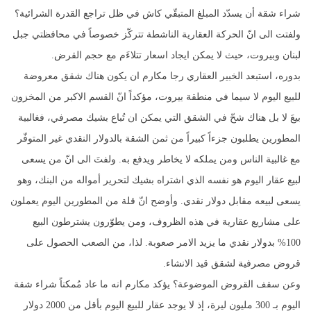
شراء شقة أن يسدّد المبلغ المتبقّي كاش في ظل تراجع القدرة الشرائية؟
ولفتت الى انّ الحركة العقارية الناشطة تتركّز خصوصاً في محافظتي جبل
لبنان وبيروت، حيث لا يمكن ايجاد اسعار تتلاءَم مع حجم القرض.
بدوره، استبعد الخبير العقاري رجا مكارم ان يكون هناك شقق معروضة
للبيع اليوم لا سيما في منطقة بيروت، مؤكداً انّ القسم الاكبر من المخزون
بيعَ لا بل هناك شحّ في الشقق التي يمكن ان تُباع بشيك مصرفي، فغالبية
المطورين يطلبون جزءاً كبيراً من ثمن الشقة بالدولار النقدي غير المتوفّر
مع غالبية الناس ومن يملكه لا يخاطر ويدفع به. ولفتَ الى انّ من يسعى
لبيع عقار اليوم هو نفسه الذي اشتراه بشيك لتحرير أمواله من البنك، وهو
يسعى لبيعه مقابل دولار نقدي. وأوضح انّ قلة من المطورين اليوم يعملون
على مشاريع عقارية في هذه الظروف، ومن يطوّرون يشترطون البيع
100% بدولار نقدي ما يزيد الامر صعوبة. لذا، من الصعب الحصول على
قروض مصرفية لشقق قيد الانشاء.
وعن سقف القروض الموضوعة؟ يؤكد مكارم انه ما عاد مُمكناً شراء شقة
اليوم بـ 300 مليون ليرة، إذ لا يوجد عقار للبيع اليوم بأقل من 2000 دولار