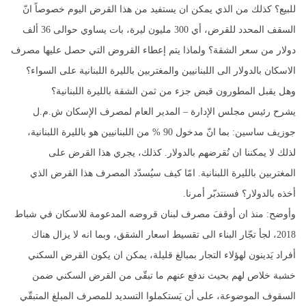
للبيع؟ كذلك من الذي يمكن ان يستفيد من هذا القرض اليوم خصوصاً انّ
السقف المحدد للقرض، أي 300 مليون ليرة، بات يساوي حوالى 36 ألف
دولار من سعر الشقة؟ ولماذا يتم إعطاء القروض التي حصل عليها مصرف
الاسكان بالدولار الى اللبنانيين والمغتربين بالليرة اللبنانية على السواء؟
وهل يقبل المطورون قبض جزء من ثمن الشقة بالليرة اللبنانية؟
يشرح رئيس مجلس الإدارة – المدير العام لمصرف الإسكان ش.م.ل
جوزيف ساسين: بما انّ مدخول 90 % من اللبنانيين هو بالليرة اللبنانية،
لذلك لا يمكننا ان نُقرضهم بالدولار. كذلك، يجري هذا القرض على
المغتربين بالليرة اللبنانية. امّا كيف سيُسدّد المصرف هذا القرض الذي
أخذه بالدولار؟ فسنتدبّر أمرنا.
وأوضح: منذ ان أوقفَ مصرف لبنان قروضه المدعومة للاسكان في شباط
2018، لجأ تجّار البناء الى تقسيط اسعار الشقق، وبما انه لا يزال هناك
أفراد يَدينون لهؤلاء التجار بمبالغ قليلة، يمكن ان يكون القرض السكني
خشبة خلاص لهم بحيث ندفع عنهم ما تبقّى من القرض السكني ضمن
السقوف الموضوعة، على أن يَستكملوا التسديد للمصرف المبلغ المتبقّي