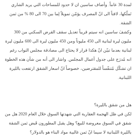
لمدة 30 عاماً. وأضاف ساسين ان لا حدود للمساحات التي يريد الشاري
تَملّكها، لافتاً الى انّ المصرف يؤمّن تمويلاً لِما بين 70 الى 80 % من ثمن
الشقة.
وكشفَ ساسين انه سيتم قريباً تعديل سقف القرض السكني من 300
مليون ليرة لبنانية الى 450 مليوناً ومن 450 مليون ليرة الى 600 مليون ليرة
لبنانية بعدما تبيّن انّ هكذا قرار لا يحتاج الى مصادقة مجلس النواب رغم
انه مُدرَج على جدول أعمال المجلس. واشار الى أنه من شأن هذه الخطوة
ان تشكّل مُتنفّساً للمقترضين، خصوصاً انّ اسعار الشقق ارتفعت بالليرة
اللبنانية.
هل من شقق بالليرة؟
لكن في ظل الهجمة العقارية التي شهدتها السوق خلال العام 2020 هل من
شقق في السوق معروضة للبيع؟ وهل يقبل المطورون قَبض ثمن الشقة
بالليرة اللبنانية لا سيما انّ ثمن غالبية مواد البناء هو بالدولار؟