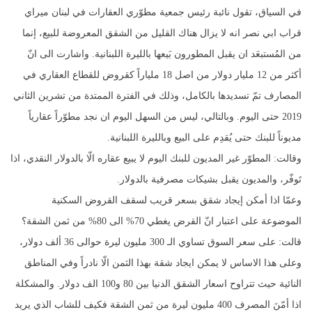
في السياق، تقول نائبة رئيس جمعية مطوّري العقارات في لبنان ميراي
قراب ابي نصر انه لا يزال هناك القليل من الشقق المعروضة للبيع، إنما
من المُستبعَد ان يقبل المطورون بَيعها بالليرة اللبنانية. واشارت الى انّ
أكثر من 12 مليار دولار من اصل 18 ملياراً كقروض للقطاع العقاري في
المصارف تمّ تسديدها بالكامل، وذلك في الفترة الممتدة من تشرين الثاني
2019 حتى اليوم. وبالتالي، ليس من السهل اليوم ان نجد مطوّراً عقارياً
مديوناً للبنك حتى يُقدِم على البيع وبالليرة اللبنانية.
وقالت: المطوّر غير المديون للبنك اليوم لا يبيع عقاره الّا بالدولار النقدي، اذا
تَوفّر، والمديون يقبل بشيكات مصرفية بالدولار.
وعمّا اذا أمكن إيجاد شقق بسعر قريب لسقف القروض السكنية
الموضوعة على اعتبار انّ القرض يغطي 70% الى 80% من ثمن الشقة؟
قالت: على سعر السوق تساوي الـ 300 مليون ليرة حوالى 36 ألف دولار،
وعلى هذا الاساس لا يمكن ايجاد شقة بهذا الثمن الّا نادراً وفي المناطق
النائية حيث تتراوح اسعار الشقق الدنيا بين 80 و100 الف دولار. والمشكلة
اذا أمّنَ المصرف 400 مليون ليرة من ثمن الشقة فكيف للشاب الذي يريد