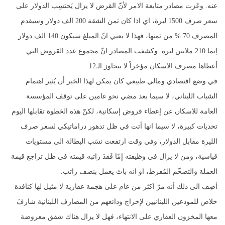
عنه. وعَزت مصادر متابعة الامر لأنّ القرض لا يزال يَحتسِب الدولار على
سعر صرف 1500 ليرة، اي اذا كان ثمن الشقة 200 الف دولار وسيقدم
المصرف 70 % من ثمنها، فهذا لا يعني انّ المبلغ سيكون 140 الف دولار
إنما 210 ملايين ليرة. وكشفت المصادر انّ مجموع عدد القروض التي
أعطاها مصرف الاسكان مؤخراً لا يتجاوز الـ12.
في وضع اقتصادي ومالي طبيعي كان يمكن لهذا الخبر أن يُثير اهتمام
الشباب اللبناني، لا سيما بعد مضي نحو عامين على توقف المؤسسة
العامة للاسكان عن إعطاء قروض إسكانية، لكنّ هذه الخطوة تقابلها اليوم
تحديات كبيرة، لا سيما انها أتت في ظل تدهور دراماتيكي لسعر صرف
الليرة مقابل الدولار، وفي وقت ارتفعت نسَب البطالة الى مستويات
قياسية، ومن لا يزال في وظيفته إمّا فَقدَ راتبه قيمته في ظل تراجع قيمة
العملة والتضخّم المُفرط، او انه باتَ يعمل بنصف راتب.
أضِف الى ذلك أنه مرّ اكثر من عام على هجمة عقارية لا مثيل لها كنافذة
خلاص للمودعين اللبنانيين لإخراج ودائعهم من المصارف اللبنانية شارفَ
معها المخزون العقاري على الانتهاء، فهل لا يزال هناك شقق معروضة