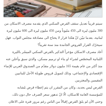
سيتم قريباً تعديل سقف القرض السكني الذي يقدمه مصرف الاسكان من
300 مليون ليرة الى 450 مليوناً ومن 450 مليون ليرة الى 600 مليون ليرة
لبنانية، بعدما تبيّن انّ هكذا قرار لا يحتاج الى مصادقة مجلس النواب. فهل
سيحرّك القرار القروض الجامدة منذ سنة تقريباً؟
أعاد مصرف الاسكان مؤخراً التذكير بالقرض السكني الميسّر بالليرة
اللبنانية المخصّص لشراء او بناء او ترميم مسكن، والذي سبق وأعلن عنه
منذ أكثر من عام بقيمة 165 مليون دولار مقدّم من الصندوق العربي للإنماء
الإقتصادي والإجتماعي، وذلك لتمويل قروض طويلة الأجل للبنانيين
المقيمين والمغتربين.
القرض ليس بجديد، وكان من المقرر ان يتم إعطاء قرض مُشابه
للمؤسسة العامة للاسكان، الّا انّ تدهور سعر الصرف حال دون ذلك،
وحتى الآن لم يلقَ القرض إقبالاً من الناس رغم مرور فترة على الاعلان