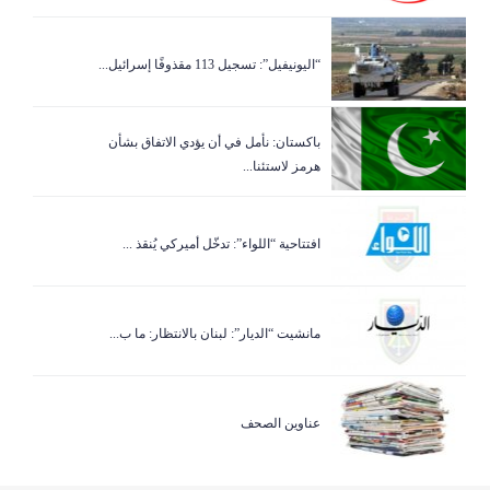
“اليونيفيل”: تسجيل 113 مقذوفًا إسرائيل...
باكستان: نأمل في أن يؤدي الاتفاق بشأن
هرمز لاستئنا...
افتتاحية “اللواء”: تدخّل أميركي يُنقذ ...
مانشيت “الديار”: لبنان بالانتظار: ما ب...
عناوين الصحف