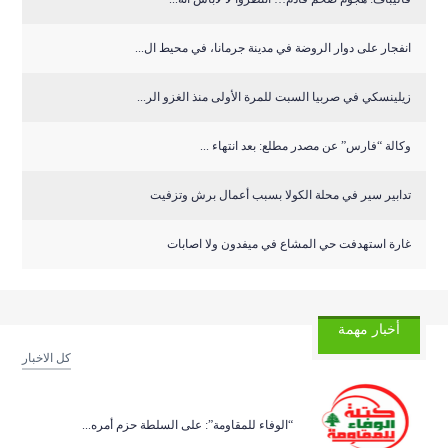
انفجار على دوار الروضة في مدينة جرمانا، في محيط ال...
زيلينسكي في صربيا السبت للمرة الأولى منذ الغزو الر...
وكالة “فارس” عن مصدر مطلع: بعد انتهاء ...
تدابير سير في محلة الكولا بسبب أعمال برش وتزفيت
غارة استهدفت حي المشاع في ميفدون ولا اصابات
أخبار مهمة
كل الاخبار
“الوفاء للمقاومة”: على السلطة حزم أمره...