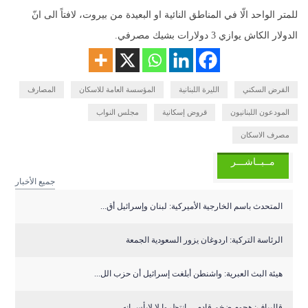
للمتر الواحد الّا في المناطق النائية او البعيدة من بيروت، لافتاً الى انّ
الدولار الكاش يوازي 3 دولارات بشيك مصرفي.
القرض السكني
الليرة اللبنانية
المؤسسة العامة للاسكان
المصارف
المودعون اللبنانيون
قروض إسكانية
مجلس النواب
مصرف الاسكان
مــبــاشـــر
جميع الأخبار
المتحدث باسم الخارجية الأميركية: لبنان وإسرائيل أق...
الرئاسة التركية: اردوغان يزور السعودية الجمعة
هيئة البث العبرية: واشنطن أبلغت إسرائيل أن حزب الل...
قاليباف: هجوم ضخم قادم… انتظروا لا لابأس انه...