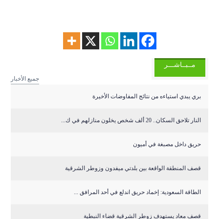
مــبــاشـــر
جميع الأخبار
بري يبدي استياءه من نتائج المفاوضات الأخيرة
النار تلاحق السكان.. 20 ألف شخص يخلون منازلهم في ك...
حريق داخل مصبغة في أميون
قصف المنطقة الواقعة بين بلدتي ميفدون وزوطر الشرقية
‏الطاقة السعودية: إخماد حريق اندلع في أحد المرافق ...
قصف معاد يستهدف زوطر الشرقية قضاء النبطية