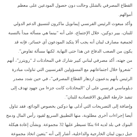
القطاع المصرفي​ بالشلل وحالت دون حصول المودعين على معظم
أموالهم.
وأكد مبعوث الرئيس الفرنسي إيمانويل ماكرون لتنسيق الدعم الدولي
للبنان، بيير دوكين، خلال الإجتماع، على أنه “بينما هي مسألة مبدأ بالنسبة
لجمعية مصارف لبنان أنه يجب ألا يتكبد المودعون أي خسائر، فإنه قد
يكون من الصعب الدفاع عن هذا حتى النهاية. لكنها مسألة تفاوض”.
من جهته، أكد مصرفي لبناني كبير شارك في المحادثات لـ “رويترز”، أنهم
“شعروا خلال اجتماعاتهم مع المسؤولين الفرنسيين التي تناولت مبادرة
الرئيس بأنهم يدعمون ازدهار القطاع المصرفي”، في حين شدد مصدر
دبلوماسي فرنسي على أن “المحادثات كانت جزءا من جهود تهدف إلى
تنفيذ خارطة الطريق الاقتصادية للبنان”.
وإضافة إلى التصريحات التي أدلى بها دوكين بخصوص الودائع، فقد تناول
أيضا إجراءات أخرى مطلوبة، منها التطبيق السريع لقيود رأس المال ودمج
البنوك في بلد لديه 64 بنكا تسيطر عليها 32 مجموعة. وبشأن إعادة هيكلة
جبل ديون لبنان الخارجية والداخلية، أشار إلى أنه “يتعين اتخاذ مجموعة