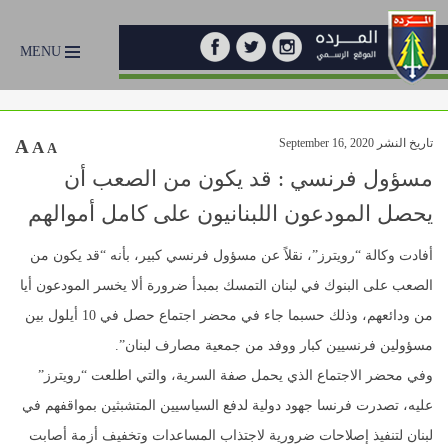
MENU
تاريخ النشر September 16, 2020
A
A
A
مسؤول فرنسي : قد يكون من الصعب أن
يحصل المودعون اللبنانيون على كامل أموالهم
أفادت وكالة “​رويترز​”، نقلاً عن مسؤول فرنسي كبير، بأنه “قد يكون من
الصعب على البنوك في ​لبنان​ التمسك بمبدأ ضرورة ألا يخسر المودعون أيا
من ودائعهم، وذلك حسبما جاء في محضر اجتماع حصل في 10 أيلول بين
مسؤولين فرنسيين كبار ووفد من جمعية مصارف لبنان”.
وفي محضر الاجتماع الذي يحمل صفة السرية، والتي اطلعت “رويترز”
عليه، تصدرت ​فرنسا​ جهود دولية لدفع السياسيين المتشبثين بمواقفهم في
لبنان لتنفيذ إصلاحات ضرورية لاجتذاب المساعدات وتخفيف أزمة أصابت ​