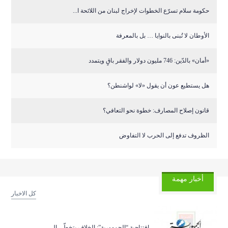
حكومة سلام تسرّع الخطوات لإخراج لبنان من اللائحة ا...
الأوطان لا تُبنى بالنوايا … بل بالمعرفة
«أمان» بالدّين: 746 مليون دولار والفقر باقٍ ويتمدد
هل يستطيع عون أن يقول «لا» لواشنطن؟
قانون إصلاح المصارف: خطوة نحو التعافي؟
الظروف تدفع إلى الحرب لا التفاوض
أخبار مهمة
كل الاخبار
افتتاحية “الجمهورية”: الخلاف يتخطّى ال...