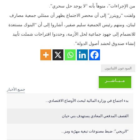
من الإجراءات”، منوهاً بأنه “لا يوجد حل سحري”.
ولفتت “رويترز” إلى أن محضر الاجتماع يظهر أن ممثلي جمعية مصارف
لبنان، ومنهم رئيس الجمعية سليم صفير، أشاروا إلى أن “البنوك مستعدة
للانضمام إلى جهود جماعية لحل الأزمة، وحددوا اقتراحات شملت تأييد
إنشاء صندوق لحشد أصول الدولة”.
المودعون اللبنانيون
مــبــاشـــر
جميع الأخبار
بدء اجتماع في وزارة المالية لبحث الأوضاع الاقتصادي...
القصف المدفعي المعادي يستهدف بني حيان
“الريجي”: ضبط مصنوعات تبغية مهرّبة ومز...