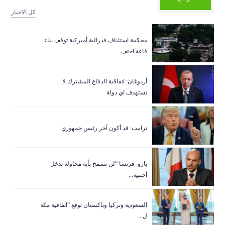
كل الاخبار
‏محكمة استئناف فدرالية أميركية توقف بناء
قاعة احتف...
أردوغان: اتفاقية الدفاع المشترك لا
تستهدف اي دولة
ترامب: قد أكون آخر رئيس جمهوري
بارو: فرنسا “لن تسمح بأية محاولة تدخل
أجنبية...
السعودية وتركيا وباكستان توقع “اتفاقية مكة
ل...