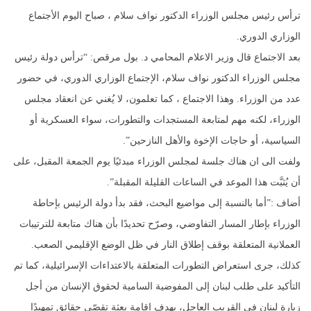
ترأس رئيس مجلس الوزراء الدكتور نواف سلام ، صباح اليوم الأجتماع
الوزاري الدوري.
بعد الاجتماع قال وزير الاعلام المحامي د. بول مرقص: “ترأس دولة رئيس
مجلس الوزراء الدكتور نواف سلام، الإجتماع الوزاري الدوري، في حضور
عدد من الوزراء. وهذا الاجتماع ، كما تعلمون، لا يُغني عن انعقاد مجلس
الوزراء، لكنه مهم لمتابعة المستجدات والتطورات، سواء العسكرية أو
السياسية، أو حاجات الإخوة والأهل النازحين”.
ولفت الى ان هناك جلسة لمجلس الوزراء مبدئيًا يوم الجمعة المقبل، على
أن يُثبَّت هذا الموعد في الساعات القليلة المقبلة”.
أضاف :”أما بالنسبة إلى مواضيع البحث، فقد بدأ دولة الرئيس بإحاطة
الوزراء بإطار المسار التفاوضي، وصرّح تحديدًا بأن هناك متابعة للترتيبات
العملانية المتعلقة بوقف إطلاق النار في ظل الوضع الإقليمي الصعب.
كذلك، جرى استعراض التطورات المتعلقة بالاعتداءات الإسرائيلية، كما تم
التأكيد على طلب لبنان إلى المفوضية السامية لحقوق الإنسان من أجل
زيارة لبنان في القريب العاجل، بهدف إقامة بعثة تقصّي حقائق تمهيدًا