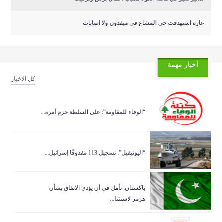
غارة استهدفت حي المشاع في ميفدون ولا اصابات
أخبار مهمة
كل الاخبار
“الوفاء للمقاومة”: على السلطة حزم أمره...
“اليونيفيل”: تسجيل 113 مقذوفًا إسرائيل...
باكستان: نأمل في أن يؤدي الاتفاق بشأن
هرمز لاستئنا...