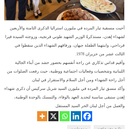
أحيت منسقية تيار المرده في ملبورن استراليا الذكرى الثامنة والأربعين
لشهداء إهدن، مستذكرةً الوزير الشهيد طوني فرنجيه، وزوجته السيدة فيرا
قرداحي، وابنتهما الطفلة جيهان، ورفاقهم الشهداء الذين سقطوا في
الثالث عشر من حزيران 1978.
وأقيم قداس تذكاري عن راحة أنفسهم بحضور حشد من أبناء الجالية
اللبنانية وشخصيات وفعاليات اجتماعية ووطنية، حيث رفعت الصلوات من
أجل راحة الشهداء ومن أجل السلام والاستقرار في لبنان.
وأكد منسق تيار المرده في ملبورن السيد شربل سركيس أن ذكرى شهداء
إهدن ستبقى مناسبة لتجديد العهد بالوفاء، والتمسك بالوحدة الوطنية،
والعمل من أجل لبنان الحر السيد المستقل.
ذكرى مجزرة إهدن
مرده ملبورن