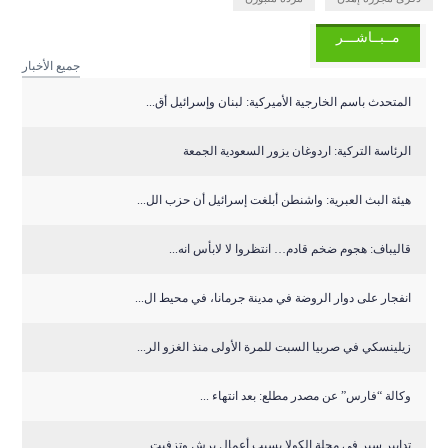
مــبــاشـــر
جميع الأخبار
المتحدث باسم الخارجية الأميركية: لبنان وإسرائيل أق...
الرئاسة التركية: اردوغان يزور السعودية الجمعة
هيئة البث العبرية: واشنطن أبلغت إسرائيل أن حزب الل...
قاليباف: هجوم ضخم قادم… انتظروا لا لابأس انه...
انفجار على دوار الروضة في مدينة جرمانا، في محيط ال...
زيلينسكي في صربيا السبت للمرة الأولى منذ الغزو الر...
وكالة “فارس” عن مصدر مطلع: بعد انتهاء ...
تدابير سير في محلة الكولا بسبب أعمال برش وتزفيت