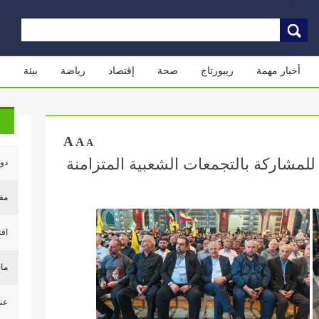
أخبار مهمة
ريبورتاج
صحة
إقتصاد
رياضة
بيئة
م
A
A
A
للمشاركة بالتجمعات الشعبية المتزامنة
دول
مف
افت
مان
عن