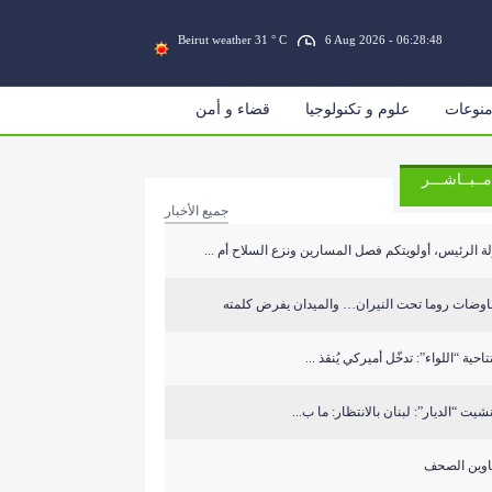
Beirut weather 31 ° C
6 Aug 2026 - 06:28:49
نوعات
علوم و تكنولوجيا
قضاء و أمن
مــبــاشـــر
جميع الأخبار
ة الرئيس، أولويتكم فصل المسارين ونزع السلاح أم ...
اوضات روما تحت النيران… والميدان يفرض كلمته
تاحية “اللواء”: تدخّل أميركي يُنقذ ...
شيت “الديار”: لبنان بالانتظار: ما ب...
اوين الصحف