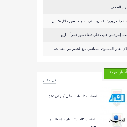
رار الصحف
المروري: 11 جريحًا في 9 حوادث سير خلال 24 س...
يد إسرائيلي عنيف على قضاء صور فجراً… أربع...
ام العدو: المستوى السياسي منع الجيش من تنفيذ عم...
أخبار مهمة
كل الاخبار
افتتاحية “اللواء”: تدخّل أميركي يُنقذ
...
مانشيت “الديار”: لبنان بالانتظار: ما
ب...