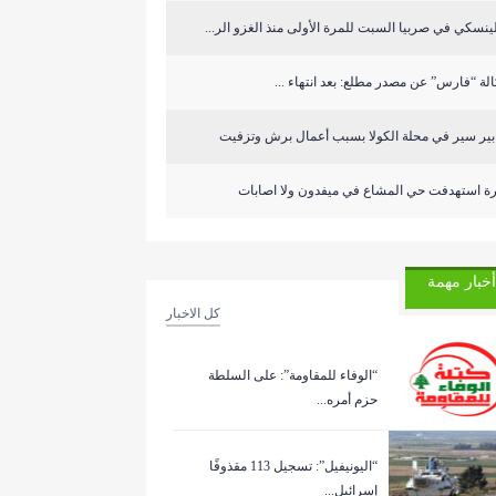
ينسكي في صربيا السبت للمرة الأولى منذ الغزو الر...
لة “فارس” عن مصدر مطلع: بعد انتهاء ...
ابير سير في محلة الكولا بسبب أعمال برش وتزفيت
رة استهدفت حي المشاع في ميفدون ولا اصابات
أخبار مهمة
كل الاخبار
“الوفاء للمقاومة”: على السلطة
حزم أمره...
“اليونيفيل”: تسجيل 113 مقذوفًا
إسرائيل...