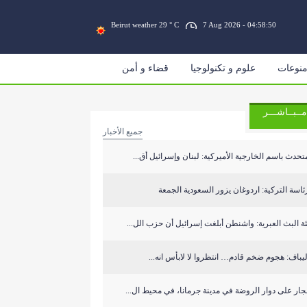
Beirut weather 29 ° C
7 Aug 2026 - 04:58:50
نوعات
علوم و تكنولوجيا
قضاء و أمن
مــبــاشـــر
جميع الأخبار
تحدث باسم الخارجية الأميركية: لبنان وإسرائيل أق...
ئاسة التركية: اردوغان يزور السعودية الجمعة
ة البث العبرية: واشنطن أبلغت إسرائيل أن حزب الل...
يباف: هجوم ضخم قادم… انتظروا لا لابأس انه...
جار على دوار الروضة في مدينة جرمانا، في محيط ال...