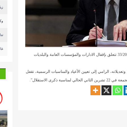
زيل
وكا
تد
غا
أصدر رئيس الحكومة نجيب ميقاتي مذكرة رقمها 33/2024 تتعلق بإقفال الادارات والمؤسسات العامة والبلديات
“استنادا إلى المرسوم الرقم 15215 تاريخ 27/9/2005 وتعديلاته، الرامي إلى تعيين الأعياد والمناسبات الرسمية، تقفل
 ذكرى الاستقلال”.