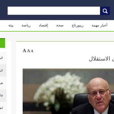
أخبار مهمة
ريبورتاج
صحة
إقتصاد
رياضة
بيئة
م
A
A
A
 الاستقلال
الم
الر
هيئ
قال
انف