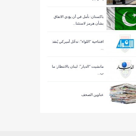
باكستان: نأمل في أن يؤدي الاتفاق
بشأن هرمز لاستئنا...
افتتاحية “اللواء”: تدخّل أميركي يُنقذ
...
مانشيت “الديار”: لبنان بالانتظار: ما
ب...
عناوين الصحف