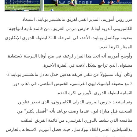
قرر روبن أموريم، المدير الفني لفريق مانشستر يونايتد، استبعاد
الكاميروني أندريه أونانا، حارس مرمى الفريق، من قائمة ناديه لمواجهة
مضيفه نيوكاسل يونايتد، الأحد، في المرحلة الـ32 لبطولة الدوري الإنكليزي
الممتاز لكرة القدم.
وأوضح أموريم أنه اتخذ هذا القرار لرغبته في منح أونانا الفرصة لاستعادة
مستواه، الذي تراجع بشكل لافت في الفترة الأخيرة.
وكان أونانا مسؤولاً عن تلقي فريقه هدفين خلال تعادل مانشستر يونايتد 2-
2 مع مضيفه أولمبيك ليون الفرنسي، الخميس الماضي، في ذهاب دور
الثمانية لبطولة الدوري الأوروبي لكرة القدم.
وتم استبعاد حارس المرمى الدولي الكاميروني، الذي تصدر عناوين
الصحف قبل مباراة ليون عندما وصف يونايتد بأنه “أفضل بكثير” من
منافسه الذي ينشط بالدوري الفرنسي، من قائمة الفريق الملقب
بـ(الشياطين الحمر) للقاء نيوكاسل، حيث فضل أموريم الاستعانة بالحارس