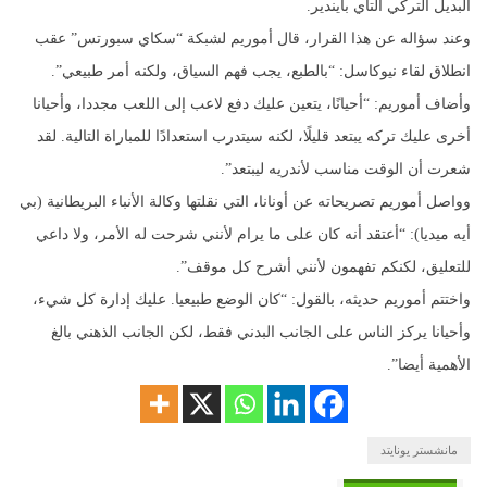
البديل التركي ألتاي بايندير.
وعند سؤاله عن هذا القرار، قال أموريم لشبكة “سكاي سبورتس” عقب
انطلاق لقاء نيوكاسل: “بالطبع، يجب فهم السياق، ولكنه أمر طبيعي”.
وأضاف أموريم: “أحيانًا، يتعين عليك دفع لاعب إلى اللعب مجددا، وأحيانا
أخرى عليك تركه يبتعد قليلًا، لكنه سيتدرب استعدادًا للمباراة التالية. لقد
شعرت أن الوقت مناسب لأندريه ليبتعد”.
وواصل أموريم تصريحاته عن أونانا، التي نقلتها وكالة الأنباء البريطانية (بي
أيه ميديا): “أعتقد أنه كان على ما يرام لأنني شرحت له الأمر، ولا داعي
للتعليق، لكنكم تفهمون لأنني أشرح كل موقف”.
واختتم أموريم حديثه، بالقول: “كان الوضع طبيعيا. عليك إدارة كل شيء،
وأحيانا يركز الناس على الجانب البدني فقط، لكن الجانب الذهني بالغ
الأهمية أيضا”.
مانشستر يونايتد