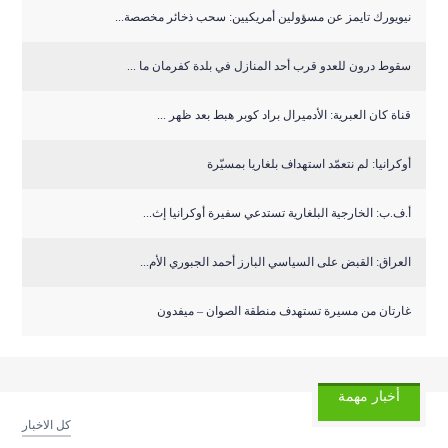
نيويورك تايمز عن مسؤولين أمريكيين: سحب ذخائر مخصصة...
سقوط درون للعدو قرب أحد المنازل في بلدة كفرمان ما ...
قناة كان العبرية: الأدميرال براد كوبر هبط بعد ظهر ...
أوكرانيا: لم نتعمّد استهداف بلغاريا بمسيّرة
أ.ف.ب: الخارجية البلغارية تستدعي سفيرة أوكرانيا إث...
العراق: القبض على السياسي البارز أحمد الجبوري الأم...
غارتان من مسيرة تستهدف منطقة الصوان – ميفدون
أخبار مهمة
كل الاخبار