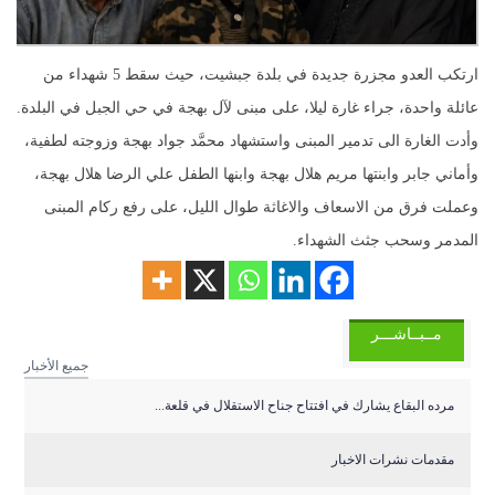
ارتكب العدو مجزرة جديدة في بلدة جبشيت، حيث سقط 5 شهداء من
عائلة واحدة، جراء غارة ليلا، على مبنى لآل بهجة في حي الجبل في البلدة.
وأدت الغارة الى تدمير المبنى واستشهاد محمَّد جواد بهجة وزوجته لطفية،
وأماني جابر وابنتها مريم هلال بهجة وابنها الطفل علي الرضا هلال بهجة،
وعملت فرق من الاسعاف والاغاثة طوال الليل، على رفع ركام المبنى
المدمر وسحب جثث الشهداء.
مــبــاشـــر
جميع الأخبار
مرده البقاع يشارك في افتتاح جناح الاستقلال في قلعة...
مقدمات نشرات الاخبار