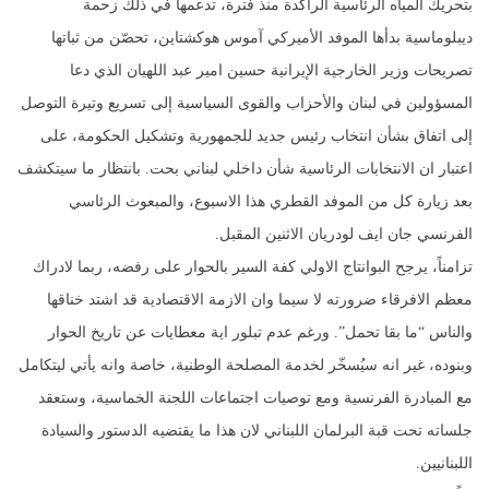
بتحريك المياه الرئاسية الراكدة منذ فترة، تدعمها في ذلك زحمة
ديبلوماسية بدأها الموفد الأميركي آموس هوكشتاين، تحصّن من ثباتها
تصريحات وزير الخارجية الإيرانية حسين امير عبد اللهيان الذي دعا
المسؤولين في لبنان والأحزاب والقوى السياسية إلى تسريع وتيرة التوصل
إلى اتفاق بشأن انتخاب رئيس جديد للجمهورية وتشكيل الحكومة، على
اعتبار ان الانتخابات الرئاسية شأن داخلي لبناني بحت. بانتظار ما سيتكشف
بعد زيارة كل من الموفد القطري هذا الاسبوع، والمبعوث الرئاسي
الفرنسي جان ايف لودريان الاثنين المقبل.
تزامناً، يرجح البوانتاج الاولي كفة السير بالحوار على رفضه، ربما لادراك
معظم الافرقاء ضرورته لا سيما وان الازمة الاقتصادية قد اشتد خناقها
والناس “ما بقا تحمل”. ورغم عدم تبلور اية معطايات عن تاريخ الحوار
وبنوده، غير انه سيُسخّر لخدمة المصلحة الوطنية، خاصة وانه يأتي ليتكامل
مع المبادرة الفرنسية ومع توصيات اجتماعات اللجنة الخماسية، وستعقد
جلساته تحت قبة البرلمان اللبناني لان هذا ما يقتضيه الدستور والسيادة
اللبنانيين.