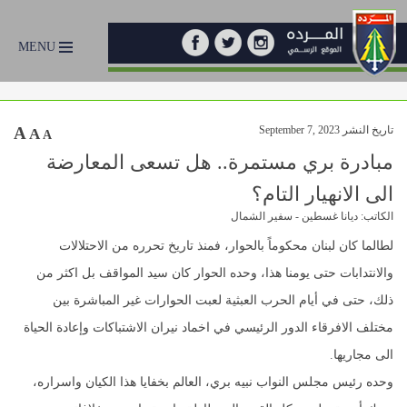
MENU
تاريخ النشر September 7, 2023
A
A
A
مبادرة بري مستمرة.. هل تسعى المعارضة
الى الانهيار التام؟
الكاتب: ديانا غسطين - سفير الشمال
لطالما كان لبنان محكوماً بالحوار، فمنذ تاريخ تحرره من الاحتلالات
والانتدابات حتى يومنا هذا، وحده الحوار كان سيد المواقف بل اكثر من
ذلك، حتى في أيام الحرب العبثية لعبت الحوارات غير المباشرة بين
مختلف الافرقاء الدور الرئيسي في اخماد نيران الاشتباكات وإعادة الحياة
الى مجاريها.
وحده رئيس مجلس النواب نبيه بري، العالم بخفايا هذا الكيان واسراره،