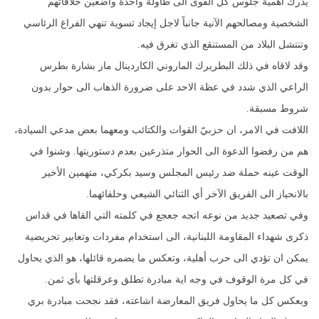
يدرك أهمية جلوس كل القوى الى طاولة واحدة واضعين خلافاتهم
الشخصية ومصالحهم الآنية جانباً لاجل إيجاد تسوية تنهي الفراغ الرئاسي
وتنتشل البلاد من المستنقع الذي تغرق فيه.
وقد لاقاه في ذلك البطريرك الماروني الكاردينال مار بشارة بطرس
الراعي الذي شدد في عظة الاحد على ضرورة الذهاب الى حوار بدون
شروط مسبقة.
اللافت في الامر، ان حزبيّ القوات والكتائب ومعهما بعض مدعي السيادة،
هم من رفضوا الدعوة الى الحوار متذرعين بعدم دستوريتها. وشنوا في
الوقت عينه حملة ضد رئيس المجلس وسيد بكركي، متهمين الأخير
بالانحياز الى الفريق الآخر أي الثنائي الشيعي وحلفائهما.
وفي تصعيد جديد من نوعه اتجه جعجع في كلمته التي القاها في قداس
ذكرى شهداء المقاومة اللبنانية، الى استخدام مفردات وتعابير تحريضية
يمكن ان تؤدي الى حرب أهلية، وتعكس ما يضمره قائلها، هو الذي يحاول
في كل مرة الوقوف في وجه اية مبادرة تطلق وعرقلتها بأي ثمن.
وبعكس كل ما يحاول فريق المعارضة اشاعته، فقد نجحت مبادرة بري