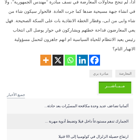
اذاً، لم تنجح محاولات المعارضة في نسف مبادرة “مهندس الجمهورية”، ولا
في انشاء جبهة مسيحية ضدها كما جرت العادة. فالحوار سيكون شاء من
شاء وابى من ابى، وقطار الخطة الانقاذية بات على السكة الصحيحة. فهل
يعي المعارضون فداحة خطئهم ويشاركون في حوار يوصل الى انتخاب
رئيس يعيد الانتظام للحياة السياسية ام انهم جاهزون لتحمل مسؤولية
الانهيار التام؟
المعارضة
مبادرة بري
مــبــاشـــر
جميع الأخبار
ألمانيا تضاعف عديد وحدة مكافحة المسيّرات بعد حادثة...
الجمارك تدهم مستودعاً داخل فيلا وتضبط أدوية مهربة ...
ارتفاع حصيلة الزلزال في كولومبيا إلى 69 قتيلا