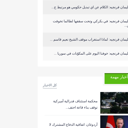
مان فرنجيه: الكلام عن اي تبديل حكومي هو مرتبط ح...
يمان فرنجيه: في بكركي وتحت سقفها لطالما تخوفت
..
مان فرنجيه: لماذا استغراب موقف الشيخ نعيم قاسم ...
مان فرنجيه: خوفنا اليوم على المكوّنات في سوريا ...
أخبار مهمة
كل الاخبار
‏محكمة استئناف فدرالية أميركية
توقف بناء قاعة احتف...
أردوغان: اتفاقية الدفاع المشترك لا