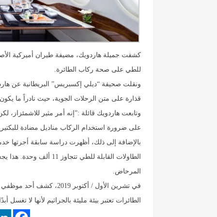
كشفت جميلة هاردويك، مضيفة طيران أميركية الأصل
للطي على صحة ركاب الطائرة.
ونقلت صحيفة “ديلي إكسبريس” البريطانية عن هاردوي
قذارة على متن الرحلات الجوية، حيث نادراً ما يكون
وتابعت هاردويك قائلة :”إنه أمر مثير للاشمئزاز، 
على ضرورة استخدام الركاب مناديل مضادة للبكتيريا
الطاولات القابلة للطي تتجا
المرحاض.
في تشرين الأول / أكتوبر 9
الطائرات تعتبر بيئة مليئة بالجراثيم لأنها لا تغسل أبدً