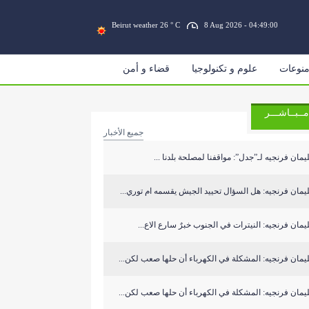
Beirut weather 26 ° C
8 Aug 2026 - 04:49:00
نوعات
علوم و تكنولوجيا
قضاء و أمن
مــبــاشـــر
جميع الأخبار
مان فرنجيه لـ”جدل”: مواقفنا لمصلحة بلدنا ...
مان فرنجيه: هل السؤال تحييد الجيش يقسمه ام توري...
مان فرنجيه: النيترات في الجنوب خبرٌ سارع الاع...
مان فرنجيه: المشكلة في الكهرباء أن حلها صعب لكن...
مان فرنجيه: المشكلة في الكهرباء أن حلها صعب لكن...