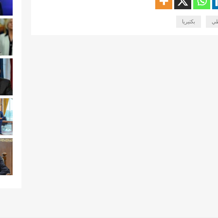
طي
بكتيريا