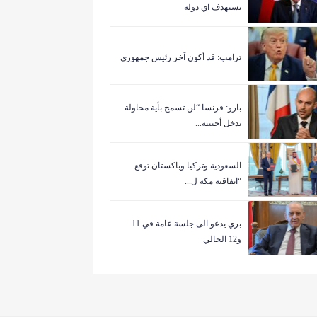
تستهدف اي دولة
ترامب: قد أكون آخر رئيس جمهوري
بارو: فرنسا “لن تسمح بأية محاولة
تدخل أجنبية...
السعودية وتركيا وباكستان توقع
“اتفاقية مكة ل...
بري يدعو الى جلسة عامة في 11
و12 الحالي