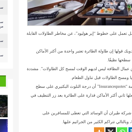
سلي
سل
من.
 تعمل على خطوط “إير هوليود”، عن مخاطر الطاولات القابلة
سلي
ك قولها إن طاولة الطائرة تعتبر واحدة من أكثر الأماكن
سلي
 سطحها نظيفًا.
لكن عمال النظافة ليس لديهم الوقت لمسح كل الطاولات”. مشددة
 ومسح الطاولات قبل تناول الطعام.
بالإضافة إلى ذلك، أظهرت دراسة سابقة أجرتها خدمة “Insurancequotes” أن درجة التلوث البكتيري على سطح
وز 11 ألف وحدة. هذا يجعلها ثاني أكثر الأماكن قذارة على الطائرة بعد زر التنظيف في
201، كشف أحد موظفي شركة طيران أن الوسائد التي تعطى للمسافرين على
ا، وبالتالي تتراكم الكثير من الجراثيم عليها.