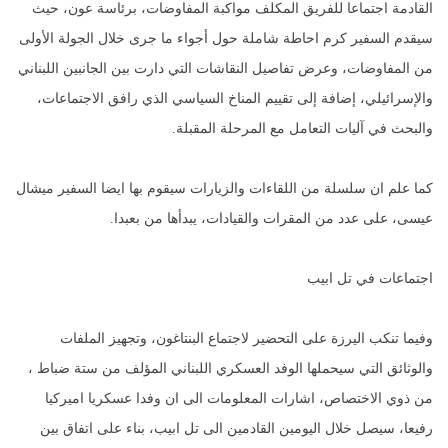
القادمة اجتماعا للفريق المكلف مواكبة المفاوضات، برئاسة عون، حيث
سيقدم السفير كرم احاطة شاملة حول أجواء ما جرى خلال الجولة الأولى
من المفاوضات، وعرض تفاصيل النقاشات التي دارت بين الجانبين اللبناني
والإسرائيلي، إضافة إلى تقييم المناخ السياسي الذي رافق الاجتماعات،
والبحث في آليات التعامل مع المرحلة المقبلة.
كما علم ان سلسلة من اللقاءات والزيارات سيقوم بها ايضا السفير ميشال
عيسى، على عدد من المقرات والقيادات، يبدأها من بعبدا.
اجتماعات في تل ابيب
وفيما تنكب اليرزة على التحضير لاجتماع البنتاغون، وتجهيز الملفات
والوثائق التي سيحملها الوفد العسكري اللبناني المؤلف من ستة ضباط ،
من ذوي الاختصاص، اشارات المعلومات الى ان وفدا عسكريا اميركيا
رفيعا، سيصل خلال اليومين القادمين الى تل ابيب، بناء على اتفاق بين