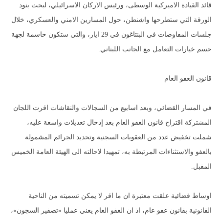
قائد القيادة الاميركية الوسطى، ورئيس الاركان الاسرائيلي، لبحث بنود
الورقة التي ستطرحها واشنطن، حول المسارين الامني والعسكري، خلال
جلسات المفاوضات في البنتاغون في 29 ايار، والتي ستكون حاسمة لجهة
حسم خيارات التعامل مع الجانب اللبناني.
قانون العفو العام
في المسار القضائي، وبعد اسابيع من السجالات والنقاشات اقرت اللجان
المشتركة اقتراح قانون العفو العام بعد إدخال تعديلات واسعة عليه،
شملت تخفيض عدد من العقوبات السجنية وتحديد الجرائم المشمولة
بالعفو والاستثناءات المرتبطة به، تمهيدا لاحالته الى الهيئة العامة الخميس
المقبل.
اوساط قضائية علقت معتبرة ان ما اقر لا يمكن تسميته من الناحية
القانونية بقانون عفو عام، اذ ان العفو العام يعني عمليا «تصفير السجون»،