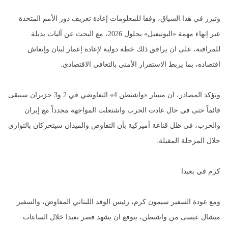
وتبرز في هذا السياق، وفقا للمعلومات إعادة تعريف دور الأمم المتحدة
عبر إنهاء مهمة «اليونيفيل» بحلول 2026، مع البحث عن آليات بديلة
للمراقبة، على ان يرافق ذلك خطة دولية لإعادة إعمار لبنان وإنعاش
اقتصاده، بما يربط الاستقرار الأمني بالتعافي الاقتصادي.
وتؤكد المصادر، ان مسار «واشنطن 4» التفاوضي في 2 و3 حزيران سيبقى
قائماً حتى في حال عادت الحرب واشتعلت المواجهة مجدداً مع إيران
والحزب، في ظل قناعة أميركية بأن التفاوض والميدان سيتحركان بالتوازي
خلال المرحلة المقبلة.
كرم في بعبدا
ومع عودة السفير سيمون كرم، رئيس الوفد اللبناني المفاوض، والسفير
ميشال عيسى من واشنطن، يتوقع ان يشهد قصر بعبدا خلال الساعات