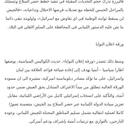
فاليرزة تدرك حجم التحديات المقبلة في تنفيذ خطط حصر السلاح وتتمسّك
بالمراحل الخمس للخطة مع تعديلات فرضها الاحتلال وتداعياته، «فالجيش
لن يسقط ثوابته الوطنية في اي تفاوض مع اسرائيل»، واولويته تبقى دائما
ما نص عليه الدستور اللبناني في المحافظة على السلمِ الاهلي في البلاد.
ورقة اعلان النوايا
وسط ذلك تتصدر «ورقة إعلان النوايا»، حديث الكواليس السياسية، بوصفها
اطارا سياسيا – أمنيا يهدف إلى إعادة صياغة قواعد العلاقة بين لبنان
واسرائيل، على ما تؤكد مصادر دبلوماسية اميركية، مشيرة الى ان مسودة
الورقة الحالية تنطلق من مبدأ الاعتراف المتبادل بحق العيش ضمن حدود
آمنة، والتأكيد على انسحاب إسرائيلي كامل من الأراضي اللبنانية، مقابل
تعزيز سيادة الدولة اللبنانية عبر حصر السلاح بيد الجيش، متضمنة تصورًا
كاملا لعملية انتقالية تشمل تسليم المناطق المحتلة للجيش اللبناني، وعودة
النازحين، بالتوازي مع ترتيبات أمنية بإشراف ودعم أميركي.