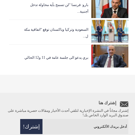
بارو: فرنسا “لن تسمح بأية محاولة تدخل
أجنبية...
السعودية وتركيا وباكستان توقع “اتفاقية مكة
ل...
بري يدعو الى جلسة عامة في 11 و12 الحالي
إشترك هنا
إشترك مجاناً في النشرة الإخبارية لتلقي أحدث الأخبار ومقالات حصرية مباشرة على
صندوق البريد الوارد الخاص بك!