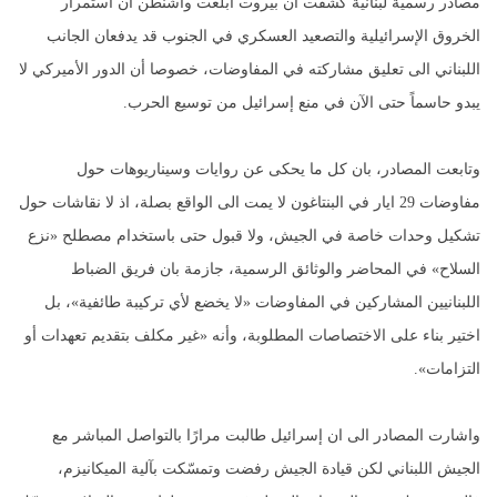
مصادر رسمية لبنانية كشفت أن بيروت أبلغت واشنطن أن استمرار
الخروق الإسرائيلية والتصعيد العسكري في الجنوب قد يدفعان الجانب
اللبناني الى تعليق مشاركته في المفاوضات، خصوصا أن الدور الأميركي لا
يبدو حاسماً حتى الآن في منع إسرائيل من توسيع الحرب.
وتابعت المصادر، بان كل ما يحكى عن روايات وسيناريوهات حول
مفاوضات 29 ايار في البنتاغون لا يمت الى الواقع بصلة، اذ لا نقاشات حول
تشكيل وحدات خاصة في الجيش، ولا قبول حتى باستخدام مصطلح «نزع
السلاح» في المحاضر والوثائق الرسمية، جازمة بان فريق الضباط
اللبنانيين المشاركين في المفاوضات «لا يخضع لأي تركيبة طائفية»، بل
اختير بناء على الاختصاصات المطلوبة، وأنه «غير مكلف بتقديم تعهدات أو
التزامات».
واشارت المصادر الى ان إسرائيل طالبت مرارًا بالتواصل المباشر مع
الجيش اللبناني لكن قيادة الجيش رفضت وتمسّكت بآلية الميكانيزم،