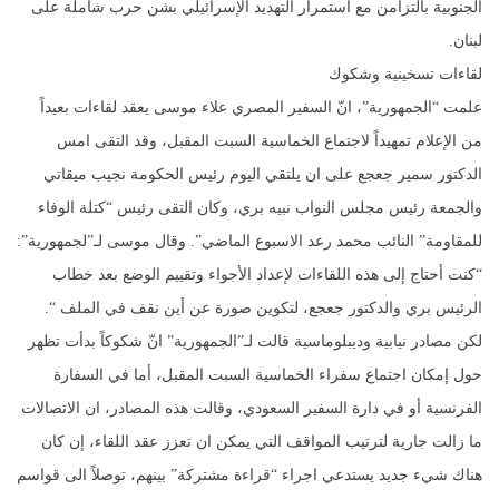
الجنوبية بالتزامن مع استمرار التهديد الإسرائيلي بشن حرب شاملة على
لبنان.
لقاءات تسخينية وشكوك
علمت “الجمهورية”، انّ السفير المصري علاء موسى يعقد لقاءات بعيداً
من الإعلام تمهيداً لاجتماع الخماسية السبت المقبل، وقد التقى امس
الدكتور سمير جعجع على ان يلتقي اليوم رئيس الحكومة نجيب ميقاتي
والجمعة رئيس مجلس النواب نبيه بري، وكان التقى رئيس “كتلة الوفاء
للمقاومة” النائب محمد رعد الاسبوع الماضي”. وقال موسى لـ”لجمهورية”:
“كنت أحتاج إلى هذه اللقاءات لإعداد الأجواء وتقييم الوضع بعد خطاب
الرئيس بري والدكتور جعجع، لتكوين صورة عن أين نقف في الملف “.
لكن مصادر نيابية وديبلوماسية قالت لـ”الجمهورية” انّ شكوكاً بدأت تظهر
حول إمكان اجتماع سفراء الخماسية السبت المقبل، أما في السفارة
الفرنسية أو في دارة السفير السعودي، وقالت هذه المصادر، ان الاتصالات
ما زالت جارية لترتيب المواقف التي يمكن ان تعزز عقد اللقاء، إن كان
هناك شيء جديد يستدعي اجراء “قراءة مشتركة” بينهم، توصلاً الى قواسم