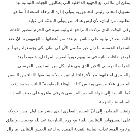
يمكن ان تتلاقى مع الجهود الداخلية التي يطالبون الجهات اللبنانية بها
لتسهيل انتخاب رئيس للجمهورية يتولّى إدارة المرحلة استعداداً لما هو
مطلوب من لبنان، لأن ليس هناك من يتولّى المهمّة في غيابه.
وفي الوقت الذي تردّدت المراجع الديبلوماسية في الجزم بمصير اللقاء،
قالت مصادر نيابية على تماس مع عدد من أعضائها لـ”الجمهورية” انّ عقد
السفراء الخمسة ما زال غير مكتمل الآن في لبنان لكي يجتمعوا، وهو أمر
فرض لقاءات ثنائية في ما بينهم دورياً لتقويم المراحل، خصوصاً بعد
الحراك الفرنسي الأخير الذي بنى عليه كل من السفيرين الفرنسي
والمصري لقاءاتهما مع الأفرقاء اللبنانيين، ولا سيما منها اللقاء بين السفير
المصري علاء موسى ورئيس كتلة “الوفاء للمقاومة” النائب محمد رعد،
كما بالنسبة إلى جولة السفير الفرنسي هيرفي ماغرو على بعض القيادات
السياسية والحزبية.
ولفتت المصادر، إلى انّ السفير القطري الذي باشر منذ اول امس جولاته
على المسؤولين اللبنانيين بلقاء مع وزير الخارجية عبدالله بوحبيب، وأطلق
برنامج المساعدات المالية النقدية الممدد له لدعم الجيش اللبناني، ما زال