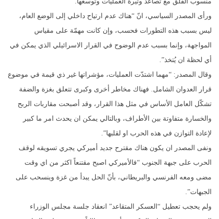
منسوب القلق مع تصاعد وتيرة العمليات وتوسعها.
ورأى المصدر السياسي، انّ “هناك عدم ارتياح داخلي إلى الوضع العام،
ليس بسبب هذه التطورات فحسب، وإن كانت مهمّة على مقياس
المواجهة، وإنما بسبب عدم الوضوح في القرار الاسرائيلي الذي يمكن في
أي لحظة ان يُتخذ”.
وقال المصدر: “مهما اشتدّت العمليات، مؤشراتها غير ذي قيمة في موضوع
قرار العدوان الشامل. فهناك مخاطر أخرى وكبرى تتعلق بغزة والضفة
تشكّل العامل الأساس في مثل هذا القرار، وقد أصبحت مقاربات الربح
والخسارة متفاوتة بين الأطراف، وبالتالي يمكن ان يحدث امر ما كبير
لإعادة التوازن في هذه الحرب او لقلبها”.
ونفى المصدر ان يكون هناك مقترح جديد أميركي يجري تسويقه لوقف
الحرب على جبهة الجنوب “فالأميركي اصبح مقتنعاً اكثر من اي وقت
مضى ومعه الفرنسي والبريطاني، بأنّ الحل يبدأ من غزة وينسحب على
الجبهات”.
ولم يحجب تعطيل “العسكر المتقاعد” انعقاد جلسة مجلس الوزراء