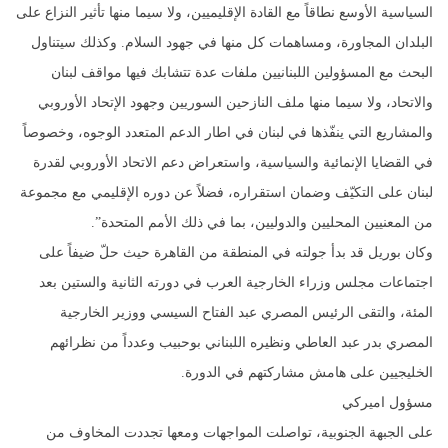
السياسية الأوسع نطاقاً مع القادة الإقليميين، ولا سيما منها تأثير النزاع على
البلدان المجاورة، ومساهمات كل منها في جهود السلام. وكذلك سيتناول
البحث مع المسؤولين اللبنانيين ملفات عدة تتشابك فيها مواقف لبنان
والاتحاد، ولا سيما منها ملف النازحين السوريين وجهود الإتحاد الأوروبي
والمشاريع التي ينفّذها في لبنان في اطار الدعم المتعدد الوجوه، وخصوصاً
في القضايا الإنمائية والسياسية، واستعراض دعم الاتحاد الأوروبي لقدرة
لبنان على التكيّف وضمان استقراره، فضلاً عن دوره الإقليمي مع مجموعة
من المعنيين المحليين والدوليين، بما في ذلك الأمم المتحدة”.
وكان بوريل قد بدأ جولته في المنطقة من القاهرة حيث حلّ ضيفاً على
اجتماعات مجلس وزراء الخارجية العرب في دورته الثانية والستين بعد
المئة، والتقى الرئيس المصري عبد الفتاح السيسي ووزير الخارجية
المصري بدر عبد العاطي ونظيره اللبناني بوحبيب وعدداً من نظرائهم
الخليجيين على هامش مشاركتهم في الدورة.
مسؤول اميركي
على الجبهة الجنوبية، تواصلت المواجهات ومعها تجددت المخاوف من