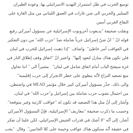
توسع الحرب في ظل استمرار التهديد الاسرائيلي بها، وعودة الطيران
المسّير والحربي الى شن غارات في العمق اللبناني من مثل الغارة على
البقاع الغربي أمس.
قوله انّ ” انّ شنّ إسرائيل حرباً شاملة ضدّ “حزب الله” من دون التفكير
في العواقب أمر خاطئ”‎. واضاف:‎ “إذا ذهبت إسرائيل للحرب في لبنان
فلن تكون هناك منازل لتعود إليها‎”. واعتبر‎ انّ “اتفاق وقف إطلاق النار في
غزة سيفتح الباب أمام اتفاق شامل في لبنان‎” . مشيراً الى ” اننا نحاول
منع تصعيد النزاع لأنّه ينطوي على خطر الانجرار إلى حرب إقليمية”.‎
والى ذلك، حذّر مسؤول أميركي كبير خلال مؤتمر MEAD في واشنطن،
من احتمال نشوب حرب شاملة بين إسرائيل و”حزب الله” في لبنان،
وأشار إلى أنّ مثل هذا التصعيد قد تكون له “عواقب كارثية وغير متوقعة”.
وحسب ما ذكرت صحيفة “معاريف” الإسرائيلية، فإنّ المسؤول الأميركي
أشار، إلى أنّه “لا أشك في قدرات الجيش الإسرائيلي، لكن علينا أن نفكر
في حقيقة أنّه ستكون هناك عواقب وخيمة على كلا الجانبين”. وقال: “يجب