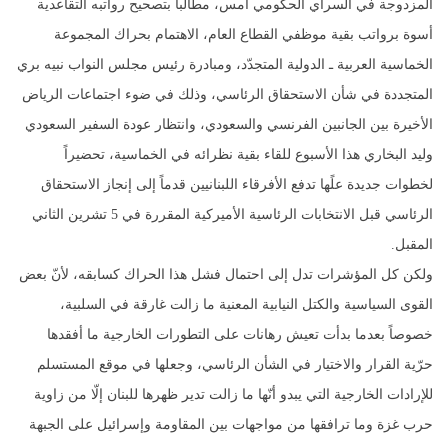
المزدوجة في السراي الحكومي أمس، مطالباً بتصحيح رواتبه التقاعدية
أسوة برواتب بقية موظفي القطاع العام، الاهتمام بحراك المجموعة
الخماسية العربية ـ الدولية المتجدّد، ومبادرة رئيس مجلس النواب نبيه بري
المتجددة في شأن الاستحقاق الرئاسي، وذلك في ضوء اجتماعات الرياض
الأخيرة بين الجانبين الفرنسي والسعودي، وانتظار عودة السفير السعودي
وليد البخاري هذا الأسبوع للقاء بقية نظرائه في الخماسية، تحضيراً
لخطوات جديدة علًها تدفع الأفرقاء اللبنانيين قدماً إلى إنجاز الاستحقاق
الرئاسي قبل الانتخابات الرئاسية الأميركية المقررة في 5 تشرين الثاني
المقبل.
ولكن كل المؤشرات تدل إلى احتمال فشل هذا الحراك كسابقه، لأنّ بعض
القوى السياسية والكتل النيابية المعنية ما زالت غارقة في السلبية،
خصوصاً بعدما بدأت تعيش رهانات على التطورات الخارجية ما أفقدها
حرّية القرار والاختيار في الشأن الرئاسي، وجعلها في موقع المستسلم
للإرادات الخارجية التي يبدو أنّها ما زالت تدير ظهرها للبنان إلّا من زاوية
حرب غزة وما ترافقها من مواجهات بين المقاومة وإسرائيل على الجبهة