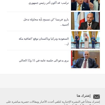
ترامب: قد أكون آخر رئيس جمهوري
بارو: فرنسا “لن تسمح بأية محاولة تدخل
أجنبية...
السعودية وتركيا وباكستان توقع “اتفاقية مكة
ل...
بري يدعو الى جلسة عامة في 11 و12 الحالي
إشترك هنا
إشترك مجاناً في النشرة الإخبارية لتلقي أحدث الأخبار ومقالات حصرية مباشرة على