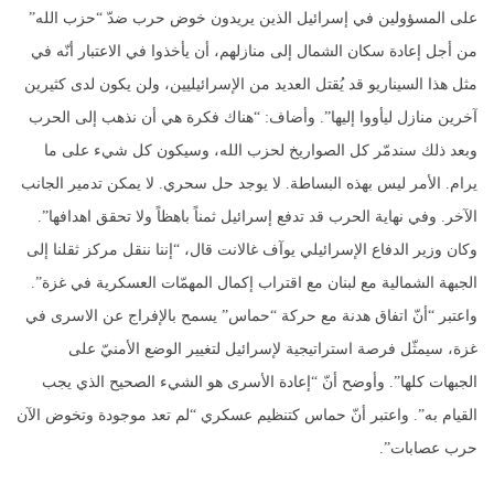
على المسؤولين في إسرائيل الذين يريدون خوض حرب ضدّ “حزب الله”
من أجل إعادة سكان الشمال إلى منازلهم، أن يأخذوا في الاعتبار أنّه في
مثل هذا السيناريو قد يُقتل العديد من الإسرائيليين، ولن يكون لدى كثيرين
آخرين منازل ليأووا إليها”. وأضاف: “هناك فكرة هي أن نذهب إلى الحرب
وبعد ذلك سندمّر كل الصواريخ لحزب الله، وسيكون كل شيء على ما
يرام. الأمر ليس بهذه البساطة. لا يوجد حل سحري. لا يمكن تدمير الجانب
الآخر. وفي نهاية الحرب قد تدفع إسرائيل ثمناً باهظاً ولا تحقق اهدافها”.
وكان وزير الدفاع الإسرائيلي يوآف غالانت قال، “إننا ننقل مركز ثقلنا إلى
الجبهة الشمالية مع لبنان مع اقتراب إكمال المهمّات العسكرية في غزة”.
واعتبر “أنّ اتفاق هدنة مع حركة “حماس” يسمح بالإفراج عن الاسرى في
غزة، سيمثّل فرصة استراتيجية لإسرائيل لتغيير الوضع الأمنيّ على
الجبهات كلها”. وأوضح أنّ “إعادة الأسرى هو الشيء الصحيح الذي يجب
القيام به”. واعتبر أنّ حماس كتنظيم عسكري “لم تعد موجودة وتخوض الآن
حرب عصابات”.