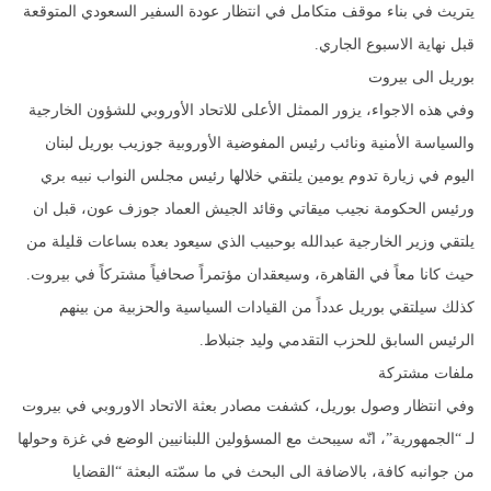
يتريث في بناء موقف متكامل في انتظار عودة السفير السعودي المتوقعة
قبل نهاية الاسبوع الجاري.
بوريل الى بيروت
وفي هذه الاجواء، يزور الممثل الأعلى للاتحاد الأوروبي للشؤون الخارجية
والسياسة الأمنية ونائب رئيس المفوضية الأوروبية جوزيب بوريل لبنان
اليوم في زيارة تدوم يومين يلتقي خلالها رئيس مجلس النواب نبيه بري
ورئيس الحكومة نجيب ميقاتي وقائد الجيش العماد جوزف عون، قبل ان
يلتقي وزير الخارجية عبدالله بوحبيب الذي سيعود بعده بساعات قليلة من
حيث كانا معاً في القاهرة، وسيعقدان مؤتمراً صحافياً مشتركاً في بيروت.
كذلك سيلتقي بوريل عدداً من القيادات السياسية والحزبية من بينهم
الرئيس السابق للحزب التقدمي وليد جنبلاط.
ملفات مشتركة
وفي انتظار وصول بوريل، كشفت مصادر بعثة الاتحاد الاوروبي في بيروت
لـ “الجمهورية”، انّه سيبحث مع المسؤولين اللبنانيين الوضع في غزة وحولها
من جوانبه كافة، بالاضافة الى البحث في ما سمّته البعثة “القضايا