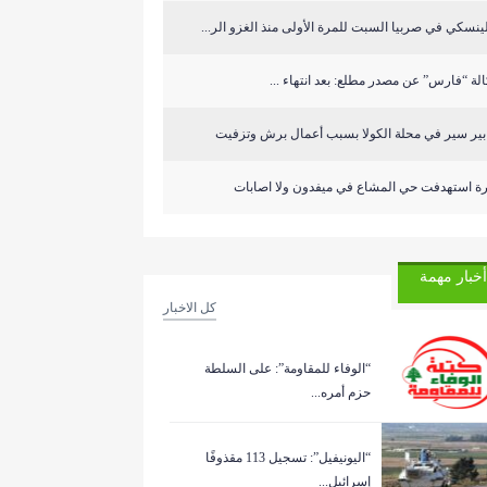
ينسكي في صربيا السبت للمرة الأولى منذ الغزو الر...
لة “فارس” عن مصدر مطلع: بعد انتهاء ...
ابير سير في محلة الكولا بسبب أعمال برش وتزفيت
رة استهدفت حي المشاع في ميفدون ولا اصابات
أخبار مهمة
كل الاخبار
“الوفاء للمقاومة”: على السلطة
حزم أمره...
“اليونيفيل”: تسجيل 113 مقذوفًا
إسرائيل...