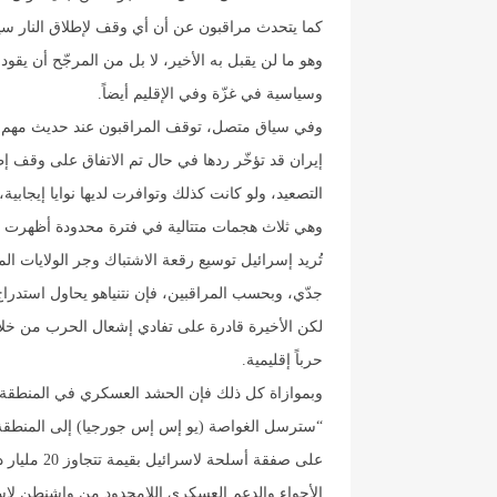
كما يتحدث مراقبون عن أن أي وقف لإطلاق النار سيعن
وهو ما لن يقبل به الأخير، لا بل من المرجّح أن يق
وسياسية في غزّة وفي الإقليم أيضاً.
وفي سياق متصل، توقف المراقبون عند حديث مهم سر
إيران قد تؤخّر ردها في حال تم الاتفاق على وقف 
التصعيد، ولو كانت كذلك وتوافرت لديها نوايا إيجابي
وهي ثلاث هجمات متتالية في فترة محدودة أظهرت نوا
تُريد إسرائيل توسيع رقعة الاشتباك وجر الولايات المت
جدّي، وبحسب المراقبين، فإن نتنياهو يحاول استدراج
لكن الأخيرة قادرة على تفادي إشعال الحرب من خل
حرباً إقليمية.
وبموازاة كل ذلك فإن الحشد العسكري في المنطقة في
“سترسل الغواصة (يو إس إس جورجيا) إلى المنطقة ا
الأجواء والدعم العسكري اللامحدود من واشنطن لإسرائي