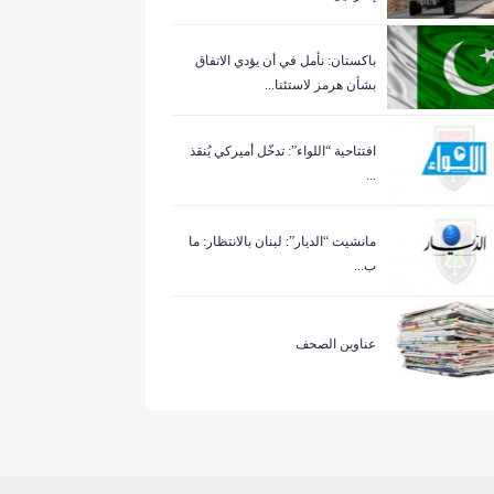
باكستان: نأمل في أن يؤدي الاتفاق
بشأن هرمز لاستئنا...
افتتاحية “اللواء”: تدخّل أميركي يُنقذ
...
مانشيت “الديار”: لبنان بالانتظار: ما
ب...
عناوين الصحف