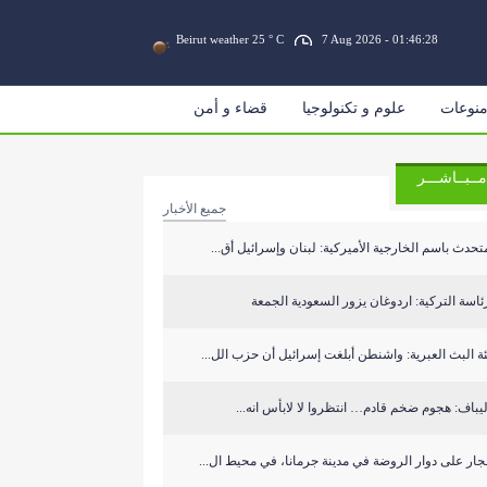
Beirut weather 25 ° C
7 Aug 2026 - 01:46:28
نوعات
علوم و تكنولوجيا
قضاء و أمن
مــبــاشـــر
جميع الأخبار
تحدث باسم الخارجية الأميركية: لبنان وإسرائيل أق...
ئاسة التركية: اردوغان يزور السعودية الجمعة
ة البث العبرية: واشنطن أبلغت إسرائيل أن حزب الل...
يباف: هجوم ضخم قادم… انتظروا لا لابأس انه...
جار على دوار الروضة في مدينة جرمانا، في محيط ال...