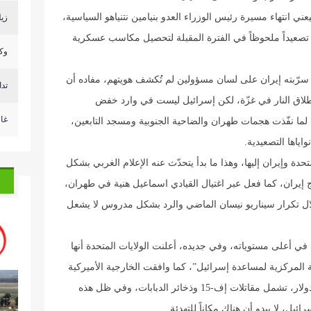
ي انتهاء مسيرة رئيس الوزراء العدو بنيامين نتنياهو السياسية،
زيل
ود تصعيداً ملحوظاً في الفترة المقبلة لتحصيل مكاسب عسكرية
وكا
ّبته إيران على لسان مسؤولين لم تُكشف هويتهم، مفاده أن
تد
إطلاق النار في غزّة، لكن إسرائيل ليست في وارد خفض
غا
ة، لما نفّذت هجمات طهران والضاحية الجنوبية ومسجد التابعين،
ياها التصعيدية.
حدة وإيران إليها، وهذا ما بدأ يتحدّث عنه الإعلام الغربي بشكل
 إيران، كما فعل عبر اغتيال القيادي اسماعيل هنية في طهران،
ال تكرار سيناريو نيسان الماضي والرد بشكل مدروس لا يشعل
 أعلى مستوياته، وفي جديده، أعلنت الولايات المتحدة أنها
لمركزية لمساعدة إسرائيل”، كما وافقت الخارجية الأميركية
على صفقة أسلحة لاسرائيل بقيمة تتجاوز 20 مليار دولار، تشمل مقاتلات إف-15 وذخائر الدبابات، وفي ظل هذه
ل، لا يبدو أن هناك مكاناً للتهدئة.