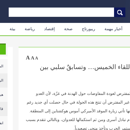
أخبار مهمة
ريبورتاج
صحة
إقتصاد
رياضة
بيئة
م
A
A
A
 للقاء الخميس… وتسابقٌ سلبي بين
الم
الر
لمفترض لعودة المفاوضات حول الهدنة في غزّة، لأن العدو
هيئ
 من غير المفترض أن تنتج هذه الجولة في حال حصلت أي جديد رغم
قال
نها تأتي زيارة الموفد الأميركي آموس هوكشتاين إلى المنطقة.
تمام تبادل أسرى ومن ثم استكمالها للعدوان، وبالتالي تتقدم بسبب
انف
تمر الحرب وتأخذ منحى تصعيدياً.