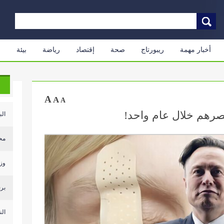
أخبار مهمة
ريبورتاج
صحة
إقتصاد
رياضة
بيئة
م
A
A
A
صرهم خلال عام واحد!
الب
مح
وزا
بري
النار 