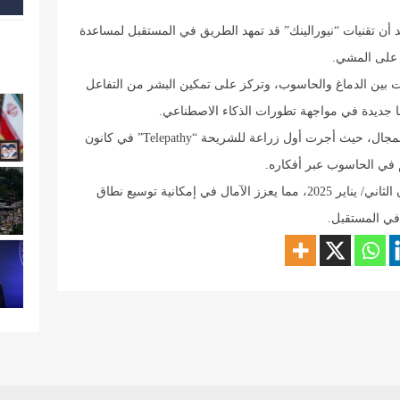
أن تقنيات “نيورالينك” قد تمهد الطريق في المستقبل لمساعدة
 على المشي.
2 بهدف تطوير واجهات بين الدماغ والحاسوب، وتركز على تمكين البشر من التفاعل
اقا جديدة في مواجهة تطورات الذكاء الاصطناعي.
وشهدت “نيورالينك” سلسلة من النجاحات في هذا المجال، حيث أجرت أول زراعة للشريحة “Telepathy” في كانون
وتلاه عمليتان أخريان في آب/ أغسطس 2024 وكانون الثاني/ يناير 2025، مما يعزز الآمال في إمكانية توسيع نطاق
 في المستقبل.