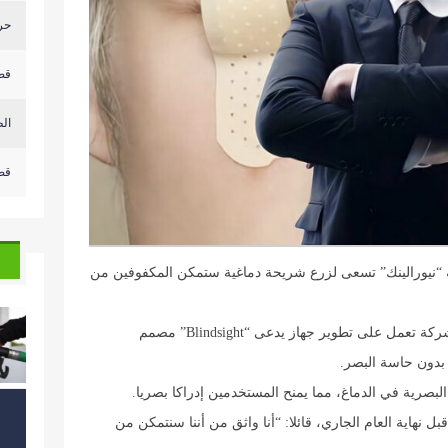
حر
قص
‏ال
قص
 “نيورالينك” تسعى لزرع شريحة دماغية ستمكن المكفوفين من
وفي حديثه لقناة “فوكس نيوز”، أوضح ماسك أن الشركة تعمل على تطوير جهاز يدعى “Blindsight” مصمم
 بدون حاسة البصر.
لبصرية في الدماغ، مما يمنح المستخدمين إدراكا بصريا.
نهاية العام الجاري، قائلا: “أنا واثق من أننا سنتمكن من