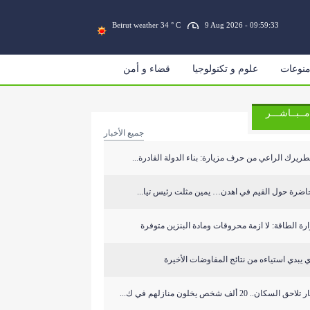
Beirut weather 34 ° C
9 Aug 2026 - 09:59:33
نوعات
علوم و تكنولوجيا
قضاء و أمن
مــبــاشـــر
جميع الأخبار
طريرك الراعي من حرف مزيارة: بناء الدولة القادرة...
اضرة حول القيم في اهدن… يمين مثلت رئيس تيا...
رة الطاقة: لا ازمة محروقات ومادة البنزين متوفرة
 يبدي استياءه من نتائج المفاوضات الأخيرة
تلاحق السكان.. 20 ألف شخص يخلون منازلهم في ك...