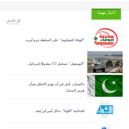
أخبار مهمة
كل الاخبار
“الوفاء للمقاومة”: على السلطة حزم أمره...
“اليونيفيل”: تسجيل 113 مقذوفًا إسرائيل...
باكستان: نأمل في أن يؤدي الاتفاق بشأن
هرمز لاستئنا...
افتتاحية “اللواء”: تدخّل أميركي يُنقذ ...