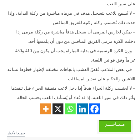
على سير اللعب.
– لا يُسمح للاعب بتسجيل هدف في مرماه مباشرة من ركلة البداية، وإذا
حدث ذلك تُحتسب ركلة ركنية للفريق المنافس.
– يمكن لحارس المرمى أن يسجل هدفاً مباشرة من ركلة مرمى إذا
دخلت الكرة مرمى الفريق المنافس من دون أن يلمسها أحد.
– وزن الكرة الرسمية في بداية المباراة يجب أن يكون بين 410 و450
غراماً وفق قوانين اللعبة.
– في بعض الملاعب تُقصّ العشب باتجاهات مختلفة لإظهار خطوط تساعد
اللاعبين والحكام على تقدير المسافات.
– لا تُحتسب ركلة الجزاء هدفاً إذا دخل لاعب منطقة الجزاء قبل تنفيذها
وأثر ذلك في سير اللعبة، إذ قد تُعاد أو يُستأنف اللعب بحسب الحالة.
مــبــاشـــر
جميع الأخبار