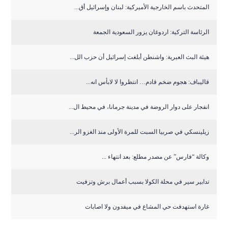
المتحدث باسم الخارجية الأميركية: لبنان وإسرائيل أق...
الرئاسة التركية: اردوغان يزور السعودية الجمعة
هيئة البث العبرية: واشنطن أبلغت إسرائيل أن حزب الل...
قاليباف: هجوم ضخم قادم… انتظروا لا لابأس انه...
انفجار على دوار الروضة في مدينة جرمانا، في محيط ال...
زيلينسكي في صربيا السبت للمرة الأولى منذ الغزو الر...
وكالة “فارس” عن مصدر مطلع: بعد انتهاء ...
تدابير سير في محلة الكولا بسبب أعمال برش وتزفيت
غارة استهدفت حي المشاع في ميفدون ولا اصابات