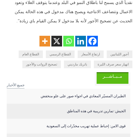
نقدياً الذي يسمح لنا باطلاق النمو في البلد وعندما يتوقف الغلاء وتعود
الاعمال وتتضاعف الانتاجية ويصبح هناك مدخول في هذه الحالة يمكن
الحديث عن تصحيح الأجور لأنه بلا مدخول لا يمكن القيام باي زيادة”.
أجور اللبنانيين
ارتفاع الأسعار
القطاع الرسمي
القطاع العام
انهيار سعر صرف الليرة
باتريك مارديني
تصحيح الرواتب والأجور
مــبــاشـــر
جميع الأخبار
الطيران المسيّر المعادي في اجواء صور على علو منخفض
الجيش: تمارين تدريبية في هذه المناطق
قوى الامن: إحباط عملية تهريب مخدّرات إلى السعودية