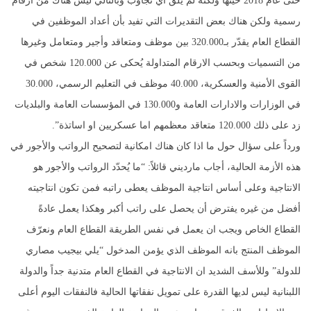
حتى عام 2018 حينها ولكنه لم يلق اي تجاوب وبالتالي ليس هناك من أرقام
رسمية ولكن هناك بعض التقديرات التي تفيد بأن أعداد الموظفين في
القطاع العام يقدّر بـ320.000 بين موظف ومتعاقد وأجير ومتعامل وغيرها
من التسميات وبحسب الارقام المتداولة يُحكى عن 120.000 شخص في
القوى الأمنية والعسكرية، 40.000 موظف في التعليم الرسمي، 30.000
في الوزارات والادارات العامة و130.000 في المؤسسات العامة والبلديات
زد على ذلك 120.000 متعاقد معظمهم اما عسكريين او اساتذة”.
ورداً على سؤال حول ما اذا كان هناك امكانية لتصحيح الرواتب والأجور في
هذه الأزمة الحالية، أجاب مارديني قائلاً: “ما يُحدّد الرواتب والأجور هو
الانتاجية وعلى أساس انتاجية الموظف يعطى راتبه فمن تكون انتاجيته
أفضل من غيره يفترض أن يحصل على راتب أكبر وهكذا يعمل عادةً
القطاع الخاص ويجب ان يعمل في نفس الطريقة القطاع العام ونعرّف
الموظف المنتج بانه الموظف الذي يؤمن المدخول “يلي بيجيب مصاري
للدولة” وللأسف الشديد ان الانتاجية في القطاع العام متدنية جداً والدولة
اللبنانية ليس لديها القدرة على تمويل نفقاتها الحالية فالنفقات اليوم أعلى