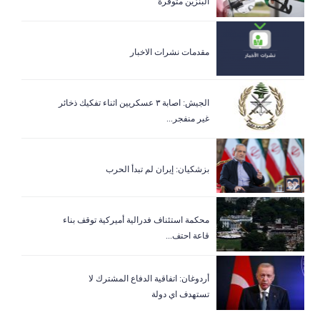
البنزين متوفرة
مقدمات نشرات الاخبار
الجيش: اصابة ٣ عسكريين اثناء تفكيك ذخائر
غير منفجر...
بزشكيان: إيران لم تبدأ الحرب
‏محكمة استئناف فدرالية أميركية توقف بناء
قاعة احتف...
أردوغان: اتفاقية الدفاع المشترك لا
تستهدف اي دولة