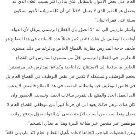
العام على بعض الاموال بالمقابل الذي يتأذى أكثر بسبب الغلاء الذي قد
يحصل هو الفقير الذي لا يعمل، لافتاً الى أن كلفة زيادة الأجور ستكون
سيئة على فقراء لبنان”.
وأشار مارديني الى أنه “لا أتصوّر بأن القطاع الرسمي يترهّل لأن الدولة
أوقفت التوظيف بل هناك فائض كبير فمثلاً عدد الأساتذة في هذا القطاع هو
ضُعف حاجة المدارس مقارنة بالقطاع الخاص وبالرغم من ذلك مستوى
المدارس في القطاع الرسمي أقلّ من مستوى المدارس في القطاع
الخاص ما يدفعنا الى الاستنتاج ان انتاجية وكفاءة المدارس غير مرتبطتين
بحجم التوظيف والمشكلة لا تكمن في نقص التوظيف في القطاع العام بل
في فائض التوظيف فيه والبطالة المقنعة في هذا القطاع فالبعض لا يذهب
الى العمل الجاد والمنتج بل لتمرير ساعات العمل وتسجيل الحضور وان
كان هناك ترهل فذلك يعود الى ان جزءاً كبيراً من موظفي القطاع العام لا
يعمل وهذا سبب من أسباب الازمة بمعنى أن الدولة تموّل وتدفع رواتب
موظفين غير منتجين عبر طباعة الليرة وهذا ما يغذّي التضخم”.
وعن الخطوات الواجب اتّخاذها لاعادة تأهيل القطاع العام فنّد مارديني قائلاً: