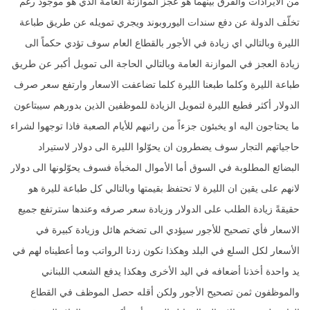
من الايرادات والفرق بينهما هو عجز الموازنة العامة الذي هو موجود رغم
تخلّف الدولة عن دفع سندات اليوروبوند ويجري تمويله عن طريق طباعة
الليرة وبالتالي اي زيادة في الأجور بالقطاع العام سوف تؤدي حكماً الى
زيادة العجز في الموازنة العامة وبالتالي الحاجة الى تمويل أكبر عن طريق
طباعة الليرة وكلما طبعنا الليرة كلما تضاعفت الاسعار وارتفع سعر صرف
الدولار أكثر فطبع الليرة لتمويل الزيادة للموظفين الذين بدورهم سيبتاعون
ما يحتاجون اليه او يخبئون جزءاً من راتبهم للأيام الصعبة فاذا توجهوا لشراء
حاجياتهم التجار سوف يضطرون ان يحوّلوا الليرة الى دولار لاستيراد
البضائع المطلوبة في السوق أما الأموال المخبأة فسوف يحوّلونها الى دولار
لانهم على يقين ان الليرة لا تحتفظ بقيمتها وبالتالي كل طباعة لليرة هو
حقيقةً زيادة الطلب على الدولار وزيادة سعر صرفه وعندها سترتفع جميع
الاسعار فأي تصحيح للأجور سيؤدي الى تضخم هائل وزيادة كبيرة في
الأسعار لكل السلع في البلد وهكذا نكون زدنا الرواتب وما أعطيناه لهم في
يد واحدة أخذنا أضعافه في اليد الأخرى وهكذا يدفع الشعب اللبناني
والموظفون ثمن تصحيح الأجور ولكن أقله حصل الموظف في القطاع