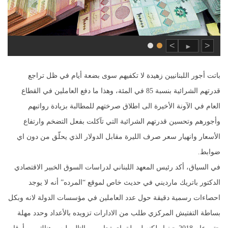
>
<
►
باتت أجور اللبنانيين زهيدة لا تكفيهم سوى بضعة أيام في ظل تراجع
قدرتهم الشرائية بنسبة 85 في المئة، وهذا ما دفع العاملين في القطاع
العام في الآونة الأخيرة الى اطلاق صرختهم للمطالبة بزيادة رواتبهم
وأجورهم وتحسين قدرتهم الشرائية التي تآكلت بفعل التضخم وارتفاع
الأسعار وانهيار سعر صرف الليرة مقابل الدولار الذي يحلّق من دون اي
ضوابط.
في السياق، أكد رئيس المعهد اللبناني لدراسات السوق الخبير الاقتصادي
الدكتور باتريك مارديني في حديث خاص لموقع “المرده” أنه لا يوجد
احصاءات رسمية دقيقة حول عدد العاملين في مؤسسات الدولة لانه وبكل
بساطة التفتيش المركزي طلب من الادارات تزويده بالأعداد وحدد مهلة