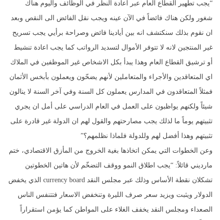
“يجب تطهير القطاع العام عبر اعادة النظر في الوظائف واليوم هناك
شغور ولكن هناك فائضاً في الآن عينه ويجب نقل الفائض الى النقص وبعد
ان نقوم بذلك سنكتشف انه بين أيادينا فائض وصراحة برأيي يجب تسريح
غير المنتجين لانه لا تتوفر الأموال لتسديد الرواتب كما يجب اعادة تنشيط
أو ترشيق القطاع العام وهذا يبدأ بكل الاشخاص غير الموظفين في الملاك
اي المتعاقدين والأجراء والمتعاملين لأنهم يضحّون ويعملون بأبخس الأثمان
فمثلاً المتعاقدون في المدارس يعملون كل السنة وفي آخر السنة لا ينالون
شيئاً ولكنهم يواظبون على العمل في العام الدراسي على أمل ان يجري
تثبيتهم يوماً ما لذلك يجب مصارحتهم والقول لهم ان الدولة غير قادرة على
تثبيتهم وهذا أفضل لهم وللدولة فلماذا نظلمهم؟”
وعن الخطوات التي يمكن اتخاذها بغية الخروج من المأزق الاقتصادي، ختم
مارديني قائلاً: “يجب اطلاق النمو ووقف التضخّم لأن هاتين الخطوتين
تشكلان نقطة الأساس وذلك عبر مجلس النقد currency board الذي يخفض
الدولار ويثبت ويزيد سعر صرف الليرة وتنخفض الاسعار فتتنفس الناس
الصعداء ومجلس النقد يخفف الغلاء على المواطن كما يؤمن استقراراً