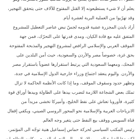
يعلم أن لا شيء يستطيعونه إلا القتل المفتوح للآلاف حتى يتحقق التهجير،
وقد تهرّبوا من العملية البرية لعشرة أيام.
أراد بايدن المجزرة عشية قدومه لجسّ نبض عناصر التعطيل للمشروع
المتفق عليه مع قادة الكيان، ومدى قدرتها على التحرّك، فمن جهة
الموقف العربي والإسلامي الرافض لمشروع التهجير والمذبحة المفتوحة
بحق غزة، خصوصاً مصر والأردن والسعودية، حيث أمن البلدين على
المحك، ومعهما السعودية التي يرتبط استقرارها عضوياً باستقرار مصر
والأردن. واليوم ينعقد اجتماع وزراء خارجية الدول الإسلامية في جدة،
وتظهر حدود وسقوف الموقف، وما إذا كانت الأنظمة الحاكمة لا تزال
تملك بعض الشجاعة اللازمة لتضرب بيدها على الطاولة وبيدها أوراق قوة
كثيرة، فأوروبا تعتاش على نفط الخليج، وأميركا تخشى مزيداً من
الانزياحات العربية والإسلامية نحو المحور الروسي الصيني، ويكفي إقفال
قناة السويس ووقف بيع النفط حتى يتغير وجه العالم.
رئيس المكتب السياسي لحركة حماس إسماعيل هنية توجّه الى المؤتمر،
لكنه دعا الشارع العربي والإسلامي الى التحرك الفوري، وكانت التظاهرات