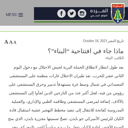
MENU
تاريخ النشر October 18, 2023
A
A
A
ماذا جاء في افتتاحية “البناء”؟
الكاتب: البناء
بعد طول انتظار لانطلاق الحملة البرية لجيش الاحتلال مع دخول اليوم
الثاني عشر للحرب، نفذ طيران الاحتلال غارات منظمة على المستشفى
المعمداني في شمال وسط غزة مستهدفاً تدمير وحرق المستشفى على
رؤوس من فيه، لقتل أكبر عدد من النازحين الذين لجأوا إلى المستشفى
بالآلاف، إضافة لمرضى المستشفى وطاقمه الطبي والإداري، والعملية
المدروسة كفاتحة للانتقال إلى تنفيذ مخطط التهجير عشية استقبال قادة
الكيان للرئيس الأميركي جو بايدن، تصحّ تسميتها مجزرة بايدن، الذي منح
الضوء الأخضر لقادة الكيان بفعل ما يرونه مناسباً للفوز بالمعركة، وهو