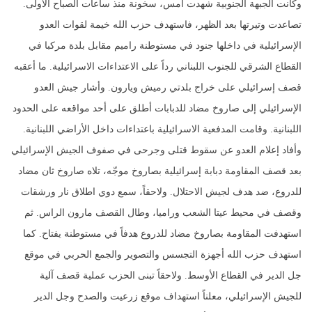
وكانت الجبهة الجنوبية شهدت أمس، سخونة منذ ساعات الصباح الأولى.
تصاعدت وتيرتها بعد الظهر، فاستهدف حزب الله خيمة لقوات العدو
الإسرائيلية في داخلها جنود في مستوطنة راميم مقابل بلدة مركبا في
القطاع الشرقي للجنوب اللبناني رداً على الاعتداءات الاسرائيلية. ما أعقبه
قصف إسرائيلي على خراج بلدتي رميش ويارون. وأشار جيش العدو
الإسرائيلي إلى صاروخ مضاد للدبابات أطلق على أحد مواقعه على الحدود
اللبنانية. وقامت المدفعية الاسرائيلية باعتداءات داخل الأراضي اللبنانية.
وأفاد إعلام العدو عن سقوط قتلى وجرحى في صفوف الجيش الإسرائيلي
بعد قصف المقاومة دبابة إسرائيلية بصاروخ موجّه، تلاه صاروخ ثان مضاد
للدروع، ضد هدف لجيش الاحتلال. ولاحقاً، سمع دوي اطلاق نار ورشقات
وقصف في محيط عيتا الشعب وراميا، وطال القصف مارون الراس. ثم
استهدفت المقاومة بصاروخ مضاد للدروع هدفاً في مستوطنة يفتاح. كما
استهدف حزب الله أجهزة التجسس والتصوير والجمع الحربي في موقع
جل الدير في القطاع الأوسط. ولاحقاً تبنى الحزب عملية قصف آلية
للجيش الإسرائيلي، معلناً استهداف موقع زرعيت والصدح وجل الدير