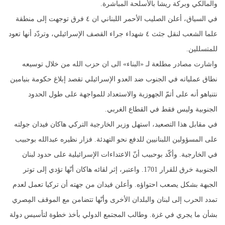
والمالكي وبركة ريشا بالأسلحة المباشرة.
في السياق، أعلن الصليب الأحمر اللبناني ان ٤ فرق توجهت إلى منطقة
علما الشعب لنقل جثث ٤ شهداء جراء القصف الإسرائيلي، وتردّد أنها تعود
للمتسللين.
واشارت مصادر مطلعة لـ «البناء» الى ان حزب الله من خلال توسيعه
نطاق عملياته في الجنوب ضد العدو الإسرائيلي تقصد إبلاغ حكومة بنيامين
نتنياهو أنه على أتمّ الجهوزية والاستعداد للمواجهة على طول الحدود
الجنوبية وليس فقط في القطاع الغربي.
في مقابل هذا التصعيد، استهل وزير الخارجية التركي هاكان فيدان جولته
على المسؤولين اللبنانيين للدفع نحو التهدئة. فزار نظيره عبدالله بوحبيب
في الخارجية. وأكّد بوحبيب أنّ الاعتداءات الإسرائيلية على حدود لبنان
الجنوبية خرق للقرار 1701. واعتبر، إثر لقائه هاكان أنّها تؤدي إلى توتر
الجبهة بشكل يصعب احتواؤه. وأعلن فيدان من جهته أن تركيا تعمل لعدم
تمدد الحرب إلى لبنان والبلدان الأخرى وأنّها تتضامن مع الموقف المِصري
بشأن ما يجري في غزة. وطالب المجتمع الدولي بأخذ خطوة لتأسيس دولة