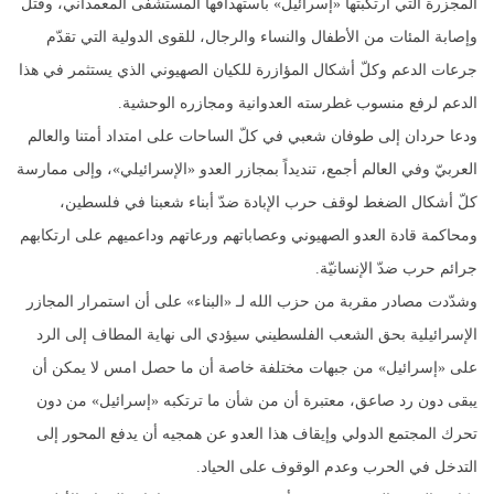
المجزرة التي ارتكبتها «إسرائيل» باستهدافها المستشفى المعمداني، وقتل
وإصابة المئات من الأطفال والنساء والرجال، للقوى الدولية التي تقدّم
جرعات الدعم وكلّ أشكال المؤازرة للكيان الصهيوني الذي يستثمر في هذا
الدعم لرفع منسوب غطرسته العدوانية ومجازره الوحشية.
ودعا حردان إلى طوفان شعبي في كلّ الساحات على امتداد أمتنا والعالم
العربيّ وفي العالم أجمع، تنديداً بمجازر العدو «الإسرائيلي»، وإلى ممارسة
كلّ أشكال الضغط لوقف حرب الإبادة ضدّ أبناء شعبنا في فلسطين،
ومحاكمة قادة العدو الصهيوني وعصاباتهم ورعاتهم وداعميهم على ارتكابهم
جرائم حرب ضدّ الإنسانيّة.
وشدّدت مصادر مقربة من حزب الله لـ «البناء» على أن استمرار المجازر
الإسرائيلية بحق الشعب الفلسطيني سيؤدي الى نهاية المطاف إلى الرد
على «إسرائيل» من جبهات مختلفة خاصة أن ما حصل امس لا يمكن أن
يبقى دون رد صاعق، معتبرة أن من شأن ما ترتكبه «إسرائيل» من دون
تحرك المجتمع الدولي وإيقاف هذا العدو عن همجيه أن يدفع المحور إلى
التدخل في الحرب وعدم الوقوف على الحياد.