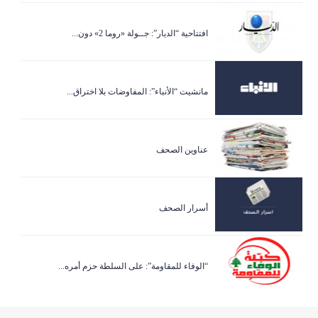
افتتاحية “الديار”: جــولة «روما 2» دون...
مانشيت “الأنباء”: المفاوضات بلا اختراق...
عناوين الصحف
أسرار الصحف
“الوفاء للمقاومة”: على السلطة حزم أمره...