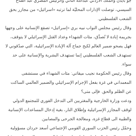
جو بايدن والملك الأردني عبدالله الثاني والرئيس المصري عبد الفتاح
السيسي، توصلت الإدارات المحليّة لما ترتبه «اسرائيل» من مجازر بحق
الشعب الفلسطيني.
وقال رئيس مجلس النواب نبيه بري «إسرائيل» تصفع الإنسانية على وجهها
بجريمة إبادة لا تُصدَّق، مئات الشهداء وعداد القتل الإسرائيلي لا يتوقف،
فهل يصحو ضمير العالم لكبح جماح آلة الإبادة الإسرائيلية، التي صدّقوني لا
تستهدف الشعب الفلسطيني إنما تستهدف البشرية والإنسانية على حد
سواء.
وقال رئيس الحكومة نجيب ميقاتي: مئات الشهداء في مستشفى
المعمداني في غزة بفعل الإجرام الإسرائيلي والضمير العالمي الساكت
عن الظلم والحق. فإلى متى؟
ودعت وزارة الخارجية والمغتربين الى التدخل الفوري للمجتمع الدولي
لوقف المجازر الإسرائيلية وإطلاق النار، بغية إدخال المساعدات الإنسانية
والطبية الى قطاع غزة، ومعالجة الجرحى والمصابين.
وحمّل رئيس الحزب السوري القومي الإجتماعي أسعد حردان مسؤولية