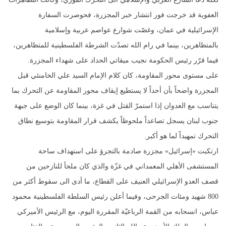
العفوية قد خرجت فور انتشار خبر المجزرة، فحوصرت السفارة
الإسرائيلية في عمان، وغصّت شوارع عواصم عربية وإسلامية
بالمتظاهرين، بينما في رام الله تصدّت الشرطة الفلسطينية للمتظاهرين،
فيما قرّر رئيس الحكومة نجيب ميقاتي الحداد على شهداء المجزرة.
على مستوى محور المقاومة، كان كلام الإمام السيد علي الخامنئي قبل
المجزرة واضحاً بأن أحداً لا يستطيع إيقاف محور المقاومة عن التحرك بما
يتناسب مع العدوان إذا استمرّ القتل في غزة، بينما كان الوضع على جبهة
جنوب لبنان يسجل تصاعداً ملحوظاً يكشف قرار المقاومة بتوسيع نطاق
التحرك تمهيداً لما هو أكبر.
ارتكبت «إسرائيل» مجزرة صادمة بالتجرؤ على استهداف ساحة
المستشفى الأهلي المعمداني في غزّة والذي كان ملجأ للنازحين من
قصف العدو الإسرائيلي العنيف على القطاع، ما أدى الى سقوط أكثر من
800 شهيد ومئات الجرحى، وفيما أعلن رئيس السلطة الفلسطينية محمود
عباس، انسحابه من القمة الرباعيّة المقررة اليوم، مع الرئيس الأميركي