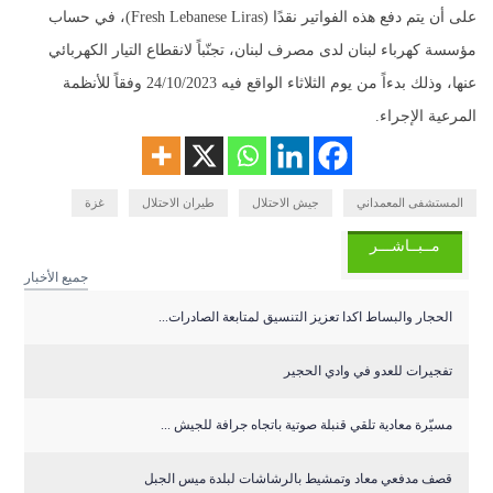
على أن يتم دفع هذه الفواتير نقدًا (
Fresh Lebanese Liras
)، في حساب
مؤسسة كهرباء لبنان لدى مصرف لبنان، تجنّباً لانقطاع التيار الكهربائي
عنها، وذلك بدءاً من يوم الثلاثاء الواقع فيه 24/10/2023 وفقاً للأنظمة
المرعية الإجراء.
المستشفى المعمداني
جيش الاحتلال
طيران الاحتلال
غزة
مــبــاشـــر
جميع الأخبار
الحجار والبساط اكدا تعزيز التنسيق لمتابعة الصادرات...
تفجيرات للعدو في وادي الحجير
مسيّرة معادية تلقي قنبلة صوتية باتجاه جرافة للجيش ...
قصف مدفعي معاد وتمشيط بالرشاشات لبلدة ميس الجبل