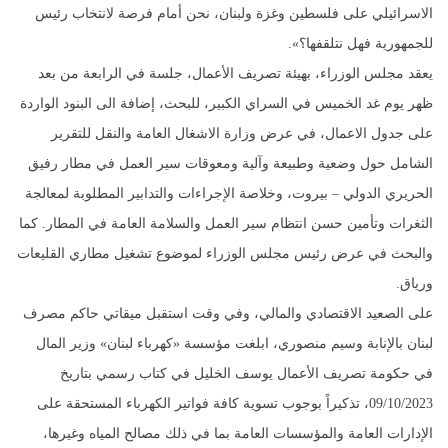
الاسرائيلي على فلسطين وغزة ولبنان، نحن أمام فرصة لانتخاب رئيس
للجمهورية فهل نتلقفها؟».
يعقد مجلس الوزراء، بهيئة تصريف الأعمال، جلسة في الرابعة من بعد
ظهر يوم غد الخميس في السراي الكبير، للبحث، إضافة الى البنود الواردة
على جدول الاعمال، في عرض وزارة الاشغال العامة والنقل للتقرير
الشامل حول وضعية وطبيعة وآلية ومعوقات سير العمل في مطار رفيق
الحريري الدولي – بيروت، وخلاصة الإجراءات والتدابير المطلوبة لمعالجة
الثغرات وتأمين حسن انتظام سير العمل والسلامة العامة في المطار. كما
والبحث في عرض رئيس مجلس الوزراء لموضوع تشغيل مطاري القليعات
ورياق.
على الصعيد الاقتصادي والمالي، وفي وقت استقبل ميقاتي حاكم مصرف
لبنان بالإنابة وسيم منصوري، ابلغت مؤسسة «كهرباء لبنان» وزير المال
في حكومة تصريف الأعمال يوسف الخليل في كتاب رسمي بتاريخ
09/10/2023، تذكيراً بوجوب تسوية كافة فواتير الكهرباء المستحقة على
الإدارات العامة والمؤسسات العامة بما في ذلك مصالح المياه وغيرها،