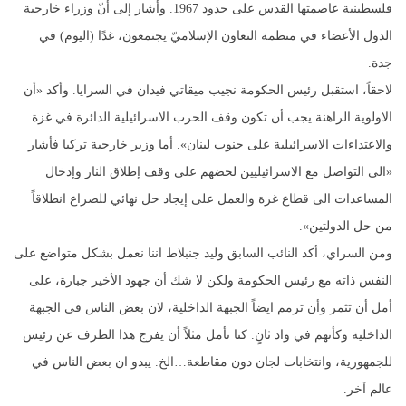
فلسطينية عاصمتها القدس على حدود 1967. وأشار إلى أنّ وزراء خارجية
الدول الأعضاء في منظمة التعاون الإسلاميّ يجتمعون، غدًا (اليوم) في
جدة.
لاحقاً، استقبل رئيس الحكومة نجيب ميقاتي فيدان في السرايا. وأكد «أن
الاولوية الراهنة يجب أن تكون وقف الحرب الاسرائيلية الدائرة في غزة
والاعتداءات الاسرائيلية على جنوب لبنان». أما وزير خارجية تركيا فأشار
«الى التواصل مع الاسرائيليين لحضهم على وقف إطلاق النار وإدخال
المساعدات الى قطاع غزة والعمل على إيجاد حل نهائي للصراع انطلاقاً
من حل الدولتين».
ومن السراي، أكد النائب السابق وليد جنبلاط اننا نعمل بشكل متواضع على
النفس ذاته مع رئيس الحكومة ولكن لا شك أن جهود الأخير جبارة، على
أمل أن تثمر وأن ترمم ايضاً الجبهة الداخلية، لان بعض الناس في الجبهة
الداخلية وكأنهم في واد ثانٍ. كنا نأمل مثلاً أن يفرج هذا الظرف عن رئيس
للجمهورية، وانتخابات لجان دون مقاطعة…الخ. يبدو ان بعض الناس في
عالم آخر.