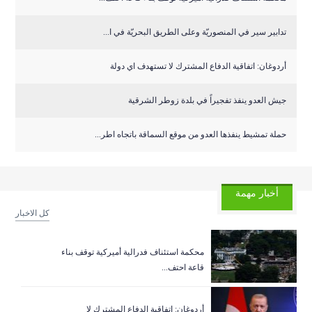
تدابير سير في المنصوريّة وعلى الطريق البحريّة في ا...
أردوغان: اتفاقية الدفاع المشترك لا تستهدف اي دولة
جيش العدو ينفذ تفجيراً في بلدة زوطر الشرقية
حملة تمشيط ينفذها العدو من موقع السماقة باتجاه اطر...
أخبار مهمة
كل الاخبار
‏محكمة استئناف فدرالية أميركية توقف بناء
قاعة احتف...
أردوغان: اتفاقية الدفاع المشترك لا