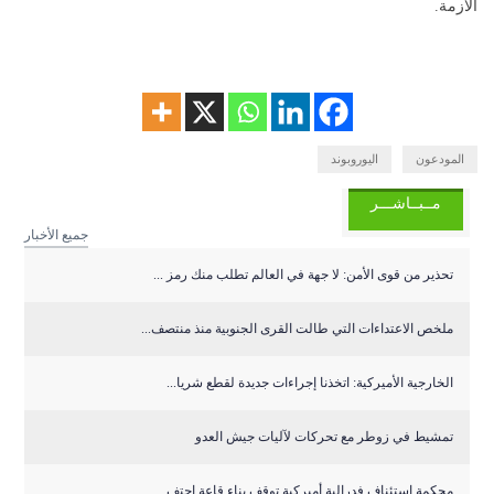
الأزمة.
المودعون
اليوروبوند
مــبــاشـــر
جميع الأخبار
تحذير من قوى الأمن: لا جهة في العالم تطلب منك رمز ...
ملخص الاعتداءات التي طالت القرى الجنوبية منذ منتصف...
الخارجية الأميركية: اتخذنا إجراءات جديدة لقطع شريا...
تمشيط في زوطر مع تحركات لآليات جيش العدو
‏محكمة استئناف فدرالية أميركية توقف بناء قاعة احتف...