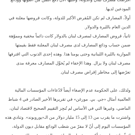
المودعين لديها.
أولاً، المصارف لم تكن المُقرض الأكبر للدولة، وكانت قروضها معلنة في
الدين العام بالليرة والدولار.
ثانياً، قروض المصارف لمصرف لبنان بالدولار كانت دائماً مخفية ومموّهة
ضمن حساب ودائع المصارف لدى مصرف لبنان المعلنة فقط بقيمتها
الموازية بالليرة اللبنانية وحتى يومنا هذا. وهذه إحدى الذنوب التي اقترفها
مصرف لبنان ولا يزال. وهذا الإخفاء لم يُخوِّل المصارف معرفة مدى
تعرّضها إلى مخاطر إقراض مصرف لبنان.
ولذلك، على الحكومة عدم الإصغاء أيضاً لادّعاءات المؤسسات المالية
العالمية أمثال «جي. بي. مورغن» في تقريرها الأخير الصادر في 4 شباط
الماضي، وغيرها التي في الأساس لم تُنجِز التقييم الصحيح لاقتصاد لبنان،
واشترت ما يقرب من 13 إلى 15 مليار دولار من الـ«يوروبوند». وتنادي هذه
المؤسسات اليوم إلى أنّ لا مفرّ من شطب الودائع مقابل ديون الدولة،