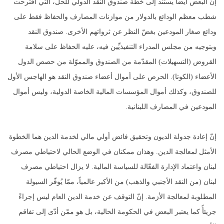
إنّ البعض أيضاً يستند إلى خطة صندوق النقد الدولي للحل، التي اقترحت
شطب معظم الودائع بالدولار من موازنات المصارف والحفاظ فقط على
ودائع صغار المودعين بغضّ النظر عن ثرواتهم الأخرى. صندوق النقد
وبتوجيه من مجلس المدراء التنفيذيِّين فيه، عليه الحفاظ على سلامة
القروض (التسهيلات) المقدّمة من الصندوق والمموّلة من حصص الدول
الأعضاء (الكوتا). الحرص على أموال أعضاء صندوق النقد هو الهاجس الأول
للصندوق، وكذلك أموال المؤسسات المالية الخاصة الدولية، وليس أموال
المودعين في المصارف اللبنانية.
إنّ إعادة جدولة الديون وتحقيق فائض أولي مالي لخدمة الدين هما الخطوة
الأمثل لمعالجة الدين. وهذان ممكنان في الوضع الحالي لاحتياطي مصرف
لبنان واعتماد الإدارة الفعّالة للسياسة المالية. لا يزال احتياطي مصرف
لبنان (من النقد الأجنبي والذهب) من الأكبر عالمياً، ممّا يُوفّر السيولة
المطلوبة لمعالجة الأزمة. إنّ التوقف عن خدمة الدين العام ليس إجراءً
جريئأً كما يعتبر البعض في الحكومة الحالية، بل هو ممّن أدّى إلى تفاقم