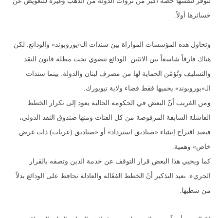
لتوفّر لنفسها حصة أكبر من ثروات الدولة من الذهب وغيره للتعويض عن
خسائرها أولاً.
وتحاول هذه المؤسسات الموازاة بين سندات الـ«يوروبوند» والودائع. لكن
هناك فارقاً شاسعاً بين الاثنَين. الودائع تنضوي تحت مظلة قانون النقد
والتسليف وتُؤمّن الحماية لها من مصرف لبنان والدولة. بينما سندات
الـ«يوروبوند» يحميها فقط قضاء ولاية نيويورك.
ومن الغريب أنّ البعض في الحكومة الحالية يعود إلى تكرار الخطط
الفاشلة السابقة المرفوضة من كل الفئات ومنها صندوق النقد الدولي،
فيعيد اقتراح إنشاء «صناديق استرداد» أو «صناديق (عربات) ذات غرض
خاص» وهمية.
كما ويحيي هذا البعض قرار التوقف عن خدمة الدين وتصفه بالقرار
الجريء. نعيد التذكير أنّ الخطط الفعّالة والعادلة تحافظ على الودائع بدلاً
من شطبها.