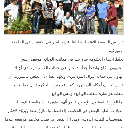
* رئيس الجمعية الاقتصادية اللبنانية ومحاضر في الاقتصاد في الجامعة
الاميركية
تَخبّط أعضاء الحكومة يبدو جلياً في معالجة الودائع. موقف رئيس
الجمهورية كان واضحاً جداً، إذ أعلن في خطاب القَسَم «وعهدي أن لا
أتهاون في حماية أموال المودعين». وتَعهّد أيضاً «بأن يطعن بدستورية أي
قانون يُخالف أحكام الدستور». كما وعد رئيس الحكومة بأنّ «ما يجب
شطبه هو عبارة شطب الودائع» وليس الودائع.
أمّا الوزراء المعنيّون بالإصلاح فيبدو أنّهم يُبيتون نيات مناقضة لتوصيات
القيادات العليا. البعض في الحكومة (الاقتصاد والمال) يعتقد ويُروِّج لأفكار
المؤسسات المالية الدولية، وهي أنّ المصارف قبلت مخاطر مرتفعة عندما
أقرضت مصرف لبنان والدولة، وعليها الآن دفع الثمن من أصولها وودائع