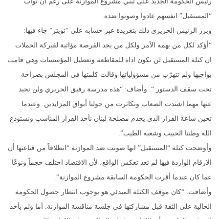
رئيس الحكومة الجديد على تبني مشروع الموازنة على رغم ان نواب
“المستقبل” انفسهم عادوا وصوتوا ضده.
وبرر الرئيس الحريري ذلك بتغريدة عبر حسابه على “تويتر” جاء فيها:
“أؤكد لكل من يهمه الأمر ولكل من يجد الفرصة مؤاتية لفبركة الحملات
ان كتلة المستقبل لن تكون اداة للمقاطعة وتعطيل المؤسسات وهي قامت
بواجبها ولم تتهرّب من مسؤولياتها وقالت كلمتها في المجلس بصراحة
تحت سقف الدستور “. وأضاف: “هذه مدرسة رفيق الحريري ولن نحيد
عنها مهما اشتدت الصعاب وتكاثرت من حولنا أبواق المزايدين. وعندما
تحين ساعة القرار الذي يخدم مصلحة لبنان نأخذ القرار المناسب ونستودع
الله وطننا الحبيب وشعبه الطيب”.
وأوضحت كتلة “المستقبل” انها صوتت ضد الموازنة “انطلاقاً من قناعتها أن
الارقام الواردة فيها لم تعد تعكس الواقع، لأن الاقتصاد اختلف حجماً ونوعًا
عما كان عندما أقرت الحكومة السابقة مشروع الموازنة”.
وأضافت: “كان موقف الكتلة المبدئي هو بوجوب انتظار حصول الحكومة
الحالية على الثقة قبل مشاركتها في جلسة مناقشة الموازنة. أما ولم يأخذ