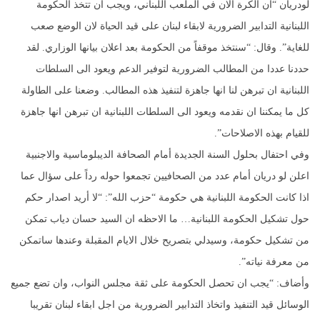
لودريان “ان الكرة الان في الملعب اللبناني، ويجب ان تتخذ الحكومة
اللبنانية التدابير الضرورية لابقاء لبنان على قيد الحياة لان الوضع صعب
للغاية”. وقال: “سنتخذ موقفاً من الحكومة بعد اعلان بيانها الوزاري. لقد
حددنا عددا من المطالب الضرورية لتوفير الدعم ويعود الى السلطات
اللبنانية ان تبرهن لنا انها جاهزة لتنفيذ هذه المطالب. وضعنا على الطاولة
كل ما يمكننا ان نقدمه ويعود الى السلطات اللبنانية ان تبرهن انها جاهزة
للقيام بهذه الاصلاحات”.
وفي احتفال بحلول السنة الجديدة أمام الصحافة الديبلوماسية والاجنبية
اعلن لو دريان أمام عدد من الصحافيين تجمعوا حوله رداً على سؤال عما
اذا كانت الحكومة اللبنانية هي حكومة “حزب الله”: “لا أريد اصدار حكم
حول تشكيل الحكومة اللبنانية… ما الاحظه ان السيد حسان دياب تمكن
من تشكيل حكومة، وسيدلي بتصريح خلال الايام المقبلة وعندها ساتمكن
من معرفة نياته”.
وأضاف: “يجب ان تحصل الحكومة على ثقة مجلس النواب، وان تضع جميع
الوسائل قيد التنفيذ واتخاذ التدابير الضرورية من اجل ابقاء لبنان تقريبا