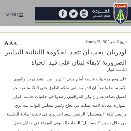
MENU
تاريخ النشر January 28, 2020
A
A
A
لودريان: يجب ان تتخذ الحكومة اللبنانية التدابير
الضرورية لابقاء لبنان على قيد الحياة
الكاتب: النهار
على وقع مواجهات قاسية أمام مبنى “النهار” بين المتظاهرين والقوى
الامنية، بدا واضحاً ان الدوامة التي تحكم الطوق على البلاد ماضية نحو
فصول تصاعدية، وان يكن المراقبون رصدوا في خلفيات جلسة اقرار
الموازنة معادلة لافتة تمثلت في نجاح رئيس مجلس النواب نبيه بري
ورئيس كتلة “المستقبل” الرئيس سعد الحريري في تجنب اطاحة الجلسة
من خلال تأمين “المستقبل” النصاب القانوني الوزراء في مقابل حمل