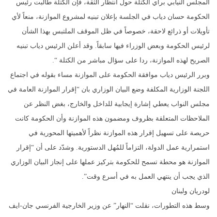
المجلس النيابي برأي الكتلة حول انتظار الثقة، فإن الكتلة طالبت رئيس
الحكومة حسان دياب في الجلسة بإعلان تبنيه لمشروع الموازنة، منعاً لأي
تأويلات أو ذرائع لاحقة، خصوصاً في ظل الموقف الملتبس بهذا الشأن
لرئيس الحكومة وبعض الوزراء فيها سابقاً. وقد أعلن الرئيس دياب تبنيه
الصريح لهذه الموازنة، ردا على سؤال مباشر من الكتلة “.
وبرر الرئيس دياب موافقة الحكومة على الموازنة مساء بقوله في اجتماع
اللجنة الوزارية المكلفة وضع البيان الوزاري بان “إقرار الموازنة العامة في
مجلس النواب يعطي إشارة إيجابية للداخل والخارج، بغض النظر عن
الملاحظات المتعلقة بظروف ومضمون هذه الموازنة وأن الحكومة كانت
حريصة على تسهيل إقرار هذه الموازنة نظراً لأهميتها المحورية في
استمرارية عمل الدولة، التزاماً للمُهل الدستورية. وشدّد على أن “إقرار
الموازنة هو محطة تسمح للحكومة بتركيز عملها على إنجاز البيان الوزاري
الذي يجب أن ينتهي العمل به في أسرع وقت”.
لودريان ولبنان
وسط هذه التطورات، نقلت “النهار” عن وزير الخارجية الفرنسي جان-ايف