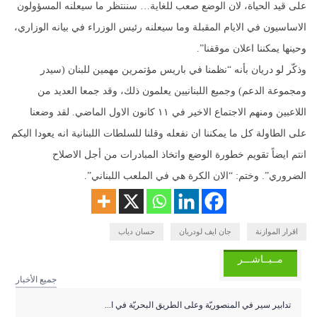
على قيد الحياة، لان الوضع صعب للغاية… سننتظر ما سيعلنه المسؤولون
الاساسيون في الايام المقبلة وما سيعلنه رئيس الوزراء في بيانه الوزاري،
وحينها يمكننا اعلان موقفنا”.
وذكّر لو دريان بأنه “نظمنا في باريس مؤتمرين مهمين للبنان (سيدر
ومجموعة الدعم) وجميع اللبنانيين يعلمون ذلك، وقد جمعا العديد من
اللاعبين ومنهم الاجتماع الاخير في ١١ كانون الاول الماضي. لقد وضعنا
على الطاولة كل ما يمكننا ان نفعله وقلنا للسلطات اللبنانية انه يعودا اليكم
انتم ايضاً تقويم خطورة الوضع واتخاذ المبادرات من أجل الاصلاح
الضروري”. وختم: “الان الكرة هي في الملعب اللبناني”.
اقرار الموازنة
جان ايف لودريان
حسان دياب
مــبــاشـــر
جميع الأخبار
تدابير سير في المنصوريّة وعلى الطريق البحريّة في ا...