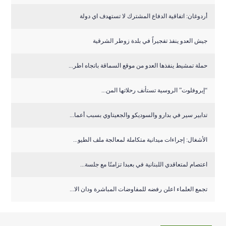
أردوغان: اتفاقية الدفاع المشترك لا تستهدف اي دولة
جيش العدو ينفذ تفجيراً في بلدة زوطر الشرقية
حملة تمشيط ينفذها العدو من موقع السماقة باتجاه اطر...
“إيروفلوت” الروسية تستأنف رحلاتها المن...
تدابير سير في بدارو والسوديكو والجعيتاوي بسبب أعما...
الأشغال: إجراءات ميدانية متكاملة لمعالجة ملف الطيو...
اعتصام لمتعاقدي اللبنانية في بعبدا تزامنًا مع جلسة...
تجمع العلماء اعلن رفضه للمفاوضات المباشرة ودان الا...