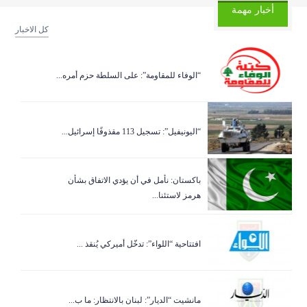
أخبار مهمة
كل الاخبار
“الوفاء للمقاومة”: على السلطة حزم أمره...
“اليونيفيل”: تسجيل 113 مقذوفًا إسرائيل...
باكستان: نأمل في أن يؤدي الاتفاق بشأن
هرمز لاستئنا...
افتتاحية “اللواء”: تدخّل أميركي يُنقذ ...
مانشيت “الديار”: لبنان بالانتظار: ما ب...