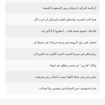
الرئاسة التركية: اردوغان يزور السعودية الجمعة
هيئة البث العبرية: واشنطن أبلغت إسرائيل أن حزب الل...
قاليباف: هجوم ضخم قادم… انتظروا لا لابأس انه...
انفجار على دوار الروضة في مدينة جرمانا، في محيط ال...
زيلينسكي في صربيا السبت للمرة الأولى منذ الغزو الر...
وكالة “فارس” عن مصدر مطلع: بعد انتهاء ...
تدابير سير في محلة الكولا بسبب أعمال برش وتزفيت
غارة استهدفت حي المشاع في ميفدون ولا اصابات