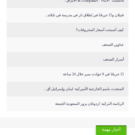
مانشيت “الأنباء”: المفاوضات بلا اختراق...
قتيلان و15 جريحًا في إطلاق نار في مدرسة في تايلاند...
كيف أصبحت أسعار المحروقات؟
عناوين الصحف
أسرار الصحف
15 جريحًا في 9 حوادث سير خلال 24 ساعة
المتحدث باسم الخارجية الأميركية: لبنان وإسرائيل أق...
الرئاسة التركية: اردوغان يزور السعودية الجمعة
أخبار مهمة