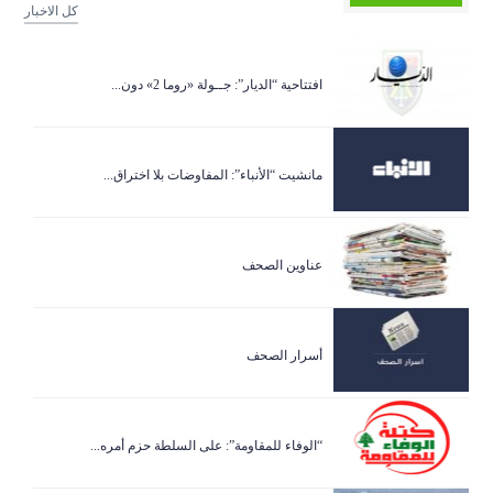
كل الاخبار
افتتاحية “الديار”: جــولة «روما 2» دون...
مانشيت “الأنباء”: المفاوضات بلا اختراق...
عناوين الصحف
أسرار الصحف
“الوفاء للمقاومة”: على السلطة حزم أمره...