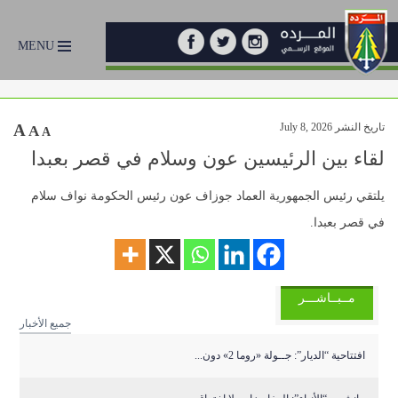
MENU
تاريخ النشر July 8, 2026
A
A
A
لقاء بين الرئيسين عون وسلام في قصر بعبدا
يلتقي رئيس الجمهورية العماد جوزاف عون رئيس الحكومة نواف سلام
في قصر بعبدا.
مــبــاشـــر
جميع الأخبار
افتتاحية “الديار”: جــولة «روما 2» دون...