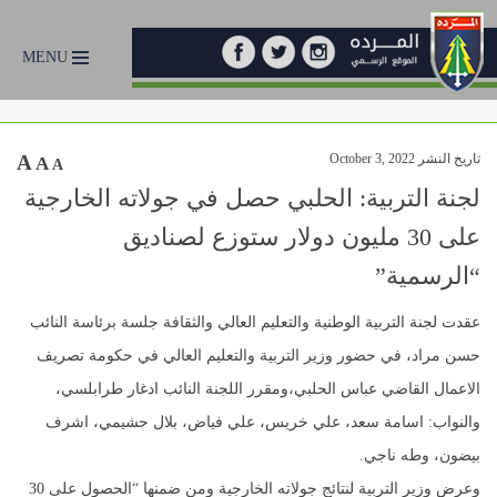
MENU
تاريخ النشر October 3, 2022
A
A
A
لجنة التربية: الحلبي حصل في جولاته الخارجية
على 30 مليون دولار ستوزع لصناديق
“الرسمية”
عقدت لجنة التربية الوطنية والتعليم العالي والثقافة جلسة برئاسة النائب
حسن مراد، في حضور وزير التربية والتعليم العالي في حكومة تصريف
الاعمال القاضي عباس الحلبي،ومقرر اللجنة النائب ادغار طرابلسي،
والنواب: اسامة سعد، علي خريس، علي فياض، بلال حشيمي، اشرف
بيضون، وطه ناجي.
وعرض وزير التربية لنتائج جولاته الخارجية ومن ضمنها “الحصول على 30