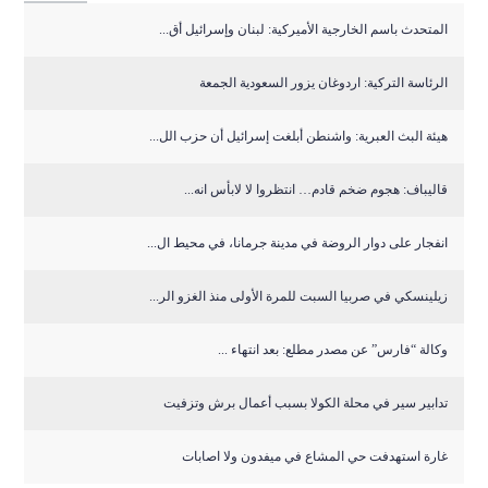
المتحدث باسم الخارجية الأميركية: لبنان وإسرائيل أق...
الرئاسة التركية: اردوغان يزور السعودية الجمعة
هيئة البث العبرية: واشنطن أبلغت إسرائيل أن حزب الل...
قاليباف: هجوم ضخم قادم… انتظروا لا لابأس انه...
انفجار على دوار الروضة في مدينة جرمانا، في محيط ال...
زيلينسكي في صربيا السبت للمرة الأولى منذ الغزو الر...
وكالة “فارس” عن مصدر مطلع: بعد انتهاء ...
تدابير سير في محلة الكولا بسبب أعمال برش وتزفيت
غارة استهدفت حي المشاع في ميفدون ولا اصابات