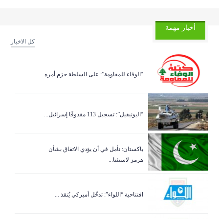
أخبار مهمة
كل الاخبار
“الوفاء للمقاومة”: على السلطة حزم أمره...
“اليونيفيل”: تسجيل 113 مقذوفًا إسرائيل...
باكستان: نأمل في أن يؤدي الاتفاق بشأن
هرمز لاستئنا...
افتتاحية “اللواء”: تدخّل أميركي يُنقذ ...