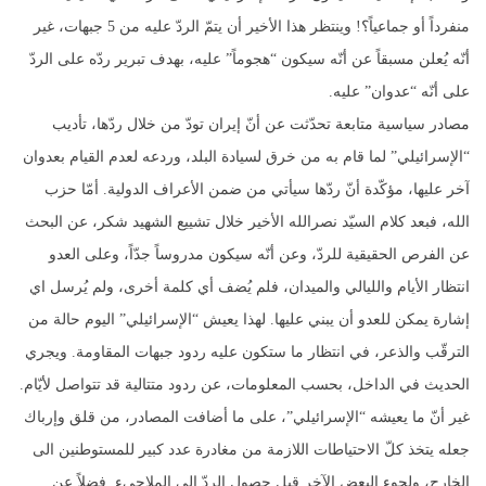
منفرداً أو جماعياً؟! وينتظر هذا الأخير أن يتمّ الردّ عليه من 5 جبهات، غير
أنّه يُعلن مسبقاً عن أنّه سيكون “هجوماً” عليه، بهدف تبرير ردّه على الردّ
على أنّه “عدوان” عليه.
مصادر سياسية متابعة تحدّثت عن أنّ إيران تودّ من خلال ردّها، تأديب
“الإسرائيلي” لما قام به من خرق لسيادة البلد، وردعه لعدم القيام بعدوان
آخر عليها، مؤكّدة أنّ ردّها سيأتي من ضمن الأعراف الدولية. أمّا حزب
الله، فبعد كلام السيّد نصرالله الأخير خلال تشييع الشهيد شكر، عن البحث
عن الفرص الحقيقية للردّ، وعن أنّه سيكون مدروساً جدّاً، وعلى العدو
انتظار الأيام والليالي والميدان، فلم يُضف أي كلمة أخرى، ولم يُرسل اي
إشارة يمكن للعدو أن يبني عليها. لهذا يعيش “الإسرائيلي” اليوم حالة من
الترقّب والذعر، في انتظار ما ستكون عليه ردود جبهات المقاومة. ويجري
الحديث في الداخل، بحسب المعلومات، عن ردود متتالية قد تتواصل لأيّام.
غير أنّ ما يعيشه “الإسرائيلي”، على ما أضافت المصادر، من قلق وإرباك
جعله يتخذ كلّ الاحتياطات اللازمة من مغادرة عدد كبير للمستوطنين الى
الخارج، ولجوء البعض الآخر قبل حصول الردّ الى الملاجىء. فضلاً عن