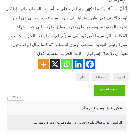
“الإسرائيلي”.
إلّا أنّ أحداً لا يمكنه التكهّن منذ الآن، على ما أشارت المصادر ذاتها، إذا كان
الوضع الأمني في لبنان سينزلق الى حرب شاملة، أم سيبقى في إطار
الحرب المفتوحة، ويقتصر على ضربة مقابل ضربة، الى حين إجراء
الانتخابات الرئاسية الأميركية التي ستؤثّر في مسار هذه الحرب بحسب
اسم الرئيس الجديد المنتخب. وترى المصادر أنّه كلّما طال الوقت قبل
تنفيذ أي ردّ ضدّ “إسرائيل”، كانت الحرب النفسية أفعل.
الحرب
المنطقة
لبنان
مــبــاشـــر
جميع الأخبار
تفجير عنيف يستهدف زوطر
الرئيس عون: هناك تقدم إيجابي في مفاوضات روما في مس...