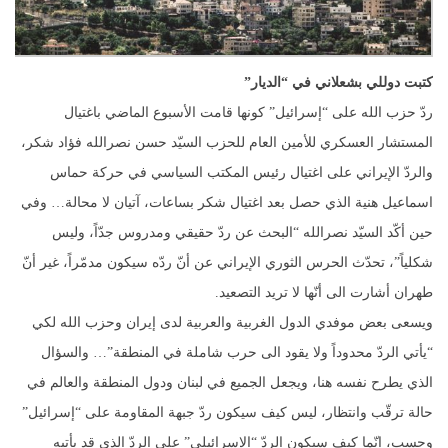
كتبت دوللي بشعلاني في “الديار”
ردّ حزب الله على “إسرائيل” كونها قامت الأسبوع الماضي باغتيال
المستشار العسكري للأمين العام للحزب السيّد حسن نصرالله فؤاد شكر،
والردّ الإيراني على اغتيال رئيس المكتب السياسي في حركة حماس
اسماعيل هنية الذي حصل بعد اغتيال شكر بساعات، آتيان لا محالة… وفي
حين أكّد السيّد نصرالله “البحث عن ردّ حقيقي ومدروس جدّاً، وليس
شكلياً”، تحدّث الحرس الثوري الإيراني عن أنّ ردّه سيكون مدمّراً، غير أنّ
طهران أشارت الى أنّها لا تريد التصعيد.
ويسعى بعض موفدي الدول الغربية والعربية لدى إيران وحزب الله لكي
“يأتي الردّ محدوداً ولا يقود الى حرب شاملة في المنطقة”… والسؤال
الذي يطرح نفسه هنا، ويجعل الجميع في لبنان ودول المنطقة والعالم في
حالة ترقّب وانتظار، ليس كيف سيكون ردّ جبهة المقاومة على “إسرائيل”
وحسب، إنّما كيف سيكون الردّ “الإسرائيلي” على الردّ الذي قد يأتيه