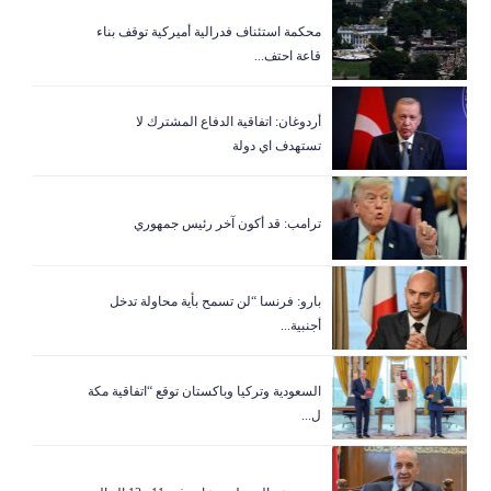
‏محكمة استئناف فدرالية أميركية توقف بناء
قاعة احتف...
أردوغان: اتفاقية الدفاع المشترك لا
تستهدف اي دولة
ترامب: قد أكون آخر رئيس جمهوري
بارو: فرنسا “لن تسمح بأية محاولة تدخل
أجنبية...
السعودية وتركيا وباكستان توقع “اتفاقية مكة
ل...