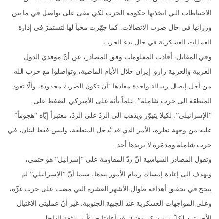
الاحتياطات التي اتخذتها حكومة الحرب لكي تبقى على تواصل في ما بين
وزرائها في حال ضرب الاتصالات. كما جهّزت مخبأ لها لتستمرّ في إدارة
العمليات العسكرية في حال بدء الحرب.
وفي المقابل، أفادت المعلومات وفق المصادر، عن أنّ موفدي الدول
الغربية والعربية زاروا إيران خلال الأيام الماضية، وتواصلوا مع حزب الله
من أجل إيصال رسالة واحدة مفادها “أن تكون الضربة محدودة، وألّا تقود
المنطقة الى حرب شاملة”. علماً بأنّه على الأميركي الضغط على
“الإسرائيلي”، لكيلا يتهوّر ويذهب الى الردّ على الردّ، معتبراً إيّاه “هجوماً”
عليه من وجهة نظره، الأمر الذي قد يُدخل المنطقة، وليس فقط لبنان، في
حرب شاملة ومدمّرة لا يريدها أحد.
وتقول المصادر السياسية انّ ردّ المقاومة على “إسرائيل” هو حتمي،
ويهدف الى إعادة إمساك زمام الأمور بيدها، سيما أنّ “الإسرائيلي” لم
ينجح في تحقيق أهدافه طوال الأشهر العشرة التي مضت على حرب غزّة،
وعلى المواجهات العسكرية عند الجبهة الجنوبية. غير أنّ عمليتي الاغتيال
الأخيرتين لكلّ من شكر وهنية، قد أعادتا جزءاً من ثقة الداخل