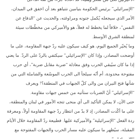
“الإسرائيلي” برئيس الحكومة بنيامين نتنياهو بعد أن اخفق في الميدان،
الأمر الذي سيجعله يُكمل جنونه ومراوغته، والحديث عن “الدفاع عن
النفس”، خلافاً لما يخطط له فعلاً، هو والأميركي من مخطّطات سيئة
لمنطقة الشرق الأوسط.
وما يُحيّر الجميع اليوم، هو كيف سيكون عليه ردّ جبهة المقاومة، على ما
أوضحت المصادر، وإذا كان “الإسرائيلي” سيكتفي بالردّ على الردّ. ما يعني
إذا ما كان سيُبقي الحرب وفق معادلة “ضربة مقابل ضربة”، أي حرب
مفتوحة محدودة، أم أنّه سيلجأ الى الحرب الموسّعة والشاملة التي من
شأنها فتح النيران من والى كلّ الجبهات في المنطقة؟! ويعرف
“الإسرائيلي” أنّ الضربات ستأتيه من خمس جبهات مقاوِمة.
حتى الآن، لا يمكن التأكيد الى أي منحى تتجه الأمور في لبنان والمنطقة،
على ما أكّدت المصادر، إذ لا بدّ من انتظار ردّ جبهة المقاومة أولاً، ومعرفة
ردة الفعل “الإسرائيلية” والأميركية عليها. فطبيعة ردّ المقاومة خلال الأيام
المقبلة، سيُظهر ما سيكون عليه مسار الحرب والجبهات المفتوحة مع