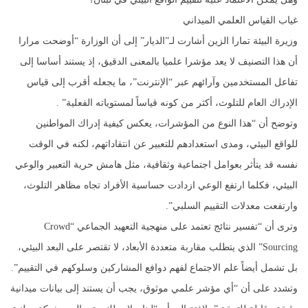
غياب القياس العلمي الميداني
وزيرة البيئة تمارا الزين أشارت لـ”الديار” إلى أن الوزارة “أوضحت مرارا
أن هذا التصنيف لا يعد مؤشرا علميا بالمعنى الدقيق، إذ يستند أساسا إلى
تفاعل المستخدمين وآرائهم عبر “الإنترنت”، ما يجعله أقرب إلى قياس
الإدراك العام للتلوث، أكثر من كونه قياساً لمستوياته الفعلية” .
وتوضح أن “هذا النوع من المؤشرات، يعكس كيفية إدراك المواطنين
للواقع البيئي، ومدى استعدادهم للتعبير عن انتقاداتهم، لكنه في الوقت
نفسه قد يتأثر بعوامل اجتماعية وثقافية، مثل هامش حرية التعبير والوعي
البيئي، فكلما ارتفع الوعي ازدادت حساسية الأفراد تجاه مظاهر التلوث،
وارتفعت معدلات التقييم السلبي”.
وترى أن “تفسير نتائج تعتمد على منهجية التعهيد الجماعي “Crowd
Sourcing” الذي يتطلب مقاربة متعددة الأبعاد، لا تقتصر على البعد البيئي،
بل تشمل أيضاً علم الاجتماع لفهم دوافع المشاركين وسلوكهم في التقييم”.
وتشدد على أن “أي مؤشر علمي موثوق، يجب أن يستند إلى بيانات ميدانية