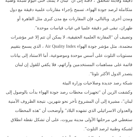
دقيقة وقابلة للتحقق”، لافتة إلى أن “لبنان لا يملك حتى اليوم شبكة وطنية
متكاملة لرصد جودة الهواء، تسمح بإجراء مقارنات علمية دقيقة مع دول
ومدن أخرى. وبالتالي، فإن المقارنات مع مدن كبرى مثل القاهرة أو
طهران، تبقى غير دقيقة علميا في غياب قياسات موحدة”.
وتضيف أن “المقارنة العلمية الحقيقية، لا يمكن أن تتم إلا عبر مؤشرات
معتمدة، مثل مؤشر جودة الهواء Air Quality Index ، الذي يسمح بتقييم
مستويات التلوث على أسس موحدة وموضوعية، أما الاستناد إلى بيانات
قائمة على مساهمات المستخدمين وآرائهم، فلا يكفي للقول إن لبنان
يتصدر الدول الأكثر تلوثا”.
شبكة رصد جديدة وصلاحيات وزارة البيئة
وكشفت الزين أن “تجهيزات محطات رصد جودة الهواء بدأت بالوصول إلى
لبنان”، مشيرة إلى أن المشروع تأخر نحو شهرين، نتيجة الظروف الأمنية
والعدوان الاسرائيلي الذي تشهده البلاد” وأوضحت أن “هذه المحطات
ستغطي في مرحلتها الأولى مدينة بيروت، على أن تشكل نقطة انطلاق
لشبكة وطنية لرصد التلوث”.