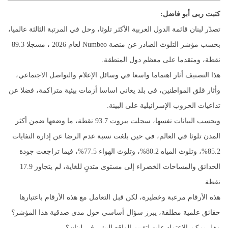
كتبت ربى أبو فاضل:
تصدّر لبنان قائمة الدول العربية الأكثر تلوثا، وحل في المرتبة الثالثة عالميا،
بحسب مؤشر التلوث الصادر عن منصة Numbeo لعام 2026 ، مسجلا 89.3
نقطة، ومتقدما على معظم دول المنطقة.
هذا التصنيف أثار اهتماما واسعا في وسائل الإعلام والتواصل الاجتماعي،
وأثار قلق المواطنين، في بلد يعاني اساسا أزمات بيئية متراكمة، فضلا عن
تداعيات الحروب الإسرائيلية على البيئة.
وبحسب البيانات نفسها، سجلت بيروت 93.7 نقطة، ما وضعها ضمن أكثر
المدن تلوثا في العالم، في حين بلغت نسبة عدم الرضا عن إدارة النفايات
85.2%، وتلوث المياه 80.2%، وتلوث الهواء 77.5%، فيما تراجعت جودة
الحدائق والمساحات الخضراء إلى مستوى متدنٍ للغاية، لم يتجاوز 17.9
نقطة.
هذه الأرقام مرعبة وخطيرة، لكن قبل التعامل مع هذه الأرقام باعتبارها
حقائق علمية مطلقة، يبرز سؤال أساسي حول مدى صدقية هذا المؤشر؟
وهل يمكن الاعتماد عليه لتقييم الواقع البيئي في لبنان؟