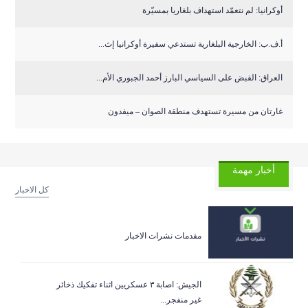
أوكرانيا: لم نتعمّد استهداف بلغاريا بمسيّرة
أ.ف.ب: الخارجية البلغارية تستدعي سفيرة أوكرانيا إث...
العراق: القبض على السياسي البارز أحمد الجبوري الأم...
غارتان من مسيرة تستهدف منطقة الصوان – ميفدون
أخبار مهمة
كل الاخبار
مقدمات نشرات الاخبار
الجيش: اصابة ٣ عسكريين اثناء تفكيك ذخائر
غير منفجر...