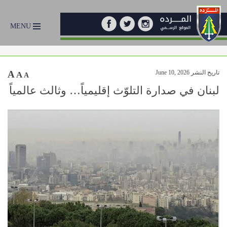
MENU
تاريخ النشر June 10, 2026
A
A
A
لبنان في صدارة التلوّث إقليمياً… وثالث عالمياً