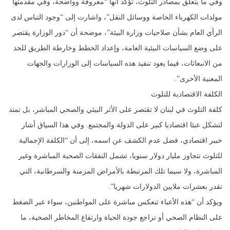
وفي ما يتعلق بمصادر التلوث، تؤكد أنها “معروفة وواضحة، وفي مقدمتها
مولدات الكهرباء الخاصة ووسائل النقل”، واشارت إلى “وجود التباس لدى
الرأي العام بشأن صلاحيات وزارة البيئة”، موضحة أن “دور الوزارة يقتصر
على وضع السياسات البيئية العامة، وإعداد الخطط وخارطة الطريق للحد
من الانبعاثات، فيما يعود تنفيذ هذه السياسات إلى الوزارات والجهات
المعنية الأخرى”.
الكلفة الاقتصادية للتلوث
كلفة التلوث في لبنان لا تقتصر على الأثر البيئي والصحي المباشر، بل تمتد
لتشكل عبئا اقتصاديا كبير على الدولة والمجتمع. وفي هذا السياق أشار
خبير اقتصادي، فضل عدم الكشف عن اسمه، إلى أن “الكلفة الإجمالية
للتلوث تتجاوز مليار دولار سنويا، تشمل النفقات الصحية المباشرة وغير
المباشرة، ولا سيما تلك المرتبطة بالأمراض المزمنة والسرطانية، التي
تقدر بعشرات ملايين الدولارات شهريا”.
ويؤكد أن “هذه الأعباء تنعكس مباشرة على المواطنين، سواء عبر الضغط
على النظام الصحي أو تراجع جودة الحياة وارتفاع المخاطر الصحية، ما