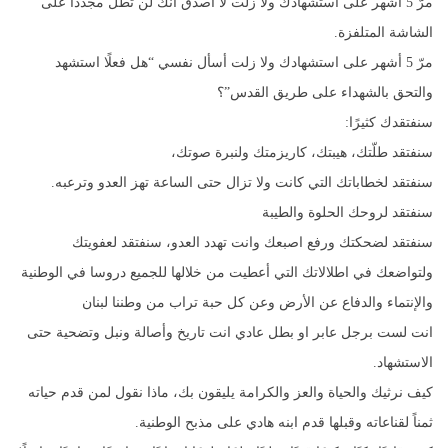
مرّ 5 أشهر على استشهادك ولا زلت لا أصدق انك لن تطلّ مجددًا على
الشاشة المتلفزة.
مرّ 5 أشهر على استشهادك ولا زلت أسأل نفسي “هل فعلًا استشهد
والتحق بالشهداء على طريق القدس”؟
سنفتقدك كثيرًا:
سنفتقد طلّتك، هيبتك، كاريزمتك ولنبرة صوتك،
سنفتقد لخطاباتك التي كانت ولا تزال حتى الساعة تهز العدو وترعبه.
سنفتقد لروحك الحلوة والطيبة
سنفتقد لضحكتك ورفع اصبعك وانت تهدد العدو، سنفتقد لعفويتك
ولتواضعك في اطلالاتك التي أعطيت من خلالها للجميع دروسا في الوطنية
والإنتماء والدفاع عن الأرض وعن كل حبة تراب من وطننا لبنان
انت لست برجل عابر او بطل عادي انت تاريخ وأصالة ونبل وتضحية حتى
الاستشهاد.
كيف نرثيك والحياة والعز والكرامة يليقون بك، ماذا نقول لمن قدم حياته
ثمناً لقناعاته وقبلها قدم ابنه هادي على مذبح الوطنية.