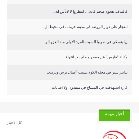
قاليباف: هجوم ضخم قادم… انتظروا لا لابأس انه...
انفجار على دوار الروضة في مدينة جرمانا، في محيط ال...
زيلينسكي في صربيا السبت للمرة الأولى منذ الغزو الر...
وكالة “فارس” عن مصدر مطلع: بعد انتهاء ...
تدابير سير في محلة الكولا بسبب أعمال برش وتزفيت
غارة استهدفت حي المشاع في ميفدون ولا اصابات
أخبار مهمة
كل الاخبار