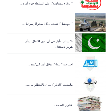
“الوفاء للمقاومة”: على السلطة حزم أمره...
“اليونيفيل”: تسجيل 113 مقذوفًا إسرائيل...
باكستان: نأمل في أن يؤدي الاتفاق بشأن
هرمز لاستئنا...
افتتاحية “اللواء”: تدخّل أميركي يُنقذ ...
مانشيت “الديار”: لبنان بالانتظار: ما ب...
عناوين الصحف