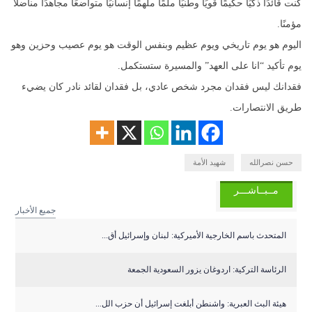
كنت قائدًا ذكيًا حكيمًا قويًا وطنيًا ملمًا ملهمًا إنسانيًا متواضعًا مجاهدًا مناضلًا
مؤمنًا.
اليوم هو يوم تاريخي ويوم عظيم وبنفس الوقت هو يوم عصيب وحزين وهو
يوم تأكيد “انا على العهد” والمسيرة ستستكمل.
فقدانك ليس فقدان مجرد شخص عادي، بل فقدان لقائد نادر كان يضيء
طريق الانتصارات.
حسن نصرالله
شهيد الأمة
مــبــاشـــر
جميع الأخبار
المتحدث باسم الخارجية الأميركية: لبنان وإسرائيل أق...
الرئاسة التركية: اردوغان يزور السعودية الجمعة
هيئة البث العبرية: واشنطن أبلغت إسرائيل أن حزب الل...