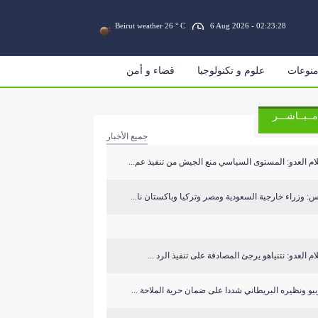
Beirut weather 26 ° C
6 Aug 2026 - 02:23:29
نوعات
علوم و تكنولوجيا
قضاء و أمن
مــبــاشـــر
جميع الأخبار
ام العدو: المستوى السياسي منع الجيش من تنفيذ عم...
: وزراء خارجية السعودية ومصر وتركيا وباكستان نا...
ام العدو: نتنياهو يرجئ المصادقة على تنفيذ الرد ...
يو ونظيره البريطاني شددا على ضمان حرية الملاحة ...