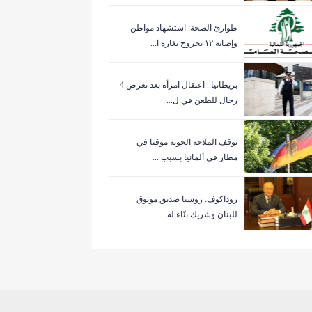
طوارئ الصحة: استشهاد مواطن
وإصابة ١٢ بجروح بغارة ا...
بريطانيا.. اعتقال امرأة بعد تعرض 4
رجال للطعن في ل...
توقف الملاحة الجوية موقتا في
مطار في ألمانيا بسبب ...
روداكوف: روسيا صديق موثوق
للبنان وشريك بنّاء له