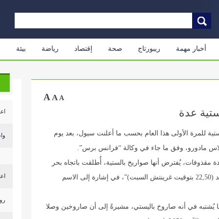
أخبار مهمة
ريبورتاج
صحة
إقتصاد
رياضة
بيئة
م
A
A
A
ستية عدة
اعل
ستية للمرة الأولى هذا العام بحسب ما أعلنت سيول، بعد يوم
واس
ولاس مادورو، وفق ما جاء في وكالة “فرانس برس”.
ة مقذوفات، يُفترض أنها صواريخ بالستية، أُطلقت باتجاه بحر
اعل
الشرق من محيط بيونغ يانغ حوالي الساعة 7,50 الأحد (22,50 بتوقيت غرينتش السبت)”، في إشارة إلى الاسم
روب
ما يُشتبه في أنه صاروخ باليستي، مشيرةً إلى أن صاروخين وصلا