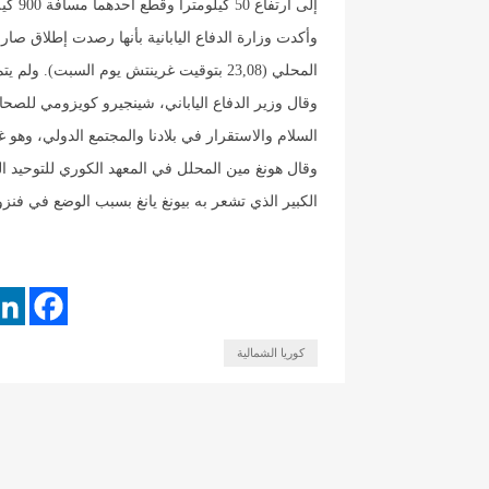
إلى ارتفاع 50 كيلومترا وقطع أحدهما مسافة 900 كيلومتر والآخر 950 كيلومترا.
المحلي (23,08 بتوقيت غرينتش يوم السبت). ولم يتم تحديد منطقة سقوطه.
وقال وزير الدفاع الياباني، شينجيرو كويزومي للصحاف
السلام والاستقرار في بلادنا والمجتمع الدولي، وهو 
وقال هونغ مين المحلل في المعهد الكوري للتوحيد
الكبير الذي تشعر به بيونغ يانغ بسبب الوضع في فنزوي
كوريا الشمالية