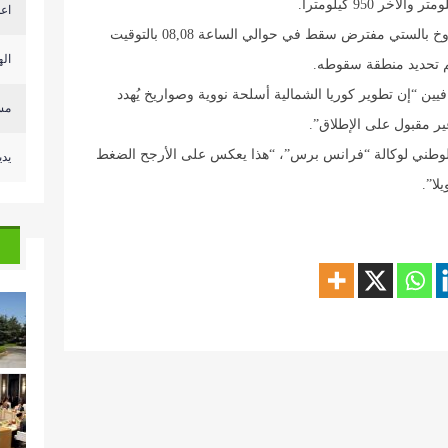
اعل
وأكدت وزارة الدفاع اليابانية بأنها رصدت إطلاق صاروخ بالستي مفترض سقط في حوالي الساعة 08,08 بالتوقيت
اله
يين “إن تطوير كوريا الشمالية أسلحة نووية وصواريخ يُهدد
مسؤ
غير مقبول على الإطلاق”.
 الوطني لوكالة “فرانس برس”، “هذا يعكس على الأرجح الضغط
يدي
لا”.