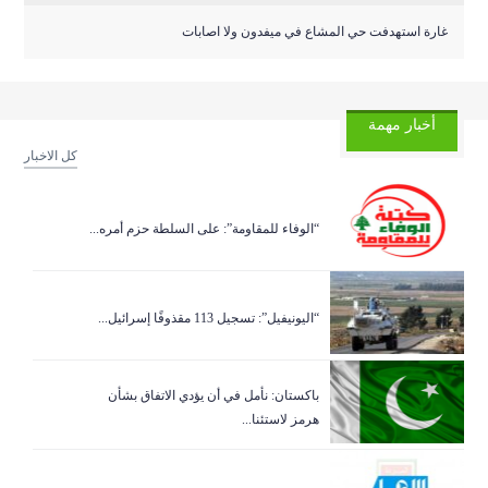
غارة استهدفت حي المشاع في ميفدون ولا اصابات
أخبار مهمة
كل الاخبار
“الوفاء للمقاومة”: على السلطة حزم أمره...
“اليونيفيل”: تسجيل 113 مقذوفًا إسرائيل...
باكستان: نأمل في أن يؤدي الاتفاق بشأن
هرمز لاستئنا...