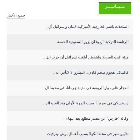
مــبــاشـــر
جميع الأخبار
المتحدث باسم الخارجية الأميركية: لبنان وإسرائيل أق...
الرئاسة التركية: اردوغان يزور السعودية الجمعة
هيئة البث العبرية: واشنطن أبلغت إسرائيل أن حزب الل...
قاليباف: هجوم ضخم قادم… انتظروا لا لابأس انه...
انفجار على دوار الروضة في مدينة جرمانا، في محيط ال...
زيلينسكي في صربيا السبت للمرة الأولى منذ الغزو الر...
وكالة “فارس” عن مصدر مطلع: بعد انتهاء ...
تدابير سير في محلة الكولا بسبب أعمال برش وتزفيت