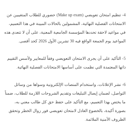
4- تنظيم امتحان تعويضي (Make up exam) حضوري للطلاب المتغيبين عن
الامتحانات الفصلية النهائية، المشمولين بالحالات المبينة في هذا التعميم،
في مواعيد لاحقة تحددها المؤسسة الجامعية المعنية، على أن لا تتعدى هذه
المواعيد يوم الجمعة الواقع فيه 30 تشرين الأول 2026 كحد أقصى.
5- التأكيد على أن يجرى الامتحان التعويضي وفقاً للمعايير ولأسس التقييم
ذاتها المعتمدة التي نظمت على أساسها الامتحانات الفصلية النهائية.
6- نشر الإعلانات، واستخدام المنصات الإلكترونية وسواها من وسائل
التواصل، لضمان إيصال التبليغات وتقديم الشروحات اللازمة للطلاب، ضمناً
ما يختص بهذا التعميم، مع التأكيد على حفظ حق كل طالب معني به،
بصورة أكيدة، بالخضوع العادل لامتحان تعويضي فور زوال الخطر وتحقق
الظروف الأمنية الملائمة.