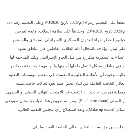
عطفاً على التعميم رقم 19/م/2026 تاريخ 9/3/2026 وعلى التعميم رقم 26/
م/2026 تاريخ 20/4/2026، وحفاظاً على سلامة الطلاب، وعدم تعريض
حياتهم للخطر جراء العدوان العسكري الإسرائيلي المتمادي والمستمر
على لبنان، وإتاحة بالمجال أمام الطلاب القاطنين في مناطق تشهد
اعتداءات عسكرية متكررة من قبل العدو الإسرائيلي وتلك المتاخمة لها،
أو في مناطق يشكل التنقل داخلها أو منها وإليها مهمة محفوفة بمخاطر
عالية، وحيث أن الأنظمة التعليمية المعتمدة في معظم مؤسسات التعليم
العالي الخاصة العاملة في لبنان تجيز، فيما يعود لحالات خاصة،مثبتة
ومعللة (مرض، حادث…)، التغيب عن الامتحان النهائي الخطي أو الشفهي
أو العملي (Final term exam)، ومن ثم تعويض هذا الغياب بامتحان تعويضي
مماثل (Make up exam)، وبعد استطلاع رأي مجلس التعليم العالي،
يطلب من مؤسسات التعليم العالي الخاصة التقيد بما يلي: