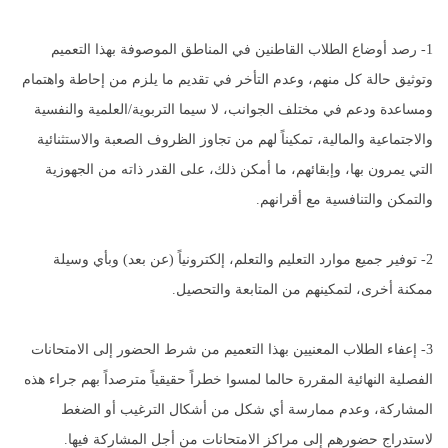
1- رصد أوضاع الطلاب القاطنين في المناطق الموصوفة بهذا التعميم
وتوثيق حالة كل منهم، وعدم التأخر في تقديم ما يلزم من إحاطة واهتمام
ومساعدة ودعم في مختلف الجوانب، لا سيما التربوية/العلمية والنفسية
والاجتماعية والمالية، تمكيناً لهم من تجاوز الظروف الصعبة والاستثنائية
التي يمرون بها، وإبقائهم، ما أمكن ذلك، على القدر ذاته من الجهوزية
والتمكن والتنافسية مع أقرانهم.
2- توفير جميع موارد التعليم والتعلم، إلكترونياً (عن بعد) وبأي وسيلة
ممكنة أخرى، لتمكينهم من المتابعة والتحصيل.
3- إعفاء الطلاب المعنيين بهذا التعميم من شرط الحضور إلى الامتحانات
الفصلية النهائية المقررة حالما لمسوا خطراً حقيقياً مترصداً بهم جراء هذه
المشاركة، وعدم ممارسة أي شكل من أشكال الترغيب أو الضغط
لاستدراج حضورهم إلى مراكز الامتحانات من أجل المشاركة فيها.