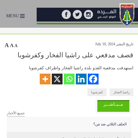
MENU
تاريخ النشر July 10, 2024
A
A
A
قصف مدفعي على راشيا الفخار وكفرشوبا
استهدفت مدفعية العدو بلدة راشيا الفخار واطراف كفرشوبا
راشيا الفخار
كفرشوبا
مــبــاشـــر
جميع الأخبار
الحلف الثلاثي ضد مَن؟