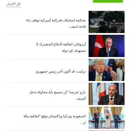
كل الاخبار
‏محكمة استئناف فدرالية أميركية توقف بناء
قاعة احتف...
أردوغان: اتفاقية الدفاع المشترك لا
تستهدف اي دولة
ترامب: قد أكون آخر رئيس جمهوري
بارو: فرنسا “لن تسمح بأية محاولة تدخل
أجنبية...
السعودية وتركيا وباكستان توقع “اتفاقية مكة
ل...