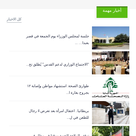
أخبار مهمة
كل الاخبار
جلسة لمجلس الوزراء يوم الجمعة في قصر
بعبدا… ...
“الاجتماع الوزاري لدعم القدس” يُطلق تح...
طوارئ الصحة: استشهاد مواطن وإصابة ١٢
بجروح بغارة ا...
بريطانيا.. اعتقال امرأة بعد تعرض 4 رجال
للطعن في ل...
توقف الملاحة الجوية موقتا في مطار في