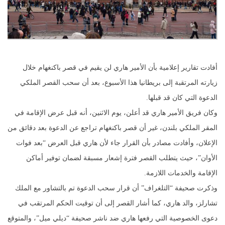
أفادت تقارير إعلامية بأن الأمير هاري لن يقيم في قصر باكنغهام خلال
زيارته المرتقبة إلى بريطانيا هذا الأسبوع، بعد أن سحب القصر الملكي
الدعوة التي كان قد قبلها.
وكان فريق الأمير هاري قد أعلن، يوم الاثنين، أنه قبل عرض الإقامة في
المقر الملكي بلندن، غير أن قصر باكنغهام تراجع عن الدعوة بعد دقائق من
الإعلان، وأفادت مصادر بأن القرار جاء لأن هاري قبل العرض “بعد فوات
الأوان”، حيث يتطلب القصر فترة إشعار مسبقة لضمان توفير أماكن
الإقامة والخدمات اللازمة.
وذكرت صحيفة “التلغراف” أن قرار سحب الدعوة تم بالتشاور مع الملك
تشارلز، والد هاري، كما أشار القصر إلى أن توقيت الحكم المرتقب في
دعوى الخصوصية التي رفعها هاري ضد ناشر صحيفة “ديلي ميل”، والمتوقع