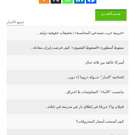
مــبــاشـــر
جميع الأخبار
«جريمة حرب تستدعي المحاسبة» | تحقيقات حقوقية دولية...
سقوط أسطورة «الضغوط القصوى»: كيف فرضت إيران معادلة...
أميركا عالقة بين ثلاثة حبال
افتتاحية “الديار”: جــولة «روما 2» دون...
مانشيت “الأنباء”: المفاوضات بلا اختراق...
قتيلان و15 جريحًا في إطلاق نار في مدرسة في تايلاند...
كيف أصبحت أسعار المحروقات؟