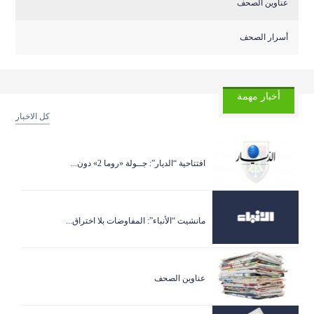
عناوين الصحف
أسرار الصحف
أخبار مهمة
كل الاخبار
افتتاحية “الديار”: جــولة «روما 2» دون...
مانشيت “الأنباء”: المفاوضات بلا اختراق...
عناوين الصحف