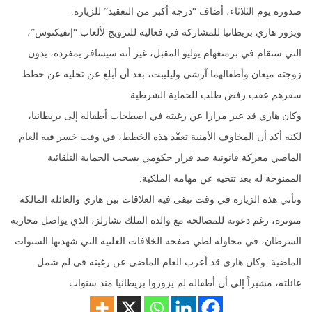
صدوره يوم الثلاثاء، أضاف “درجة أكبر من التعقيد” للزيارة.
ويزور هاري بريطانيا للمشاركة في فعالية للترويج لألعاب “إنفيكتوس”،
التي ستقام في برمنغهام يوليو المقبل، غير أنه سيسافر بمفرده، بدون
زوجته ميغان وأطفالهما آرشي وليليبت، بعد أن أبلغ عن تخليه عن خطط
سفرهم عقب رفض طلب للحماية الشرطية.
وكان هاري قد عبر مرارا عن رغبته في اصطحاب أطفاله إلى بريطانيا،
لكنه أكد أن المخاوف الأمنية تعقّد هذه الخطط، في وقت خسر فيه العام
الماضي معركة قانونية ضد قرار حكومي بسحب الحماية التلقائية
الممنوحة له بعد تنحيه عن مهامه الملكية.
وتأتي هذه الزيارة في وقت تبقى فيه العلاقات بين هاري والعائلة المالكة
متوترة، رغم دعوته للمصالحة مع والده الملك تشارلز، الذي يواصل محاربة
السرطان، في محاولة لطي صفحة الخلافات العلنية التي شهدتها السنوات
الماضية. وكان هاري قد أعرب العام الماضي عن رغبته في لم شمل
عائلته، مشيراً إلى أن أطفاله لم يزوروا بريطانيا منذ سنوات.