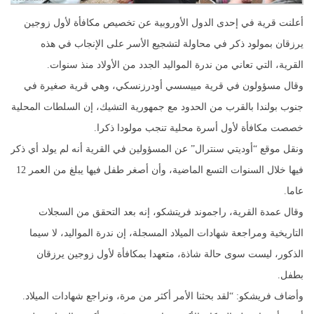
أعلنت قرية في إحدى الدول الأوروبية عن تخصيص مكافأة لأول زوجين
يرزقان بمولود ذكر في محاولة لتشجيع الأسر على الإنجاب في هذه
القرية، التي تعاني من ندرة المواليد الجدد من الأولاد منذ سنوات.
وقال مسؤولون في قرية مييسسي أودرزنسكي، وهي قرية صغيرة في
جنوب بولندا بالقرب من الحدود مع جمهورية التشيك، إن السلطات المحلية
خصصت مكافأة لأول أسرة محلية تنجب مولودا ذكرا.
ونقل موقع “أوديتي سنترال” عن المسؤولين في القرية أنه لم يولد أي ذكر
فيها خلال السنوات التسع الماضية، وأن أصغر طفل فيها يبلغ من العمر 12
عاما.
وقال عمدة القرية، راجموند فريتشكو، إنه بعد التحقق من السجلات
التاريخية ومراجعة شهادات الميلاد المسجلة، إن ندرة المواليد، لا سيما
الذكور، ليست سوى حالة شاذة، متعهدا بمكافأة لأول زوجين يرزقان
بطفل.
وأضاف فريشكو: “لقد بحثنا الأمر أكثر من مرة، ونراجع شهادات الميلاد.