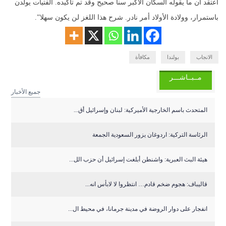
أعتقد أن ما يقوله السكان الأكبر سنا صحيح وقد تم تأكيده. الفتيات يولدن
باستمرار، وولادة الأولاد أمر نادر. شرح هذا اللغز لن يكون سهلا”.
الانجاب
بولندا
مكافأة
مــبــاشـــر
جميع الأخبار
المتحدث باسم الخارجية الأميركية: لبنان وإسرائيل أق...
الرئاسة التركية: اردوغان يزور السعودية الجمعة
هيئة البث العبرية: واشنطن أبلغت إسرائيل أن حزب الل...
قاليباف: هجوم ضخم قادم… انتظروا لا لابأس انه...
انفجار على دوار الروضة في مدينة جرمانا، في محيط ال...