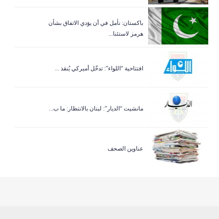
باكستان: نأمل في أن يؤدي الاتفاق بشأن
هرمز لاستئنا...
افتتاحية “اللواء”: تدخّل أميركي يُنقذ ...
مانشيت “الديار”: لبنان بالانتظار: ما ب...
عناوين الصحف