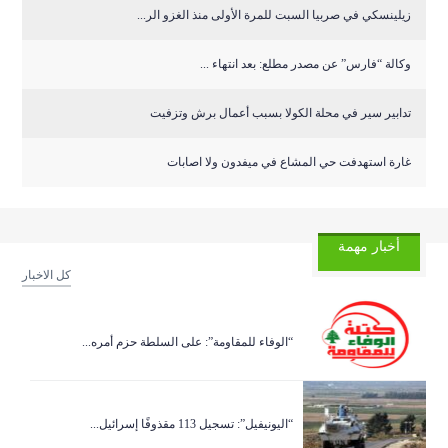
زيلينسكي في صربيا السبت للمرة الأولى منذ الغزو الر...
وكالة “فارس” عن مصدر مطلع: بعد انتهاء ...
تدابير سير في محلة الكولا بسبب أعمال برش وتزفيت
غارة استهدفت حي المشاع في ميفدون ولا اصابات
أخبار مهمة
كل الاخبار
“الوفاء للمقاومة”: على السلطة حزم أمره...
“اليونيفيل”: تسجيل 113 مقذوفًا إسرائيل...