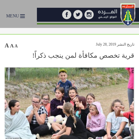
MENU
تاريخ النشر July 28, 2019
A
A
A
قرية تخصص مكافأة لمن ينجب ذكراً!