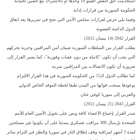
استخدمت حق النقض الفيتو 10 وحدها أو بالاشتراك مع الصين لحماية
الحكومة السورية من قرارات إدانة.
وفيما يلي عرض لقرارات مجلس الأمن التي نجح في تمريرها بعد اتفاق
الدول الدائمة العضوية.
القرار 2042 (14 نيسان 2012)
يطلب القرار من السلطات السورية ضمان أمن المراقبين وحرية تحركهم
التي يجب أن تكون “كاملة من دون عقبات وفورية”، كما يشير القرار إلى
ضرورة أن تكون الاتصالات بين المراقبين سرية.
كما تطالب الدول الـ15 من الحكومة السورية في هذا القرار الالتزام
بوعودها بسحب قواتها من المدن طبقا لخطة الموفد الخاص الدولي
والعربي إلى سوريا كوفي عنان.
القرار 2043 (21 نيسان 2012)
صدر القرار بإجماع الأعضاء كافة ونص على تخويل الأمين العام للأمم
المتحدة بإرسال 300 مراقب عسكري مبدئيا على أن يكونوا غير مسلحين
لمدة 3 أشهر لمراقبة وقف إطلاق النار في سوريا والنظر في التزام سائر