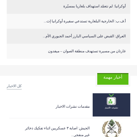
أوكرانيا: لم نتعمّد استهداف بلغاريا بمسيّرة
أ.ف.ب: الخارجية البلغارية تستدعي سفيرة أوكرانيا إث...
العراق: القبض على السياسي البارز أحمد الجبوري الأم...
غارتان من مسيرة تستهدف منطقة الصوان – ميفدون
أخبار مهمة
كل الاخبار
مقدمات نشرات الاخبار
الجيش: اصابة ٣ عسكريين اثناء تفكيك ذخائر
غير منفجر...