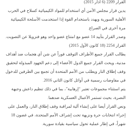
القرار 2209 (6 آذار 2015)
يدين قرار مجلس الأمن أي استخدام للمواد الكيميائية كسلاح في الحرب
الأهلية السورية ويهدد باستخدام القوة إذا استخدمت الأسلحة الكيميائية
مرة أخرى في الصراع.
وصدر القرار بتأييد 14 عضو مع امتناع عضو واحد وهو فنزويلا عن التصويت.
القرار 2254 (18 كانون الأول 2015)
يطالب القرار جميع الأطراف التوقف فوراً عن شن أي هجمات ضد أهداف
مدنية، ويحث القرار جميع الدول الأعضاء إلى دعم الجهود المبذولة لتحقيق
وقف إطلاق النار ويطلب من الأمم المتحدة أن تجمع بين الطرفين للدخول
في مفاوضات رسمية في أوائل كانون الثاني 2016.
يتم استثناء مجموعات تعتبر “إرهابية”، بما في ذلك تنظيم داعش وجبهة
النصرة، بحيث تستمر الأعمال العسكرية ضدهما.
ونص القرار أيضا على إنشاء آلية لمراقبة وقف إطلاق النار، والعمل على
إجراء انتخابات حرة ونزيهة تحت إشراف الأمم المتحدة، في غضون 18
شهراً، في إطار عملية تحول سياسية بقيادة سورية.