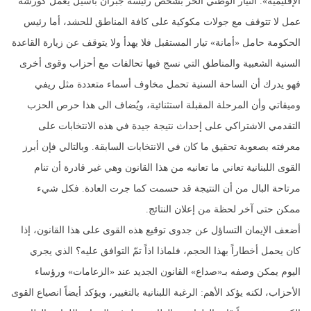
الإقليمية». التيار الوطني الحر بشخص رئيسه جبران باسيل يعمل كورشة
عمل لا تتوقف مع جولات مكوكية على كافة المناطق للحشد، أما رئيس
الحكومة حامل «أمانة» تيار المستقبل فلا يهدأ ولا يتوقف عن زيارة القاعدة
السنية الشعبية والمناطق التي نسج فيها تحالفات مع أحزاب وقوى أخرى
فهو يدرك أن الساحة السنية تحمل مخاوف أسماء متعددة مثل ريفي
وميقاتي وأن المرحلة المقبلة استثنائية، ويُضاف الى هذا حرص الحزب
التقدمي الاشتراكي على إحداث نتيجة جيدة في هذه الانتخابات على
معرفته بصعوبة تحقيق ما كان في الانتخابات السابقة. وبالتالي فإن أبرز
القوى اللبنانية تعاني ما تعانيه من هذا القانون وهي غير قادرة أن تنام
مرتاحة البال من أن النتيجة قد حسمت كما جرت العادة. فكل شيء
ممكن حتى آخر لحظة من إعلان النتائج.
أضعف الإيمان التساؤل عن جدوى توقيع هذه القوى على هذا القانون، إذا
كان يحمل أخطاراً بهذا الحجم، فلماذا اذاً تمّ التوافق عليه؟ الذي يجري
اليوم يمكن وصفه بـ«صداع» القانون الجديد عند «الزعامات» ورؤساء
الأحزاب، لكنه يؤكد الأهم: الرغبة اللبنانية بالتغيير، ويؤكد أيضاً انصياع القوى