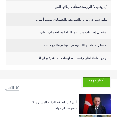
“إيروفلوت” الروسية تستأنف رحلاتها المن...
تدابير سير في بدارو والسوديكو والجعيتاوي بسبب أعما...
الأشغال: إجراءات ميدانية متكاملة لمعالجة ملف الطيو...
اعتصام لمتعاقدي اللبنانية في بعبدا تزامنًا مع جلسة...
تجمع العلماء اعلن رفضه للمفاوضات المباشرة ودان الا...
أخبار مهمة
كل الاخبار
أردوغان: اتفاقية الدفاع المشترك لا
تستهدف اي دولة