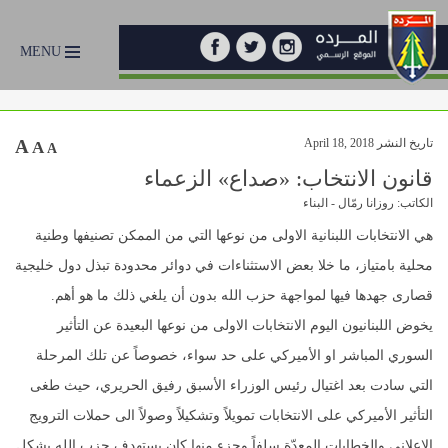
MENU
تاريخ النشر April 18, 2018
A
A
A
قانون الانتخاب: «صداع» الزعماء
الكاتب: روزانا رمّال - البناء
هي الانتخابات اللبنانية الاولى من نوعها التي من الممكن تصنيفها وطنية
محلية بامتياز، ما خلا بعض الاستثناءات في دوائر محدودة تبذل دول خليجية
قصارى جهدها فيها لمواجهة حزب الله بدون أن يلغي ذلك ما هو أهم.
يخوض اللبنانيون اليوم الانتخابات الاولى من نوعها البعيدة عن التأثير
السوري المباشر او الأميركي على حد سواء، خصوصاً عن تلك المرحلة
التي سادت بعد اغتيال رئيس الوزراء الأسبق رفيق الحريري، حيث طغى
التأثير الأميركي على الانتخابات تمويلاً وتشكيلاً وصولاً الى حملات الترويج
الإعلاني والخطابات المعدّة سلفاً وجزء منها كان يستهدف حزب الله بشكل