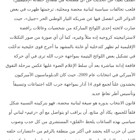
فلعب تحالفات سياسية لبنانية محضة ومحلية، ترجمتها ظهرت في بعض
الدوائر التي انفصل فيها عن شريكه التيار الوطني الحر «جبيل»، حيث
صارت لائحته إحدى اللوائح المباركة من شخصيات وعائلات رافضة
لاستراتيجيته كروجيه إده مثلاً وغيره، كما أن أي صورة من صور التكتلات
الإقليمية لم تظهر كتدخلية أو عابثة بالمشهد ما أحرج قوى خليجية تدخّلت
في تشكيل بعض اللوائح اليتيمة بمواجهة حزب الله ترى في أي حركة
فاقعة إدانة مباشرة بعد أن سلط الإعلام الضوء عليها عكس مرحلة التفوق
الأميركي في انتخابات عام 2009، حيث كان الدبلوماسيون الأميركيون
يحشدون علناً لجمع قوى 14 آذار بمواجهة حزب الله اجتماعات وتنسيقاً
وتأسيس أطر تعاطٍ جديد.
قانون الانتخاب بدوره هو صيغة لبنانية محضة، فهو بتركيبته النسبية شكل
قلقاً للجميع، يكاد أي متابع، أن يراقب او يتواصل مع أي «زعيم» لبناني أو
سياسي بهذه الساعات يلحظ «القلق» المستشري من كل حدب وصوب
حتى أن حزب الله يحشد في أكثر من منطقة بالرغم من «انتصارات حلفه