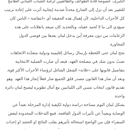
الكبرى، خصوصاً قادة الطوائف والطائفيين لرغبة الشباب اللبناني الطامح
للتغيير بعد أن نزل إلى الشارع محدثاً صدمة إيجابية أثرت على إعادة ترتيب
كل الأحزاب الداخلية، لأن إهمال هذه الحقيقة أي «انتفاضة « الناس كان
سيؤدي الى ما لا تُحمد عقباه، وبالتحديد كان سيعد بانقلابات على هذه
الزعامات من دون معرفة أين يدخل لبنان بعدها بين فوضى الدول
المجاورة.
نجح لبنان حتى اللحظة بإرسال رسائل إقليمية ودولية متعدّدة الاتجاهات
تصبّ بدون شك في مصلحة العهد، فبعد أن صارت العملية الانتخابية
بتفاصيل قانونها على «علاته» الشغل الشاغل لرؤساء الأحزاب الأكثر قوة،
وبعد أن صار هذا القانون مصدر قلق الجميع صار فعلاً إنجاز هذا العهد. وهو
تقديم قانون انتخاب نسبي الى اللبنانيين مع آمال تطويره ليصبح لبنان دائرة
واحدة.
يشكل لبنان اليوم مساحة دراسة دولية لكيفية إدارة المرحلة بعيداً عن
الوصاية وبعيداً عن تأثيرات الدول الفاقعة، فمع التدخلات المحدودة لبعض
السفراء فإن من الواضح استحالة تأثيرهم بقلب النتائج او الحشد او إحداث