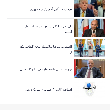
ترامب: قد أكون آخر رئيس جمهوري
بارو: فرنسا “لن تسمح بأية محاولة تدخل
أجنبية...
السعودية وتركيا وباكستان توقع “اتفاقية مكة
ل...
بري يدعو الى جلسة عامة في 11 و12 الحالي
افتتاحية “الديار”: جــولة «روما 2» دون...