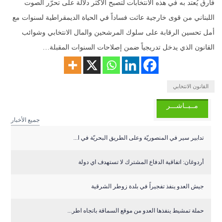
فارق يُعتد به في هذه الانتخابات لتصبح الأكثر دلالة على تحرّر الصوت
اللبناني من قوى خارجية عاثت فساداً في الحياة الديمقراطية لسنوات مع
أمل تحسين الرقابة على سلوك المرشحين والمال الانتخابي وشوائب
القانون الذي يدخل تدريجياً ضمن إصلاحات السنوات المقبلة…
القانون الانتخابي
مــبــاشـــر
جميع الأخبار
تدابير سير في المنصوريّة وعلى الطريق البحريّة في ا...
أردوغان: اتفاقية الدفاع المشترك لا تستهدف اي دولة
جيش العدو ينفذ تفجيراً في بلدة زوطر الشرقية
حملة تمشيط ينفذها العدو من موقع السماقة باتجاه اطر...