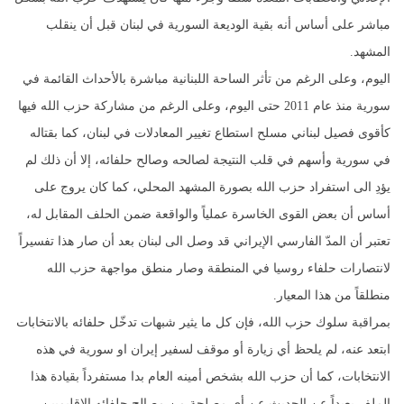
مباشر على أساس أنه بقية الوديعة السورية في لبنان قبل أن ينقلب
المشهد.
اليوم، وعلى الرغم من تأثر الساحة اللبنانية مباشرة بالأحداث القائمة في
سورية منذ عام 2011 حتى اليوم، وعلى الرغم من مشاركة حزب الله فيها
كأقوى فصيل لبناني مسلح استطاع تغيير المعادلات في لبنان، كما بقتاله
في سورية وأسهم في قلب النتيجة لصالحه وصالح حلفائه، إلا أن ذلك لم
يؤدِ الى استفراد حزب الله بصورة المشهد المحلي، كما كان يروج على
أساس أن بعض القوى الخاسرة عملياً والواقعة ضمن الحلف المقابل له،
تعتبر أن المدّ الفارسي الإيراني قد وصل الى لبنان بعد أن صار هذا تفسيراً
لانتصارات حلفاء روسيا في المنطقة وصار منطق مواجهة حزب الله
منطلقاً من هذا المعيار.
بمراقبة سلوك حزب الله، فإن كل ما يثير شبهات تدخّل حلفائه بالانتخابات
ابتعد عنه، لم يلحظ أي زيارة أو موقف لسفير إيران او سورية في هذه
الانتخابات، كما أن حزب الله بشخص أمينه العام بدا مستفرداً بقيادة هذا
الملف بعيداً عن الحديث عن أي مصلحة من مصالح حلفائه الإقليميين،