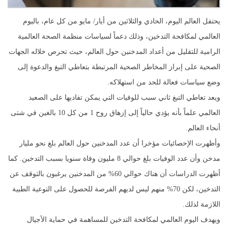
يحتفل العالم اليوم، الحادي والثلاثين من أيار/ مايو من كل عام، باليوم
العالمي لمكافحة التدخين، وذلك دعماً لسياسات منظمة الصحة العالمية
الرامية للتقليل من أعداد المدخنين حول العالم، حيث تحرص خلاله الجهات
الصحية على إبراز المخاطر الصحية المرتبطة بتعاطي التبغ والدعوة إلى
وضع سياسات فعالة للحد من استهلاكه.
ويعد تعاطي التبغ ثاني سبب للوفيات التي يمكن تفاديها على الصعيد
العالمي علماً بأنه يؤدي حالياً إلى إزهاق روح 1 من كل 10 بالغين في شتى
أنحاء العالم.
و‏أظهرت الإحصائيات مؤخرا أن عدد المدخنين حول العالم بلغ نحو مليار
مدخن وأن عدد الوفيات بلغ حوالي 8 مليون وفاة سنويا بسبب التدخين. كما
أظهرت الدراسات أن هناك حوالي 60%؜ من المدخنين يرغبون بالتوقف عن
التدخين، لكن 70%؜ منهم ليس لديهم الفرصة للحصول على التوعية الطبية
اللازمة لذلك.
ويهدف اليوم العالمي لمكافحة التدخين للمساهمة في حماية الأجيال