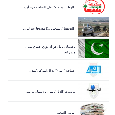
“الوفاء للمقاومة”: على السلطة حزم أمره...
“اليونيفيل”: تسجيل 113 مقذوفًا إسرائيل...
باكستان: نأمل في أن يؤدي الاتفاق بشأن
هرمز لاستئنا...
افتتاحية “اللواء”: تدخّل أميركي يُنقذ ...
مانشيت “الديار”: لبنان بالانتظار: ما ب...
عناوين الصحف