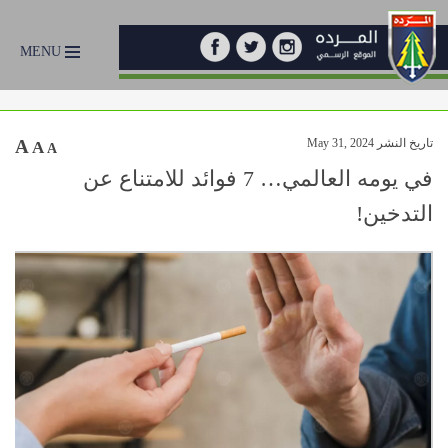
MENU
تاريخ النشر May 31, 2024
A
A
A
في يومه العالمي… 7 فوائد للامتناع عن
التدخين!