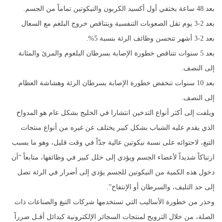
بعد 48 ساعة يختفي أول أكسيد الكربون والنيكوتين تماماً من الجسم.
بعد 2-3 يوم تقل الصعوبات التنفسية ويتناقص خروج البلغم مع السعال
بعد 2-3 أشهر تتحسن وظائف الرئة بنسبة 5%.
بعد 5 سنوات تتناقص خطورة الإصابة بسرطان البلعوم والمرئ والمثانة
إلى النصف.
بعد 10 سنوات تنخفض خطورة الإصابة بسرطان الرئة وهشاشة العظام
إلى النصف.
ويلفت إلى أكثر أنواع التدخين انتشارا في الخليج بشكل عام هو المدواخ
الذي يقدم عليه الشباب بشكل كبير يختلف عن غيره من أنواع منتجات
التبغ، لاحتوائه على نسبة نيكوتين عالية جدّاً في وقت قليل، وهو ما يسبب
ارتباكاً شديداً لأعضاء الجسم ويؤدي إلى خلل كبير في وظائفها، متابعاً “أن
دخول هذه الكمية من النيكوتين للجسم يؤدي إلى أضرار في الرئة تصل
إلى حد التليف، والسرطان أو الإنتفاخ”.
وحذر من خطورة الأساليب التي تستخدمها شركات التبغ والصناعات ذات
الصلة، من خلال الترويج لمنتجات السجائر الإلكترونية كبدائل أقـل ضرراً