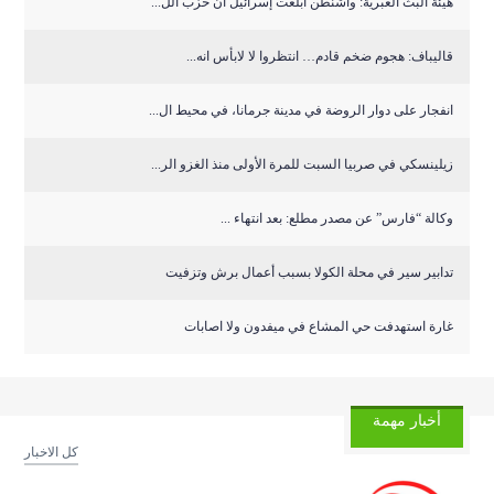
هيئة البث العبرية: واشنطن أبلغت إسرائيل أن حزب الل...
قاليباف: هجوم ضخم قادم… انتظروا لا لابأس انه...
انفجار على دوار الروضة في مدينة جرمانا، في محيط ال...
زيلينسكي في صربيا السبت للمرة الأولى منذ الغزو الر...
وكالة “فارس” عن مصدر مطلع: بعد انتهاء ...
تدابير سير في محلة الكولا بسبب أعمال برش وتزفيت
غارة استهدفت حي المشاع في ميفدون ولا اصابات
أخبار مهمة
كل الاخبار