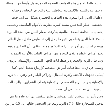
الحالية والمقبلة من هذه العواقب الصحية المدمرة، بل وأيضاً من المصائب
الاجتماعية والبيئية والاقتصادية لتعاطي التبغ والتعرض لدخانه، وحماية
الأطفال الذين باتوا يتبعون هذه الظاهرة الخطيرة بشكل متزايد، حيث
انخفضت أعمار المدخنين بنسبة كبيرة مقارنة بالأعوام الماضية، وبحسب
إحصائيات منظمة الصحة العالمية يُقدّرعدد صغار السن من الفئة العمرية
13-15 عاماً الذين يتعاطون التبغ ما يصل إلى 37 مليون طفل حول العالم.
ويوضح استشاري أمراض الرئة، الدكتور همام شققي، أن التدخين يرتبط
بعدة أمراض خطيرة تؤدي للوفاة منها أمراض القلب والأوعية الدموية
وسرطان الرئة والحنجرة وإضطرابات الجهاز التنفسي والإنسداد الرئوي،
وسبب في زيادة مضاعفات أمراض متعددة، كإرتفاع ضغط الدم، كما
يُسبّب تشوّهات الأجنة، وكثرة السعال، وتراكم البلغم في رئتي المدخن،
والإصابة بمرض الربو التحسسي، والإصابة بتصلب الشرايين، والجلطات
الدموية التي قد تحدث في أي وقت.
وعن تأثيرات التدخين على المدخنين، يشير شققي إلى أنه عادة ما يتم
تدخين السيجارة خلال 5-7 دقائق، ويتعرض الشخص خلالها إلى 0.5 لتر من